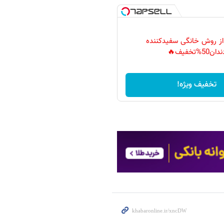
 از روش خانگی سفیدکننده
دان50%تخفیف🔥
تخفیف ویژه!