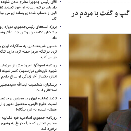
آقای رئیس جمهور! مطرح شدن شایعه ا
داد باید در تیم رسانه ای خود تجدید نظر
گپ و گفت با مردم در
قوی و حساب شده ی رسانه ای می توان
کند
پروژه استعفای رئیس‌جمهوری دوباره روی
پزشکیان تکلیف را روشن کرد، دفتر ره
داد
حسین شریعتمداری به مذاکرات ایران و
تردد در تنگه هرمز حمله کرد: دارید تنگه 
باز می کنید
روزنامه اصولگرا: امروز بیش از هرزمان 
شهید لاریجانی نیازمندیم/ کمتر نمونه ا
اندازه یکسال آخر زندگی او سراغ داریم
پزشکیان: شخصیت آیت‌الله سیدمجتبی 
استثنائی است
تاکید نماینده تهران در مجلس بر حاکمی
امنیت خلیج فارس، محصول تدبیر و ار
منطقه است، نه اذن بیگانه!
روزنامه جمهوری اسلامی: قوه قضاییه با
معلوم الحالی که حرف دروغ به رهبری 
برخورد کند