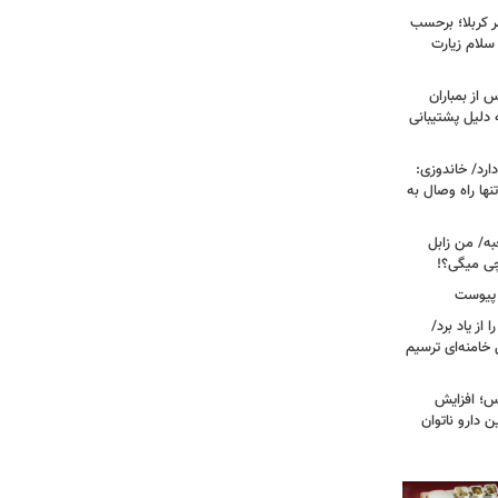
 کربلا؛ برحسب
سلام زیارت
 از بمباران
 دلیل پشتیبانی
رد/ خاندوزی:
نها راه وصال به
به/ من زابل
چی میگی؟!
 پیوست
از یاد برد/
 خامنه‌ای ترسیم
؛ افزایش
ن دارو ناتوان