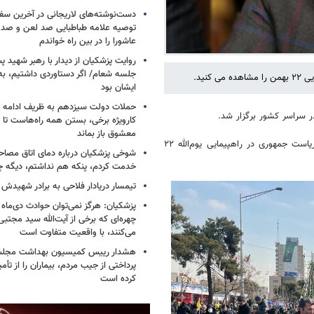
دست‌نوشته‌های لاریجانی در آخرین سفر
توصیه علامه طباطبایی صد لعن و صد 
عاشورا را در بین راه خواندم
روایت پزشکیان از دیدار با رهبر شهید پس
جلسه شعام/ اگر دستاوردی داشتیم، به
نید.
ایشان بود
حملات دولت سیزدهم به ظریف ادامه دا
 سراسر کشور برگزار شد.
کارویژه برخی، بستن همه راه‌هاست تا ت
معشوق باز بماند
تصویری از عبدالکریم حسین زاده، معاون توسعه روستایی و مناطق محروم ریاست جمهوری در راهپیمایی یوم‌الله ۲۲
شوخی پزشکیان درباره دمای اتاق مصاح
خدمت کردم، پنکه هم نداشتم، دیگه 
تیمسار دریادار فلاحی به برادر شهیدش
پزشکیان: هرگز نمی‌توان حوادث دی‌ماه را 
چهره‌ای که برخی از آیت‌الله سید مجتبی
می‌کنند، با واقعیت متفاوت است
هشدار رییس کمیسیون بهداشت مجلس
پرداختی از جیب مردم، بیماران را از تأمی
کرده است