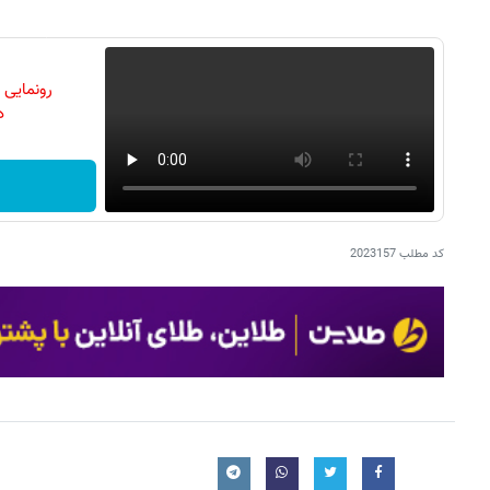
رونمایی
دن
کد مطلب
2023157