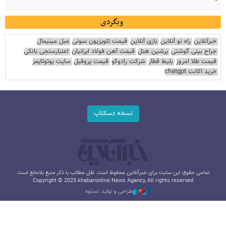
وبگردی
خبرآنلاین
راه نو آنلاین
بازی آنلاین
قیمت تلویزیون سونی
مبل مینیمال
جراح بینی گوشتی
پرشین هتل
قیمت آهن فولاد ایرانیان
اعتبارسنجی بانکی
قیمت طلا امروز
بلیط قطار
شرکت رادوکو
قیمت پروفیل
سایت یوتوتایمز
خرید اکانت chatgpt
نسخه دسکتاپ
تمامی حقوق این سایت برای خبرآنلاین محفوظ است. نقل مطالب با ذکر منبع بلامانع است.
Copyright © 2025 khabaronline News Agancy, All rights reserved
طراحی و تولید: نستوه