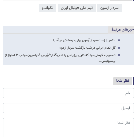
سردار آزمون
تیم ملی فوتبال ایران
تکواندو
خبرهای مرتبط
عکس | ژست سردار آزمون برای درخشش در آسیا
گل تمام ایرانی در شب بازگشت سردار آزمون
تصمیم حکومتی بود که دایی بیزینس را کنار بگذارد/رئیس فدراسیون بودم، ۳ امتیاز از
پرسپولیس…
نظر شما