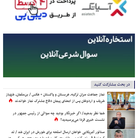
در بحث مشارکت کنید
نماز جماعت سران ترکیه، عربستان و پاکستان + عکس / بن‌سلمان، شهباز
شریف و اردوغان پس از امضای پیمان دفاع مشترک نماز خواندند
شما نظر بدهید/ اگر خبرنگار بودید چه سوالی از رئیس جمهور در
نشست خبری فردا می‌پرسیدید؟
سناتور آمریکایی خواهان ارسال اسلحه برای شورش در ایران شد / تد
کروز: فرقی نمی‌کند پسر شاه روی کار بیاید یا مریم رجوی، هر کسی جز