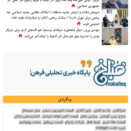
جمهوری اسلامی
«پیمان مکه» و آرایش جدید منطقه / ائتلاف نظامی جدید اسلامی چه
پیامی برای تهران دارد؟ / مثلث ریاض، آنکارا و اسلام‌آباد علیه خلاء
امنیتی غرب
سوسن پرور: دیگر «عاشق» حرفه‌ام نیستم/ شو آف‌های لازم برای بازیگر
بودن را ندارم/ مِهر هم مثل نان آدم‌ها را نمک‌گیر می‌کند
وبگردی
خبرآنلاین
راه نو آنلاین
بازی آنلاین
قیمت تلویزیون سونی
مبل مینیمال
جراح بینی گوشتی
پرشین هتل
قیمت آهن فولاد ایرانیان
اعتبارسنجی بانکی
قیمت طلا امروز
بلیط قطار
شرکت رادوکو
قیمت پروفیل
سایت یوتوتایمز
خرید اکانت chatgpt