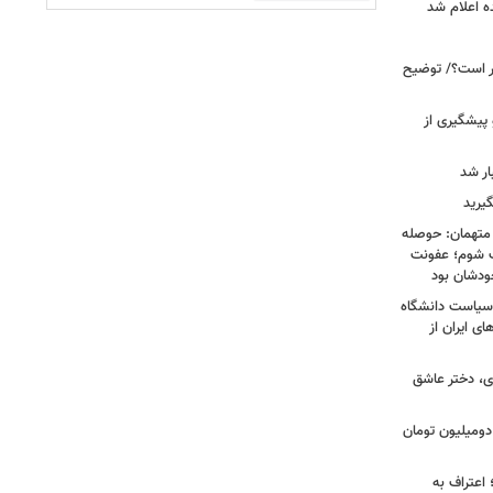
ه اعلام شد
خبر است؟/ توضیح
 پیشگیری از
یرید
 متهمان: حوصله
پزشک شوم؛ عفونت
ودشان بود
، وقتی سیاست دانشگاه
ای ایران از
ی، دختر عاشق
دومیلیون تومان
 اعتراف به