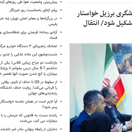
پیش‌بینی وضعیت هوا طی روزهای آیند
پیام اژه‌ای به‌مناسبت روز خبرنگار
شگری برزیل خواستار
در بزرگراه‌ها و معابر اصلی تهران چه 
شکیل شود/ انتقال
پلیس
آزادی رسانه؛ فرصتی برای شفاف‌سازی و
فساد
تصادف زنجیره‌ای ۴ دستگاه خودرو مرگبار شد
شست‌وشوی این ماده غذایی را جدی بگ
بازداشت دو جراح زیبایی قلابی/ یکی از
نداشتم 7-8 سال درس بخوانم تا 
بیماران یا کج شدن صورت آنها تقصبر خ
از سقوط در QS تا حذف از تایمز
را قربانی می‌کند/ روایت حذف دانشگاه‌ه
رتبه‌بندی‌های جهانی
آیا لازم است در همان جلسه خواستگار
پسر شود؟
راننده مست به قانونی که جرمش را با 
مجازات می کند، می‌خندد
دختران از رابطه پنهانی مادر خبر داشتند؛