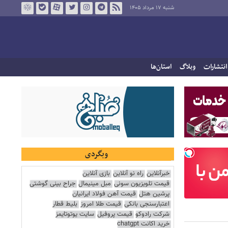
شنبه ۱۷ مرداد ۱۴۰۵
انتشارات
وبلاگ
استان‌ها
وبگردی
خبرآنلاین
راه نو آنلاین
بازی آنلاین
قیمت تلویزیون سونی
مبل مینیمال
جراح بینی گوشتی
پرشین هتل
قیمت آهن فولاد ایرانیان
اعتبارسنجی بانکی
قیمت طلا امروز
بلیط قطار
شرکت رادوکو
قیمت پروفیل
سایت یوتوتایمز
خرید اکانت chatgpt