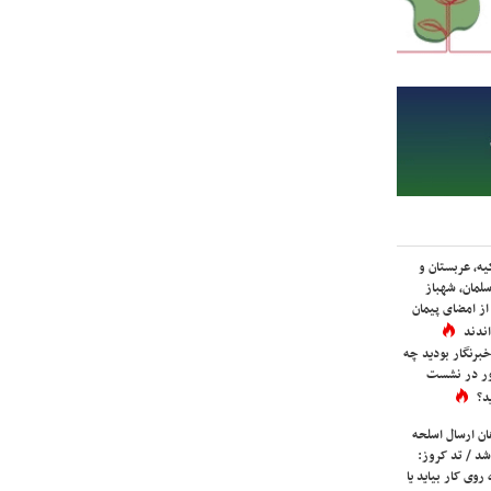
یه، عربستان و
لمان، شهباز
ز امضای پیمان
ندند
برنگار بودید چه
ور در نشست
د؟
ان ارسال اسلحه
شد / تد کروز:
روی کار بیاید یا