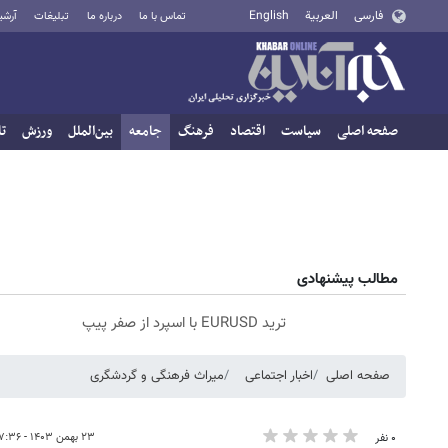
فارسی
العربية
English
تماس با ما
درباره ما
تبلیغات
آرشی
صفحه اصلی
سیاست
اقتصاد
فرهنگ
جامعه
بین‌الملل
ورزش
تا
مطالب پیشنهادی
ترید EURUSD با اسپرد از صفر پیپ
صفحه اصلی
اخبار اجتماعی
میراث فرهنگی و گردشگری
۲۳ بهمن ۱۴۰۳ - ۱۷:۳۶
۰ نفر