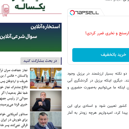
رسنج و نخری ضرر کردی!
خرید باتخفیف
در بحث مشارکت کنید
نماز جماعت سران ترک
و نکته بسیار ارزشمند در برزیل وجود
پاکستان + عکس / بن‌س
ند. دیگری اینکه برزیل در گردشگری آبی
شریف و اردوغان پس ا
دفاع مشترک نماز خوا
ن اینکه ما می‌توانیم به‌صورت حضوری و
شما نظر بدهید/ اگر خ
سوالی از رئیس جمه
خبری فردا می‌پرسیدی
 کشور تعیین شود و اسنادی برای این
یدا کرد، امیدواریم هرچه زودتر به آمار
سناتور آمریکایی خواه
برای شورش در ایران 
فرقی نمی‌کند پسر شاه 