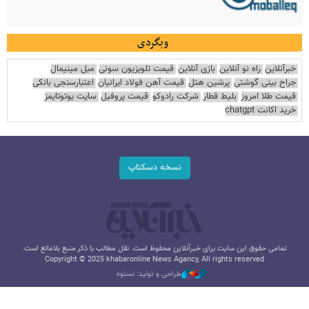
وبگردی
خبرآنلاین
راه نو آنلاین
بازی آنلاین
قیمت تلویزیون سونی
مبل مینیمال
جراح بینی گوشتی
پرشین هتل
قیمت آهن فولاد ایرانیان
اعتبارسنجی بانکی
قیمت طلا امروز
بلیط قطار
شرکت رادوکو
قیمت پروفیل
سایت یوتوتایمز
خرید اکانت chatgpt
نسخه دسکتاپ
تمامی حقوق این سایت برای خبرآنلاین محفوظ است. نقل مطالب با ذکر منبع بلامانع است.
Copyright © 2025 khabaronline News Agancy, All rights reserved
طراحی و تولید: نستوه