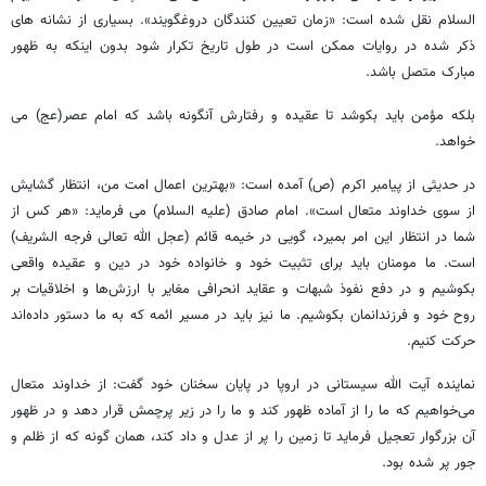
السلام نقل شده است: «زمان تعیین کنندگان دروغگویند». بسیاری از نشانه های
ذکر شده در روایات ممکن است در طول تاریخ تکرار شود بدون اینکه به ظهور
مبارک متصل باشد.
بلکه مؤمن باید بکوشد تا عقیده و رفتارش آنگونه باشد که امام عصر(عج) می
خواهد.
در حدیثی از پیامبر اکرم (ص) آمده است: «بهترین اعمال امت من، انتظار گشایش
از سوی خداوند متعال است». امام صادق (علیه السلام) می فرماید: «هر کس از
شما در انتظار این امر بمیرد، گویی در خیمه قائم (عجل الله تعالی فرجه الشریف)
است. ما مومنان باید برای تثبیت خود و خانواده خود در دین و عقیده واقعی
بکوشیم و در دفع نفوذ شبهات و عقاید انحرافی مغایر با ارزش‌ها و اخلاقیات بر
روح خود و فرزندانمان بکوشیم. ما نیز باید در مسیر ائمه که به ما دستور داده‌اند
حرکت کنیم.
نماینده آیت الله سیستانی در اروپا در پایان سخنان خود گفت: از خداوند متعال
می‌خواهیم که ما را از آماده ظهور کند و ما را در زیر پرچمش قرار دهد و در ظهور
آن بزرگوار تعجیل فرماید تا زمین را پر از عدل و داد کند، همان گونه که از ظلم و
جور پر شده بود.