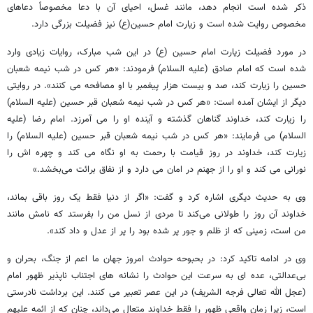
ذکر شده است انجام دهد، مانند غسل، احیای آن با دعا مخصوصاً دعاهای
مخصوص روایت شده است و زیارت امام حسین(ع) نیز فضیلت بزرگی دارد.
در مورد فضیلت زیارت امام حسین (ع) در این شب مبارک، روایات زیادی وارد
شده است که امام صادق (علیه السلام) فرمودند: «هر کس در شب نیمه شعبان
حسین را زیارت کند، صد و بیست هزار پیغمبر با او مصافحه می کنند». در روایتی
دیگر از ایشان آمده است: «هر کس در شب نیمه شعبان قبر حسین (علیه السلام)
را زیارت کند، خداوند گناهان گذشته و آینده او را می آمرزد. امام رضا (علیه
السلام) می فرمایند: «هر کس در شب نیمه شعبان قبر حسین (علیه السلام) را
زیارت کند، خداوند در روز قیامت با رحمت به او نگاه می کند و چهره اش را
نورانی می کند و او را از جهنم در امان می دارد و از نفاق برائت می‌بخشد.»
وی به حدیث دیگری اشاره کرد و گفت: «اگر از دنیا فقط یک روز باقی بماند،
خداوند آن روز را طولانی می‌کند تا مردی از نسل من را بفرستد که نامش مانند
من است، زمینی که از ظلم و جور پر شده بود را پر از عدل و داد کند».
وی در ادامه تاکید کرد: در بحبوحه حوادث امروز جهان ما اعم از جنگ، بحران و
بی‌عدالتی، عده ای به سرعت این حوادث را نشانه های اجتناب ناپذیر ظهور امام
(عجل الله تعالی فرجه الشریف) در این عصر تعبیر می کنند. این برداشت نادرستی
است، زیرا زمان واقعی ظهور را فقط خداوند متعال می‌داند، چنان که از ائمه علیهم