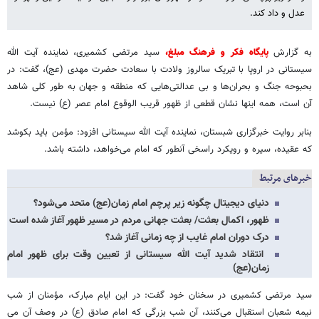
عدل و داد کند.
به گزارش
پایگاه فکر و فرهنگ مبلغ،
سید مرتضی کشمیری، نماینده آیت الله
سیستانی در اروپا با تبریک سالروز ولادت با سعادت حضرت مهدی (عج)، گفت: در
بحبوحه جنگ و بحران‌ها و بی عدالتی‌هایی که منطقه و جهان به طور کلی شاهد
آن است، همه اینها نشان قطعی از ظهور قریب الوقوع امام عصر (ع) نیست.
بنابر روایت خبرگزاری شبستان، نماینده آیت الله سیستانی افزود: مؤمن باید بکوشد
که عقیده، سیره و رویکرد راسخی آنطور که امام می‌خواهد، داشته باشد.
خبرهای مرتبط
دنیای دیجیتال چگونه زیر پرچم امام زمان(عج) متحد می‌شود؟
ظهور، اکمال بعثت/ بعثت جهانی مردم در مسیر ظهور آغاز شده است
درک دوران امام غایب از چه زمانی آغاز شد؟
انتقاد شدید آیت الله سیستانی از تعیین وقت برای ظهور امام
زمان(عج)
سید مرتضی کشمیری در سخنان خود گفت: در این ایام مبارک، مؤمنان از شب
نیمه شعبان استقبال می‌کنند، آن شب بزرگی که امام صادق (ع) در وصف آن می