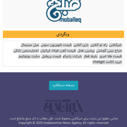
وبگردی
خبرآنلاین
راه نو آنلاین
بازی آنلاین
قیمت تلویزیون سونی
مبل مینیمال
جراح بینی گوشتی
پرشین هتل
قیمت آهن فولاد ایرانیان
اعتبارسنجی بانکی
قیمت طلا امروز
بلیط قطار
شرکت رادوکو
قیمت پروفیل
سایت یوتوتایمز
خرید اکانت chatgpt
نسخه دسکتاپ
تمامی حقوق این سایت برای خبرآنلاین محفوظ است. نقل مطالب با ذکر منبع بلامانع است.
Copyright © 2025 khabaronline News Agancy, All rights reserved