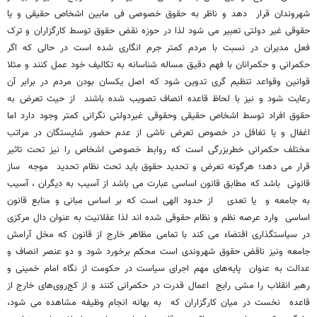
شهروندان قرار دهد و ناظر به حقوق خصوصی فی مابین اشخاص حقیقی و یا
حقوقی غیر دولتی تعبیر می شود لذا در حوزه نقض حقوق توسط کارگزاران و ترک
فعل مدیران در نسبت با مردم کمتر جرم انگاری شده است در حالی که اگر
حکمرانی و حکمرانان با فهم دقیق مساله شناسانه به تکالیف خود عمل کنند و مثلا
قوانین وقواعد تنظیم گری تدوین شود که اصل یکسان بودن مردم در برابر آن
رعایت شود و نیز با لحاظ قاعده انصاف تصویب شده باشند از حیث تعرض به
حقوق افراد توسط اشخاص حقیقی وحقوقی غیردولتی نگرانی کمتر وجود دارد اما
اغفال و یا تغافل در خصوص تعرض ناشی از عدم حضور شایستگان در مراتب
مختلف حکمرانی خطربزرگی است که روابط خصوصی اشخاص را نیز تحت تاثیر
قرار می دهد؛ هرگونه تعرض و تحدید حقوق باید تحت نظام تحدید موجه ساز
قانونی باشد که مطابق قانون اساسی عبارت می باشد از آسیب به دیگران ، آسیب
به جامعه و یا تعدی از حدود الهی است که بر اساس مبانی و منابع قانون
اساسی وارد عرصه نظم و نظام حقوقی شده اند لذا عقلانیت به عنوان دال مرکزی
در سیاستگذاری اقتضاء می کند با تمامی مظاهر خارج از قانون که مخل آرامش
جامعه ونیز ناقض حقوق شهروندی است محکم برخورد شود و دو عنصر انصاف و
عدالت به عنوان پایه‌های مهم اجرای سیاست در حکومت از نگاه امام خمینی و
رهبر انقلاب را مشی رایج اعمال قدرت در حکمرانی کنند و از کج‌روی‌های خارج از
قاعده نخست در میان کارگزاران که به بهانه انجام وظیفه مشاهده می شود،