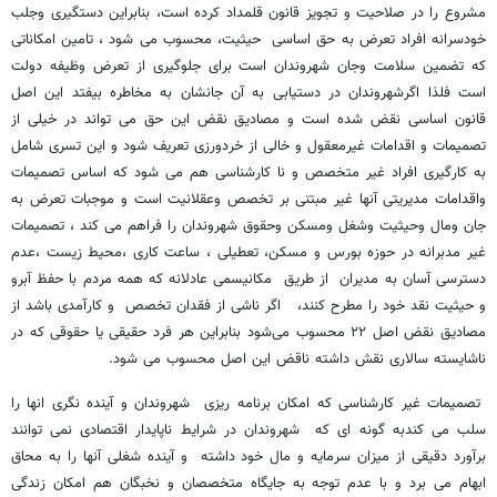
مشروع را در صلاحیت و تجویز قانون قلمداد کرده است، بنابراین دستگیری وجلب
خودسرانه افراد تعرض به حق اساسی حیثیت، محسوب می شود ، تامین امکاناتی
که تضمین سلامت وجان شهروندان است برای جلوگیری از تعرض وظیفه دولت
است فلذا اگرشهروندان در دستیابی به آن جانشان به مخاطره بیفتد این اصل
قانون اساسی نقض شده است و مصادیق نقض این حق می تواند در خیلی از
تصمیمات و اقدامات غیرمعقول و خالی از خردورزی تعریف شود و این تسری شامل
به کارگیری افراد غیر متخصص و نا کارشناسی هم می شود که اساس تصمیمات
واقدامات مدیریتی آنها غیر مبتنی بر تخصص وعقلانیت است و موجبات تعرض به
جان ومال وحیثیت وشغل ومسکن وحقوق شهروندان را فراهم می کند ، تصمیمات
غیر مدبرانه در حوزه بورس و مسکن، تعطیلی ، ساعت کاری ،محیط زیست ،عدم
دسترسی آسان به مدیران از طریق مکانیسمی عادلانه که همه مردم با حفظ آبرو
و حیثیت نقد خود را مطرح کنند، اگر ناشی از فقدان تخصص و کارآمدی باشد از
مصادیق نقض اصل ۲۲ محسوب می‌شود بنابراین هر فرد حقیقی یا حقوقی که در
ناشایسته سالاری نقش داشته ناقض این اصل محسوب می شود.
تصمیمات غیر کارشناسی که امکان برنامه ریزی شهروندان و آینده نگری انها را
سلب می کندبه گونه ای که شهروندان در شرایط ناپایدار اقتصادی نمی توانند
برآورد دقیقی از میزان سرمایه و مال خود داشته و آینده شغلی آنها را به محاق
ابهام می برد و با عدم توجه به جایگاه متخصصان و نخبگان هم امکان زندگی