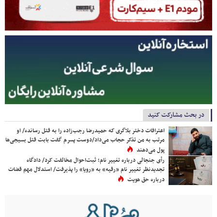
در بحث مشارکت کنید
اعترافات دختر بلاگری که حمیدرضا رجب‌زاده را به قتل رسانده/ او
مرتب به من تذکر حجاب می‌داد/دوست پسرم گفت بابت قتل بسیجی‌ها
پول می‌دهند
رأی جنجالی درباره تغییر نام؛ ثبت‌احوال مخالفت کرد/ دادگاه
تجدیدنظر تغییر نام «رقیه» به «رویا» را پذیرفت/ استدلال مهم قضات
درباره حق هویت