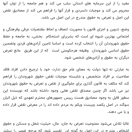
مفید را از این سرمایه های انسانی سلب می کند و هم جامعه را از توان آنها
محروم می کند و موجبات دلسردی و فرار آنها را فراهم می کند از مصادیق نقض
این اصل و تعرض به حقوق مندرج در این اصل می باشد.
وضع، تدوین و اجرای قانون با محوریت انصاف و لحاظ مقتضیات عرفی وفرهنگی و
اجتماعی بهترین شیوه ای است که بشربرای استحکام بخشی، به جامعه و حفظ
حقوق شهروندان آن را انتخاب کرده است و اساسا تامین آزادی‌های فردی وتضمین
حقوق اساسی شهروندان وظیفه هرحکومتی است که از این طریق مانع تعرض
دیگران به حقوق و آزادی‌های شخصی ‌شود.
به عبارتی نه تنها دولت به معنای عام حق ندارد، خود با ترجیح دادن افراد فاقد
صلاحیت بر افراد متخصص و شایسته موجبات نقض حقوق شهروندان را فراهم
کند که مکلف به قانون گذاری برای جلوگیری از نقض و تعرض به حقوق شهروندان
نیز می باشد اگر چنین مصداق نقض هایی وجود داشته باشد که نویسنده این
سطور قایل به وجود مصادیق هست رییس جمهورهای محترم تعهدی که ذیل اتیان
سوگند در اصل یکصد وبیست ویکم به مردم داده اند را در معرض نقض قرار داده
و یا می دهند.
غالبا تلاش می‌شود ممنوعیت تعرض به جان، مال، حیثیت شغل و مسکن و حقوق
اشخاص مندرج در این اصل به گونه ای تفسیر شود که مرجع ضمیر را بیشتر