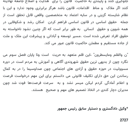
جلوگیری کنند و پایبندی به حاکمیت قانون را برای هدایت و اصلاح جامعه نهادینه
کنند اگر ملاک و مناط اقدامات، قانون باشد هرگز برابرتری وجود ندارد و این با
نظام شایسته گزینی و در سایه اعتماد به متخصصین واقعی قابل تحقق است از
جمله حقوق اساسی در قانون اساسی فراهم کردن امکان رشد و شکوفایی در
همه شوون و حقوق انسانی به طور برابر است که اگر چنین نشود ناخواسته به
حقوق افراد تعرض شده است .مسیر توسعه و آبادانی و پیشرفت این ملک و ملت
از جاده مستقیم و مطمئن حاکمیت قانون عبور می کند.
"ن والقلم ومایسطرون" ،این قلم متعهد به حریت است وتا پایان فصل سوم می
نگارد چون از بدیهی ترین حقوق شهروندی آگاهی و آموزش به مردم است در دوره
مسوولیت در حوزه حقوق و آزادی های اجتماعی چون صداوسیما را در به کمال
رساندن این حق دارای تکلیف قانونی می دانستم برای این مهم درخواست فرصت
و اعلام آمادگی کردم لیکن میسر نشد و به سرعت فرصت‌ها فوت شد چون
مدیران دچار کندی در اتخاذ تصمیم های مهم و صحیح هستند.
*وکیل دادگستری و دستیار سابق رئیس جمهور
2727