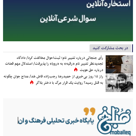
در بحث مشارکت کنید
رأی جنجالی درباره تغییر نام؛ ثبت‌احوال مخالفت کرد/ دادگاه
تجدیدنظر تغییر نام «رقیه» به «رویا» را پذیرفت/ استدلال مهم قضات
درباره حق هویت
راز ۱۵ روز بی‌خبری از حمیدرضا رجب‌زاده فاش شد/ مداح جوان چگونه
به قتل رسید؟ روایت یک قرار مرگ با دختر بلاگر