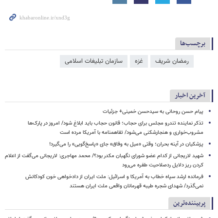
برچسب‌ها
رمضان شریف
غزه
سازمان تبلیغات اسلامی
آخرین اخبار
پیام حسن روحانی به سیدحسن خمینی+ جزئیات
تذکر نماینده تندرو مجلس برای حجاب؛ قانون حجاب باید ابلاغ شود/ امروز در پارک‌ها
مشروب‌خواری و هنجارشکنی می‌شود/ تفاهمنامه با آمریکا مرده است
پزشکیان در آینه بحران؛ وقتی «میل به وفاق» جای «پاسخ‌گویی» را می‌گیرد!
شهید لاریجانی از کدام عضو شورای نگهبان مکدر بود؟/ محمد مهاجری: لاریجانی می‌گفت از اعلام
کردن ریز دلایل ردصلاحیت طفره می‌رود
فرمانده ارشد سپاه خطاب به آمریکا و اسرائیل: ملت ایران از دادخواهی خون کودکانش
نمی‌گذرد/ شهدای شجره طیبه قهرمانان واقعی ملت ایران هستند
پربیننده‌ترین