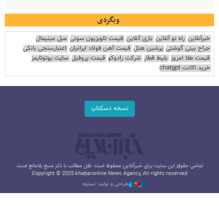
وبگردی
خبرآنلاین
راه نو آنلاین
بازی آنلاین
قیمت تلویزیون سونی
مبل مینیمال
جراح بینی گوشتی
پرشین هتل
قیمت آهن فولاد ایرانیان
اعتبارسنجی بانکی
قیمت طلا امروز
بلیط قطار
شرکت رادوکو
قیمت پروفیل
سایت یوتوتایمز
خرید اکانت chatgpt
نسخه دسکتاپ
تمامی حقوق این سایت برای خبرآنلاین محفوظ است. نقل مطالب با ذکر منبع بلامانع است.
Copyright © 2025 khabaronline News Agancy, All rights reserved
طراحی و تولید: نستوه