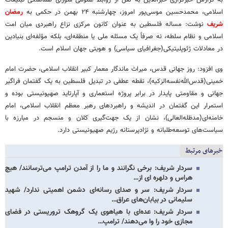
اسلامی، محمدحسین موسی‌پور امروز، چهارشنبه ۲۴ بهمن در حکمی به
رمضان
شریف
نوشت: مساله فلسطین به‌ عنوان کانون مرکزی نزاع راهبردی میان امت
اسلامی و نظام سلطه، نه صرفاً یک مسئله ملی یا منطقه‌ای، بلکه مؤلفه‌ای بنیادین
در معادلات ژئوپلیتیکی(جغرافیای سیاسی) و هویتی جهان اسلام است.
وی افزود: روز جهانی قدس، میراث ماندگار معمار کبیر انقلاب اسلامی، حضرت امام
خمینی(قدس‌الله‌نفسه‌الزکیه)، نقطه عطفی در تبدیل فلسطین به یک گفتمان فراگیر
جهانی و مقاومتی پایدار در برابر پروژه استعماری و آپارتاید صهیونیستی بوده و
استمرار این گفتمان در اندیشه و راهبردهای رهبر معظم انقلاب اسلامی، امام
خامنه‌ای(مدظله‌العالی)، نشان از یک جهت‌گیری کلان و منسجم در مبارزه با
سیاست‌های توسعه‌طلبانه و نژادپرستانه رژیم صهیونیستی دارد.
خبرهای مرتبط
سردار شریف: برخی نگرانند و ما را از آمدن ترامپ می‌ترسانند/ هیچ
هراس و دلهره ای از…
سردار شریف: سر و صدای رسانه‌ای دشمن اهمیتی ندارد/ شهید
سلیمانی در بیابان‌های عراق…
سردار شریف: عده‌ای با هیاهوی یک گروهک تروریستی در فضای
مجازی خود را وا می‌دهند/ ترامپ…