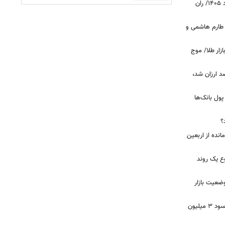
قیمت جدید گوشت قرمز امروز ۱۴ مرداد ۱۴۰۵/ ران
 طارم هاشمی و
زار طلا/ موج
بازار گوشت؛ دام ۳۰ درصد ارزان شد،
 درخواست پول بانک‌ها
؟
مانده از اربعین
ع یک روند
وضعیت بازار
خبر مهم برای سهامداران عدالت/ واریز سود ۳ میلیون