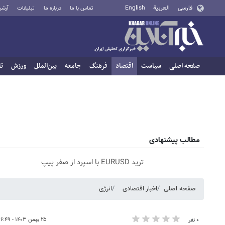
فارسی
العربية
English
تماس با ما
درباره ما
تبلیغات
آرشی
صفحه اصلی
سیاست
اقتصاد
فرهنگ
جامعه
بین‌الملل
ورزش
تا
مطالب پیشنهادی
ترید EURUSD با اسپرد از صفر پیپ
صفحه اصلی
اخبار اقتصادی
انرژی
۲۵ بهمن ۱۴۰۳ - ۰۶:۴۹
۰ نفر