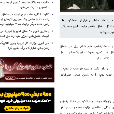
مالیات به بلاگرها رسید/ این گروه از ه
مشمول مالیات می‌شوند
تفاوت تکان‌دهنده نرخ اجاره در مناطق 
یک خانه را ماهی یک میلیون تومان اجا
 در پایتخت نشان از فرار از پاسخگویی با
رهن خانه دیگر نزدیک به ۷ میلیارد تومان است
 مشکل، دنبال مقصر جلوه دادن همدیگر
بالاترین تورم ۸۰ سال اخیر را تج
ور می‌شود.
قیمت حامل‌های انرژی تنها راه حل اس
خبر فوری وزارت کار درباره واریز کالابرگ
 و سه‌شنبه‌شب هم قطع برق در مناطق
زمان‌بندی شارژ کالابرگ تغییر کرد
ال کرد کمبود سوخت نیروگاه‌ها را عامل
 را تکذیب کرد.
 از وزرای نفت و نیرو خواست تا توپ را
 نفت توپ را به زمین عباس علی‌آبادی
وارونه خواند و با تأکید بر حفظ وفاق و
ش ارگان رسانه‌ای وزارت نفت را به چالش
کشاند و اعلام کرد: در روز 22بهمن مصرف گاز در مقایسه با روز مشابه سال گذشته که 187میلیون مترمکعب در روز