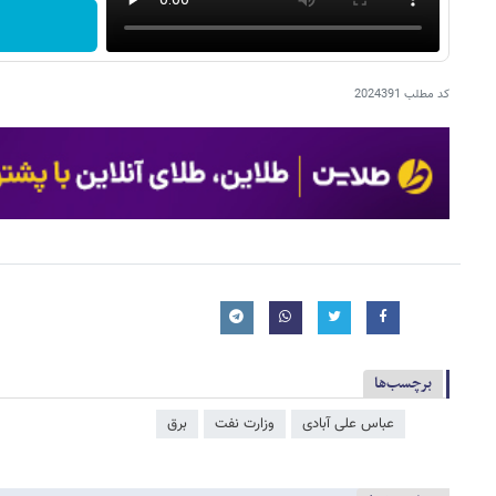
کد مطلب
2024391
برچسب‌ها
عباس علی آبادی
وزارت نفت
برق