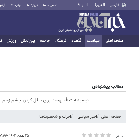
فارسی
العربية
English
تماس با ما
درباره ما
تبلیغات
آرشی
صفحه اصلی
سیاست
اقتصاد
فرهنگ
جامعه
بین‌الملل
ورزش
تا
مطالب پیشنهادی
توصیه آیت‌الله بهجت برای باطل کردن چشم زخم
صفحه اصلی
اخبار سیاسی
احزاب و شخصیت‌ها
۲۵ بهمن ۱۴۰۳ - ۰۷:۴۴
۰ نفر