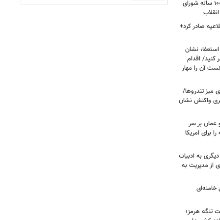
داغ شدن دوباره نام احمد جنتی/ دبیر ۱۰۰ ساله شورای
انقلاب
اعیه صادر کرد+
ستعفا، نشان
 کنید/ اقدام
ست آن را مهار
 میز تندروها/
بری واکنش نشان
 عمان بر سر
را برای امریکا
دیگری به ادبیات
ی از مدیریت به
خامنه‌ای
ت تنگه هرمز؛