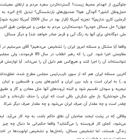
جلوگیری از انهدام محیط زیست؟ گسترده‌کردن سفره مردم و ارتقای معیشت م
حمل‌ونقل کشور؟ آلودگی هوا؟ صندوق‌های بازنشستگی؟ تبدیل کاخ الیزه به
کرملین کاری نداریم)؟ تجزیه آمریکا (ق
جهان؟ حل مسائل خودرو؟ دودسته‌کردن مردم به مؤمن و غیرمؤمن طبق آخرین 
ملی دوگانه‌ای برای آنها به رنگ آبی و قرمز صادر خواهد شد) و دیگر مسائل.
واقعا آیا مشکل و مسئله امروز ایران را تشخیص می‌دهیم؟ آقای میرسلیم در آخر
مقاومتی اجرا شود. این را که رهبر ان
نتوانسته‌اند آن را اجرا کنند و هیچ‌کس هم دلیل آن را نمی‌داند. آیا لوازمش فر
آخرین مسئله ایران هم که از سوی نایب‌رئیس مجلس مطرح شده، تعلق‌نداش
و...) به ایران است و باید بین ایران و کشورهای یمن و فلسطین و لبنان و
نیجریه و سودان تقسیم شود و البته ثروت‌های آنها مثل معادن و گاز و عقیق م
مال خودشان)! باز جای شکرش باقی است که ایران را حذف نکرده‌اند و البته
چقدر است و چه مقدار آن صرف ایران می‌شود و چه مقدار صرف دیگر شرکا.
وفاقی که در پشت لبخند صاحبان آن نفاق حاکم باشد، به چه کار می‌آید. لبخ
می‌شود، کجای کار فروبسته را می‌گشاید؟ واقعا حکمرانی ما دنبال چه چیز
زندگی هستند، اما تشخیص مسائل، راه‌حل‌ها و تشخیص اولویت‌ها در اخ
مصلحت مردم و خواست مردم.