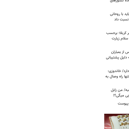
اده کشورهای
ید با روحانی
نسبت داد
 کربلا؛ برحسب
سلام زیارت
 از بمباران
 دلیل پشتیبانی
رد/ خاندوزی:
نها راه وصال به
به/ من زابل
چی میگی؟!
 پیوست