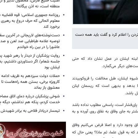
امنیت خلیج فارس، محصول تدبیر و ار
منطقه است، نه اذن بیگانه!
روزنامه جمهوری اسلامی: قوه قضاییه با
معلوم الحالی که حرف دروغ به رهبری 
برخورد کند
کردن را اعلام کرد و گفت باید همه دست
دست‌نوشته‌های لاریجانی در آخرین سفر
توصیه علامه طباطبایی صد لعن و صد 
عاشورا را در بین راه خواندم
روایت پزشکیان از دیدار با رهبر شهید پس
بته ایشان در عمل نشان داد که حتی
جلسه شعام/ اگر دستاوردی داشتیم، به
ست‌های دیگر می‌گمارد.
ایشان بود
حملات دولت سیزدهم به ظریف ادامه دا
شیوه ایشان، طبل مخالفت را فروکوبیدند
کارویژه برخی، بستن همه راه‌هاست تا ت
ا بدهد و بدیهی است که ریسمان اینان
معشوق باز بماند
ل باشد.
شوخی پزشکیان درباره دمای اتاق مصاح
خدمت کردم، پنکه هم نداشتم، دیگه 
پای‌فشار است، پاسخی مطلوب نداده باشد
تیمسار دریادار فلاحی به برادر شهیدش
تر به جای وفاق به نفاق روی آورده و به
 وجود دارد و اصلا فرض می‌کنیم وفاق
 که به قول علما، ثم ماذا؟ یعنی حال که