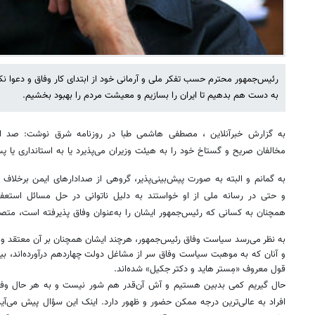
رئیس‌جمهور محترم حسب تفکر ملی و آرمانی خود از ابتدای کار وفاق و دعوا ن
به دست هم بدهیم تا ایران را بسازیم و معیشت مردم را بهبود بخشیم.
به گزارش خبرآنلاین ، مصطفی هاشمی طبا در روزنامه شرق نوشت: صد ال
مخالفان صریح و گستاخ خود را به هیئت وزیران می‌پذیرد یا به استانداری یا پ
به گمانم و البته به صورت پیش‌بینی‌پذیر، گروهی از صدادارهای ایمن برخلاف 
و حتی در رسانه ملی از او خواستند به دلیل ناتوانی در حل مسائل استعف
همچنان به کسانی که رئیس‌جمهور ایشان را به‌عنوان وفاق پذیرفته است، متص
به نظر می‌رسد سیاست وفاق رئیس‌جمهور، هرچند ایشان همچنان بر آن معتقد و 
و آنان که به موهبت سیاست وفاق سر از مشاغل دولت چهاردهم درآورده‌اند، بیش
قول معروف «مِستر هاید و دکتر جکیل» شده‌اند.
حال گیریم کمی بدبین هستیم و آش آن‌قدر هم شور نیست و به هر حال وفاق
افراد به عالی‌ترین درجه ممکن حضور و ظهور دارد. اینک این سؤال پیش می‌آید