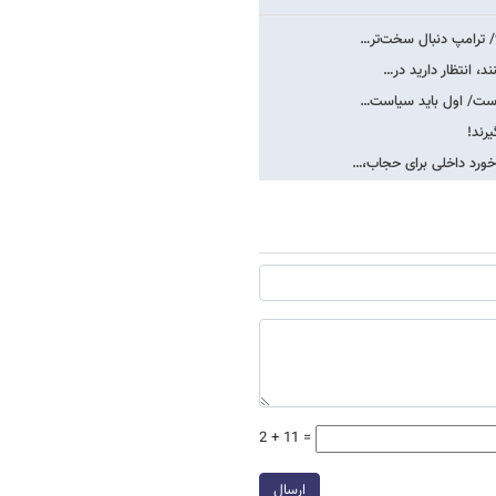
؟/ ترامپ دنبال سخت‌تر…
، انتظار دارید در…
 است/ اول باید سیاست…
رند!
خورد داخلی برای حجاب،…
2 + 11 =
ارسال