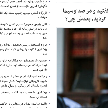
نگهبان؛ آخرین بازمانده از نسل نخست 
فتید و در صداوسیما
قرارگاه قدس نیروی زمینی سپاه یک اطل
 کردید، بعدش چی؟
جزئیات
آقای رئیس جمهور! مطرح شدن شایعه ا
داد باید در تیم رسانه ای خود تجدید نظر
قوی و حساب شده ی رسانه ای می توان
کند
پروژه استعفای رئیس‌جمهوری دوباره روی
پزشکیان تکلیف را روشن کرد، دفتر ره
داد
حسین شریعتمداری به مذاکرات ایران و
تردد در تنگه هرمز حمله کرد: دارید تنگه 
باز می کنید
روزنامه اصولگرا: امروز بیش از هرزمان 
شهید لاریجانی نیازمندیم/ کمتر نمونه ا
اندازه یکسال آخر زندگی او سراغ داریم
پزشکیان: شخصیت آیت‌الله سیدمجتبی 
استثنائی است
تاکید نماینده تهران در مجلس بر حاکمی