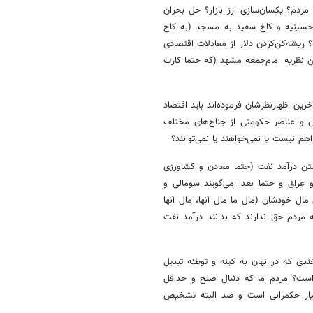
ردم؟ یکسان‌سازی ارز بازار؟ حل بحران
 حسینیه و کاخ سفید به مسجد (به کاخ
رار بود در سال 2009 آمریکا تجزیه شود)؟ ریشه‌کن‌کردن دلار از معادلات اقتصادی
نظریه امام‌جمعه مشهد (که حتما کارت
ین اظهارنظرشان فرموده‌اند باید اقتصاد
قلاب در سال 89 فرمودند، ولی مجلس و عناصر حکومتی از جناح‌های مختلف
اهم نیست یا نمی‌خواهند یا نمی‌توانند؟
تن درآمد نفت (حتما معادن و کشاورزی
 عراق و حتما بعدا می‌گویند سومالی و
ال خودشان ‌(مال ما مال آنها، مال آنها
 مردم حق ندارند که بدانند درآمد نفت
ندی که در نهان به کینه و توطئه تبدیل
 است؟ مردم ما که دنبال صلح و حداقل
تیار حکمرانی است و صد البته تشخیص