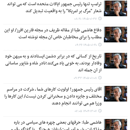
ترامپ تنها رئیس جمهور ایالات متحده است که می تواند
شعار "مرگ بر امریکا" را به واقعیت تبدیل کند
۱۴۰۵-۰۱-۲۷ ۰۸:۲۰
دفاع هاشمی طبا از مقاله ظریف در مجله فارین افرز/ او این
مطلب را برای مخاطبان خاص آن مجله نوشته است
۱۴۰۵-۰۱-۲۰ ۰۹:۲۶
تاریخ از کسانی که در برابر دشمن ایستادند و به میهن خود
وفادار بودند، به خوبی یاد می‌کند؛نادر شاه و شاپور ساسانی
از آن جمله اند
۱۴۰۵-۰۱-۰۸ ۰۹:۳۲
آقای رئیس جمهور! اولویت کارهای شما ، شرکت در مراسم
مختلف و جایزه دادن و سخنرانی کردن نیست/ این کارها را
وزرا هم می توانند انجام دهند
۱۴۰۴-۱۲-۰۷ ۰۷:۰۵
هاشمی طبا: حرفهای بعضی چهره های سیاسی در باره
مذاکرات، شرم آور است/ پایان هرجنگی با گفتگو رقم می