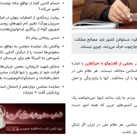
حسام الدین آشنا از توافق مکه نوشت؛
تغییر می‌کند؟
روایت زیدآبادی از اضطراب پنهان در خیا
سن‌پترزبورگ/ تغییر نام شهرهای روسیه 
شوروی گواه از ریاکاری ایدئولوژی‌هاست
حسن روحانی پیام داد
 کرد: مسئولان کشور باید مصالح مملکت
واکنش یک نماینده مجلس به توافق سه
ز چارچوب حرف می‌زنند، چیزی نیستند.
سعودی‌ها امنیت را از دیگران گدایی نکن
شیردهی به آمریکا هم برای عربستان ام
در
بخشی از گفت‌وگو با خبرآنلاین
با اشاره
مشاور شهید لاریجانی: بعضی جریان‌ه
اسلامی مخالف نیستند. هر نظام ملی در
قرائت خود از رهبری را تنها قرائت مشرو
«عقب‌افتاده» و «مشکوک‌الوضعیت» ه
با آن مخالفند. آنها با یکپارچگی و اصل
نماینده مجلس دوازدهم از احتمال است
پزشکیان گفت + جزئیات
دم ما باید بدانند اینها نمی‌خواهند یک
بعضی کشورهای عربی که همه امور دست
سلامی. هر نظام ملی در ایران اگر شکل
ار باشند.