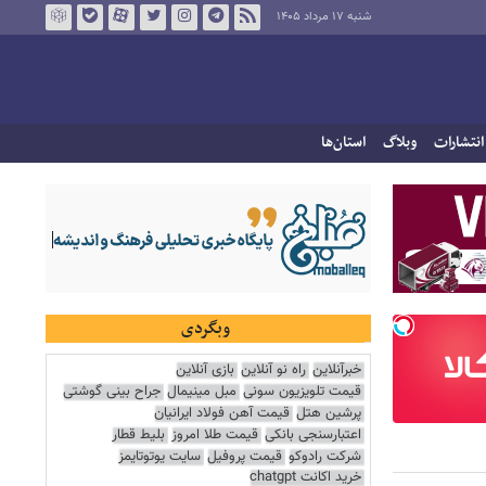
شنبه ۱۷ مرداد ۱۴۰۵
انتشارات
وبلاگ
استان‌ها
وبگردی
خبرآنلاین
راه نو آنلاین
بازی آنلاین
قیمت تلویزیون سونی
مبل مینیمال
جراح بینی گوشتی
پرشین هتل
قیمت آهن فولاد ایرانیان
اعتبارسنجی بانکی
قیمت طلا امروز
بلیط قطار
شرکت رادوکو
قیمت پروفیل
سایت یوتوتایمز
خرید اکانت chatgpt