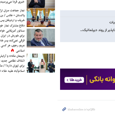
خبری فردا می‌پرسیدی
نماز جماعت سران ترک
پاکستان + عکس / بن‌س
شریف و اردوغان پس ا
یات
دفاع مشترک نماز خوا
اپذیر از روند دیپلماتیک…
سناتور آمریکایی خواه
برای شورش در ایران 
فرقی نمی‌کند پسر شاه 
مریم رجوی، هر کسی 
اسلامی
«پیمان مکه» و آرایش
ائتلاف نظامی جدید 
برای تهران دارد؟ / مث
اسلام‌آباد علیه خلاء