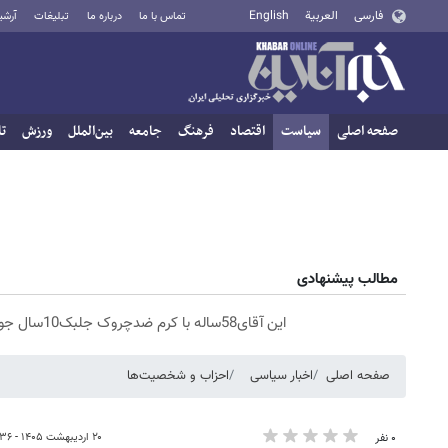
فارسی
العربية
English
تماس با ما
درباره ما
تبلیغات
آرشی
صفحه اصلی
سیاست
اقتصاد
فرهنگ
جامعه
بین‌الملل
ورزش
تا
مطالب پیشنهادی
این آقای58ساله با کرم ضدچروک جلبک10سال جوان شد(سفارش با تخفیف)
صفحه اصلی
اخبار سیاسی
احزاب و شخصیت‌ها
۲۰ اردیبهشت ۱۴۰۵ - ۰۶:۳۶
۰ نفر