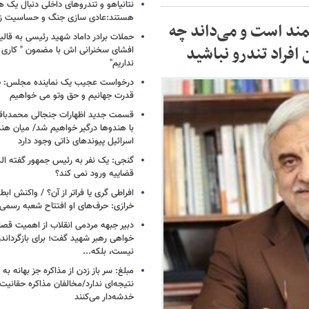
نتانیاهو و تندروهای داخلی دنبال یک
هستند:عادی سازی جنگ و حساسیت زدا
مند است و می‌داند چه
حملات برادر داماد شهید رئیسی به قالیب
فراد تندرو نباشید
افشای سخنرانی اش با مضمون " کاری 
نداریم"
درخواست عجیب یک نماینده مجلس: یک
قدرت جهانیم و حق وتو می خواهیم
قسمت جدید اظهارات جنجالی محمدباقر 
با هندوها درگیر خواهیم شد/ میان هند
اسرائیل پیوندهای ذاتی وجود دارد
گنجی: یک نفر به رئیس جمهور گفته ال
قضاییه ورود نمی کند؟
افراطی گری یا فراتر از آن؟ / واکنش اب
خرازی: حرف‌های او افتتاح شعبه رسم
دبیر جبهه مردمی انقلاب از اهمیت ق
خواهی رهبر شهید گفت؛ برای بازگردان
نیست، بلکه...
مبلغ: سر باز زدن از مذاکره‌ جز بهانه ب
نتیجه‌ای ندارد/مخالفان مذاکره حقانیت ا
خدشه‌دار می‌کنند