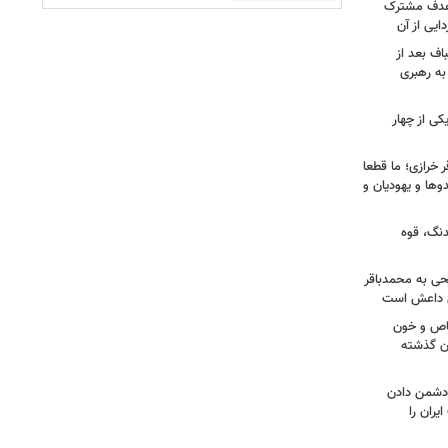
 هدف مشترک
یی از آن
اف بعد از
به رهبری
ی از چهار
خرازی؛ ما قطعا
وها و یهودیان و
دنگ، قوه
طحی به محمدباقر
ی داعش است
صاص و خون
دن گذشته
ه دشمن دادن
یران را