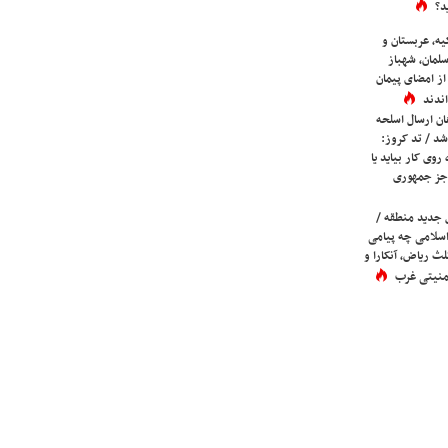
د؟
یه، عربستان و
لمان، شهباز
ز امضای پیمان
ندند
ان ارسال اسلحه
شد / تد کروز:
روی کار بیاید یا
جز جمهوری
 جدید منطقه /
اسلامی چه پیامی
لث ریاض، آنکارا و
 امنیتی غرب