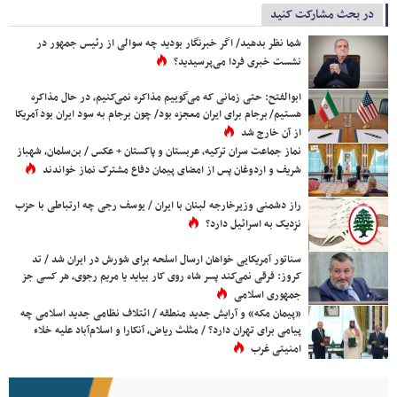
در بحث مشارکت کنید
شما نظر بدهید/ اگر خبرنگار بودید چه سوالی از رئیس جمهور در
نشست خبری فردا می‌پرسیدید؟
ابوالفتح: حتی زمانی که می‌گوییم مذاکره نمی‌کنیم، در حال مذاکره
هستیم/ برجام برای ایران معجزه بود/ چون برجام به سود ایران بود آمریکا
از آن خارج شد
نماز جماعت سران ترکیه، عربستان و پاکستان + عکس / بن‌سلمان، شهباز
شریف و اردوغان پس از امضای پیمان دفاع مشترک نماز خواندند
راز دشمنی وزیرخارجه لبنان با ایران / یوسف رجی چه ارتباطی با حزب
نزدیک به اسرائیل دارد؟
سناتور آمریکایی خواهان ارسال اسلحه برای شورش در ایران شد / تد
کروز: فرقی نمی‌کند پسر شاه روی کار بیاید یا مریم رجوی، هر کسی جز
جمهوری اسلامی
«پیمان مکه» و آرایش جدید منطقه / ائتلاف نظامی جدید اسلامی چه
پیامی برای تهران دارد؟ / مثلث ریاض، آنکارا و اسلام‌آباد علیه خلاء
امنیتی غرب