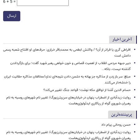
6 + 5 =
ارسال
آخرین اخبار
افراطی گری یا فراتر از آن؟ / واکنش ابطحی به محمدباقر خرازی: حرف‌های او افتتاح شعبه رسمی
داعش است
دبیر جبهه مردمی انقلاب از اهمیت قصاص و خون خواهی رهبر شهید گفت؛ برای بازگرداندن
گذشته نیست، بلکه...
مبلغ: سر باز زدن از مذاکره‌ جز بهانه به دشمن دادن نتیجه‌ای ندارد/مخالفان مذاکره حقانیت ایران
را خدشه‌دار می‌کنند
حسام الدین آشنا از توافق مکه نوشت؛ قواعد جنگ تغییر می‌کند؟
روایت زیدآبادی از اضطراب پنهان در خیابان‌های سن‌پترزبورگ/ تغییر نام شهرهای روسیه به نام
رهبران شوروی گواه از ریاکاری ایدئولوژی‌هاست
پربیننده‌ترین
حسن روحانی پیام داد
روایت زیدآبادی از اضطراب پنهان در خیابان‌های سن‌پترزبورگ/ تغییر نام شهرهای روسیه به نام
رهبران شوروی گواه از ریاکاری ایدئولوژی‌هاست