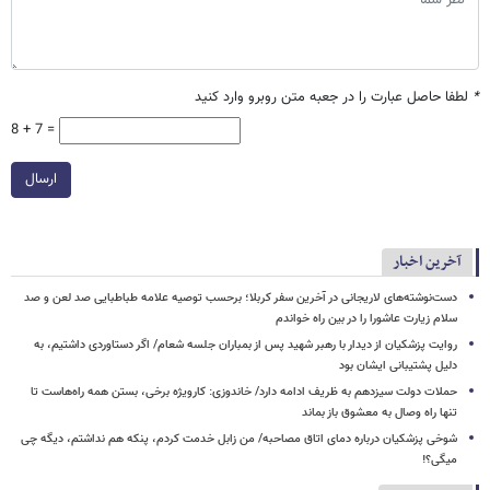
*
لطفا حاصل عبارت را در جعبه متن روبرو وارد کنید
8 + 7 =
ارسال
آخرین اخبار
دست‌نوشته‌های لاریجانی در آخرین سفر کربلا؛ برحسب توصیه علامه طباطبایی صد لعن و صد
سلام زیارت عاشورا را در بین راه خواندم
روایت پزشکیان از دیدار با رهبر شهید پس از بمباران جلسه شعام/ اگر دستاوردی داشتیم، به
دلیل پشتیبانی ایشان بود
حملات دولت سیزدهم به ظریف ادامه دارد/ خاندوزی: کارویژه برخی، بستن همه راه‌هاست تا
تنها راه وصال به معشوق باز بماند
شوخی پزشکیان درباره دمای اتاق مصاحبه/ من زابل خدمت کردم، پنکه هم نداشتم، دیگه چی
میگی؟!