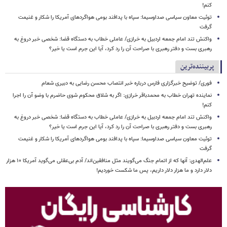
کنم!
توئیت معاون سیاسی صداوسیما: سپاه با پدافند بومی هواگردهای آمریکا را شکار و غنیمت
گرفت
واکنش تند امام جمعه اردبیل به خرازی/ عاملی خطاب به دستگاه قضا: شخصی خبر دروغ به
رهبری بست و دفتر رهبری با صراحت آن را رد کرد، آیا این جرم است یا خیر؟
پربیننده‌ترین
فوری/ توضیح خبرگزاری فارس درباره خبر انتصاب محسن رضایی به دبیری شعام
نماینده تهران خطاب به محمدباقر خرازی: اگر به شلاق محکوم شوی حاضرم با وضو آن را اجرا
کنم!
واکنش تند امام جمعه اردبیل به خرازی/ عاملی خطاب به دستگاه قضا: شخصی خبر دروغ به
رهبری بست و دفتر رهبری با صراحت آن را رد کرد، آیا این جرم است یا خیر؟
توئیت معاون سیاسی صداوسیما: سپاه با پدافند بومی هواگردهای آمریکا را شکار و غنیمت
گرفت
علم‌الهدی: آنها که از اتمام جنگ می‌گویند مثل منافقین‌اند/ آدم بی‌عقلی می‌گوید آمریکا ۱۰ هزار
دلار دارد و ما هزار دلار داریم، پس ما شکست خوردیم!