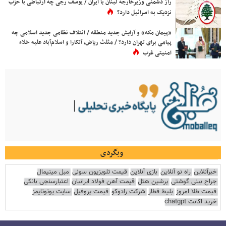
راز دشمنی وزیرخارجه لبنان با ایران / یوسف رجی چه ارتباطی با حزب
نزدیک به اسرائیل دارد؟
«پیمان مکه» و آرایش جدید منطقه / ائتلاف نظامی جدید اسلامی چه
پیامی برای تهران دارد؟ / مثلث ریاض، آنکارا و اسلام‌آباد علیه خلاء
امنیتی غرب
وبگردی
خبرآنلاین
راه نو آنلاین
بازی آنلاین
قیمت تلویزیون سونی
مبل مینیمال
جراح بینی گوشتی
پرشین هتل
قیمت آهن فولاد ایرانیان
اعتبارسنجی بانکی
قیمت طلا امروز
بلیط قطار
شرکت رادوکو
قیمت پروفیل
سایت یوتوتایمز
خرید اکانت chatgpt