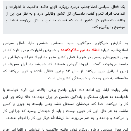
یک فعال سیاسی اصلاح‌طلب درباره رویکرد قوای عاقله حاکمیت با اظهارات و
اقدامات افراد تندرو گفت: دادستان کل کشور وظایفی دارد و به نظر من این از
وظایف دادستان کل کشور است که نسبت به این مسائل بی‌توجه نباشد و
موضوع را پیگیری کند.
به گزارش خبرگزاری خبرآنلاین، سید مصطفی هاشمی طباء فعال سیاسی
اصلاح‌طلب، درباره
انتقاد به تیم مذاکره‌کننده
و همچنین اظهارات برخی افراد که در
برخی تریبون‌های رسمی در شرایط فعلی کشور منجر به ایجاد تفرقه و دوقطبی در
جامعه می‌شوند، گفت: این‌ها گروهی هستند که همیشه به قول معروف در
زمین اسرائیل بازی می‌کنند. از سال ۸۲ چنین اتفاقی افتاده و کاری می‌کنند که
متأسفانه به ضرر وحدت و همبستگی کشورمان است.
بنابر روایت ایلنا، وی ادامه داد: خیلی واضح برخی اوقات، این افراد خواسته یا
ناخواسته به عنوان سخنگو و بلندگوی دشمن در ایران بوده‌اند؛ حالا اینکه چرا این
کار را می‌کنند، خدا کند نیت‌شان مستقل باشد یعنی وابسته به چیزی یا کسی
نباشد. به هر حال، این کار خوبی نیست و باید از خودشان پرسید که چرا این کار
را می‌کنند و جامعه را به هم می‌ریزند اما ان‌شاءالله دیگر این کار را انجام ندهند.
این فعال سیاسی درباره رویکرد قوای عاقله حاکمیت با اقدامات و اظهارات افراد