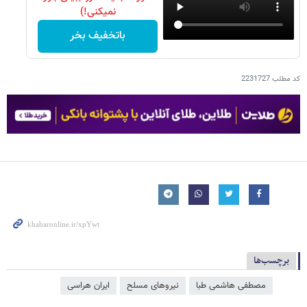
نمیکنی!)
باتخفیف بخر
کد مطلب
2231727
برچسب‌ها
مصطفی هاشمی طبا
نیروهای مسلح
ایران هراسی