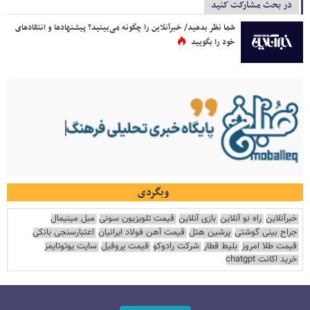
در بحث مشارکت کنید
شما نظر بدهید/ خبرآنلاین را چگونه می‌بینید؟ پیشنهادها و انتقادهای
خود را بگویید
وبگردی
خبرآنلاین
راه نو آنلاین
بازی آنلاین
قیمت تلویزیون سونی
مبل مینیمال
جراح بینی گوشتی
پرشین هتل
قیمت آهن فولاد ایرانیان
اعتبارسنجی بانکی
قیمت طلا امروز
بلیط قطار
شرکت رادوکو
قیمت پروفیل
سایت یوتوتایمز
خرید اکانت chatgpt