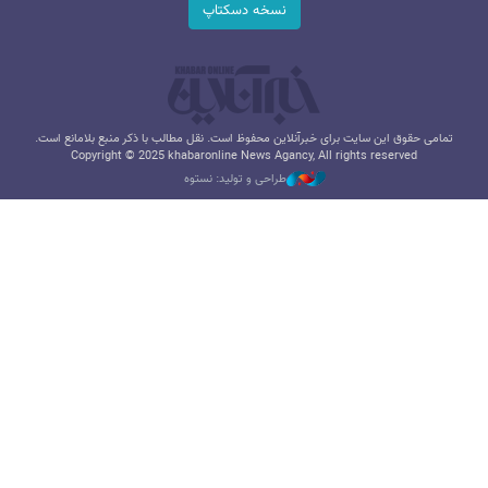
نسخه دسکتاپ
تمامی حقوق این سایت برای خبرآنلاین محفوظ است. نقل مطالب با ذکر منبع بلامانع است.
Copyright © 2025 khabaronline News Agancy, All rights reserved
طراحی و تولید: نستوه