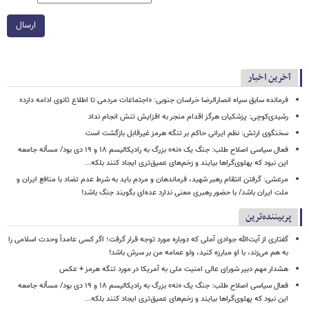
ارسال
آخرین اخبار
فرمانده سابق سپاه انصارالرضا خراسان جنوبی: «اجتماعات مردمی تا اطلاع ثانوی ادامه دارد»
رشیدی‌کوچی: پزشکیان هرگز اقدام منجر به افزایش تنش انجام نداد
سخنگوی ارتش: نظم ایرانی حاکم بر تنگه هرمز غیرقابل بازگشت است
فعال سیاسی اصلاح طلب: جنگ یک «نه» بزرگ به رادیکالیسم ۱۸ و ۱۹ دی بود/ مسأله جامعه
این نبود که پهلوی‌گراها بیایند و زخم‌های عمیق‌تری ایجاد کنند بلکه...
مرعشی: گرفتن انتقام رهبر شهید، فرماندهان و مردم باید به شرط عدم تضاد با منافع ایران و
ملت ایران باشد/ با حضور رهبری معنی ندارد عده‌ای بگویند جنگ باشد!
پربیننده‌ترین
گفتاری از آیت‌الله جوادی آملی که دوباره مورد توجه قرار گرفت؛ اگر کسی عامداً وحدت اسلامی را
به هم می‌زند، با او مبارزه کنید، ولو عمامه من بر سرش باشد!
هشدار مهم دبیر شورای عالی امنیت ملی به آمریکا در مورد تنگه هرمز + عکس
فعال سیاسی اصلاح طلب: جنگ یک «نه» بزرگ به رادیکالیسم ۱۸ و ۱۹ دی بود/ مسأله جامعه
این نبود که پهلوی‌گراها بیایند و زخم‌های عمیق‌تری ایجاد کنند بلکه...