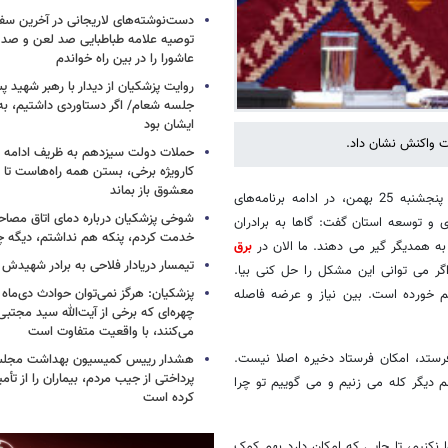
دست‌نوشته‌های لاریجانی در آخرین سفر
توصیه علامه طباطبایی صد لعن و صد 
عاشورا را در بین راه خواندم
روایت پزشکیان از دیدار با رهبر شهید پس
جلسه شعام/ اگر دستاوردی داشتیم، به
ایشان بود
ت واکنش نشان داد.
حملات دولت سیزدهم به ظریف ادامه دا
کارویژه برخی، بستن همه راه‌هاست تا ت
معشوق باز بماند
عصر امروز پنجشنبه 25 بهمن، در ادامه برنامه‌های
شوخی پزشکیان درباره دمای اتاق مصاح
 و توسعه استان گفت: گاها به برادران
خدمت کردم، پنکه هم نداشتم، دیگه 
به همدیگر گیر می دهند. ما الان در
برق
تیمسار دریادار فلاحی به برادر شهیدش
 می توانی این مشکل را حل کنی بیا.
پزشکیان: هرگز نمی‌توان حوادث دی‌ماه را 
هم خورده است. بین نیاز و عرضه فاصله
چهره‌ای که برخی از آیت‌الله سید مجتبی
می‌کنند، با واقعیت متفاوت است
ستد، امکان فرستاد دخیره اصلا نیست.
هشدار رییس کمیسیون بهداشت مجلس
پرداختی از جیب مردم، بیماران را از تأمی
 دیگر کله می زنیم و می گوییم تو چرا
کرده است
 نکنیم، تا جایی که امکان دارد بهم کمک