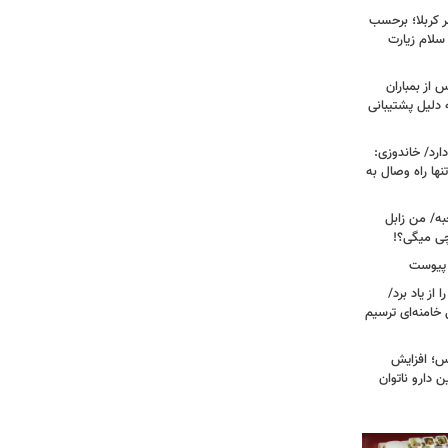
 کربلا؛ برحسب
سلام زیارت
 از بمباران
 دلیل پشتیبانی
رد/ خاندوزی:
نها راه وصال به
به/ من زابل
چی میگی؟!
 پیوست
از یاد برد/
 خامنه‌ای ترسیم
؛ افزایش
ن دارو ناتوان