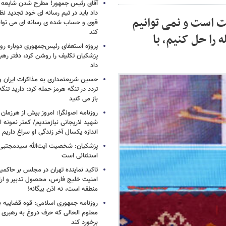
آقای رئیس جمهور! مطرح شدن شایعه ا
داد باید در تیم رسانه ای خود تجدید نظر
ت است و نمی توانیم
قوی و حساب شده ی رسانه ای می توان
کند
 را حل کنیم، با
پروژه استعفای رئیس‌جمهوری دوباره روی
پزشکیان تکلیف را روشن کرد، دفتر ره
داد
حسین شریعتمداری به مذاکرات ایران و
تردد در تنگه هرمز حمله کرد: دارید تنگه 
باز می کنید
روزنامه اصولگرا: امروز بیش از هرزمان 
شهید لاریجانی نیازمندیم/ کمتر نمونه ا
اندازه یکسال آخر زندگی او سراغ داریم
پزشکیان: شخصیت آیت‌الله سیدمجتبی 
استثنائی است
تاکید نماینده تهران در مجلس بر حاکمی
امنیت خلیج فارس، محصول تدبیر و ار
منطقه است، نه اذن بیگانه!
روزنامه جمهوری اسلامی: قوه قضاییه با
معلوم الحالی که حرف دروغ به رهبری 
برخورد کند