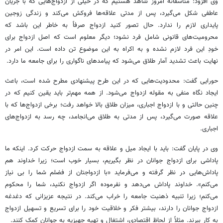
وی افزود: متاسفانه امروز شاهد هستیم که در خیلی از ازدواج‌هایی که با جریان
عاطفی شکل می‌گیرد، پس از مدتی علاقه‌ها فروکش می‌کند و زندگی زوجین
پایداری لازم را ندارد. حال تصور کنید ازدواج صرفاً به خاطر این باشد که
محرومیت‌های قانونی شامل فرد نشود؛ دیگر معلوم است که اصل ازدواج برای
خودِ این فرد لازم نشده و به اکراه به این موضوع تن داده است. این امر در
نهایت باعث تشدید آمار طلاق می‌شود که پیامدهای ناگواری را برای جامعه ما دارد.
حورایی گفت: محدودیت‌هایی که در این طرح پیشنهادی مطرح شده است، باعث
ایجاد نگاه منفی به مقوله ازدواج می‌شود. از همه مهم‌تر باید یقین کنیم که در
چنین حالتی و با ازدواج اجباری، میزان طلاق بالا خواهد رفت؛ برخی ازدواج‌ها که با
علاقه صورت می‌گیرد، پس از مدتی به طلاق می‌انجامد، چه رسد به ازدواج‌های
اجباری.
وی در پایان گفت: باید با ایجاد میل و علاقه به سمت ازدواج حرکت کرد. اینکه ما
پاداشی برای ازدواج جوانان در نظر بگیریم، بسیار خوب است؛ زیرا خداوند هم
پاداش‌هایی در نظر گرفته و می‌فرماید «با ازدواجتان از فضلم شما را بی نیاز
می‌کنم». خداوند پاداش می‌دهد و نفرموده اگر ازدواج نکنید، شما را محکوم
می‌کنم؛ زیرا تنبیه ذهنیت جامعه را خراب می‌کند. در نتیجه عزیزانی که دغدغه
ازدواج جوانان را دارند، بیشتر فکر و خلاقیت خود را برای تسریع و تسهیل ازدواج
به کار ببرند. مثلاً از لحاظ اقتصادی، اشتغال و تهیه جهیزیه به جوانان کمک کنند.