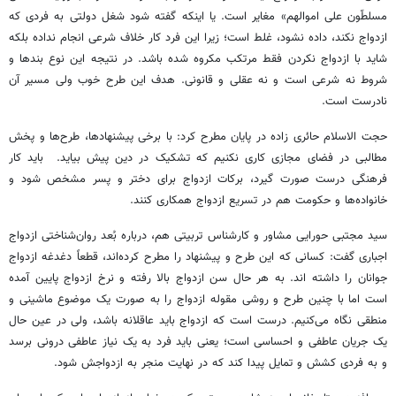
مسلطّون علی اموالهم» مغایر است. یا اینکه گفته شود شغل دولتی به فردی که
ازدواج نکند، داده نشود، غلط است؛ زیرا این فرد کار خلاف شرعی انجام نداده بلکه
شاید با ازدواج نکردن فقط مرتکب مکروه شده باشد. در نتیجه این نوع بندها و
شروط نه شرعی است و نه عقلی و قانونی. هدف این طرح خوب ولی مسیر آن
نادرست است.
حجت الاسلام حائری زاده در پایان مطرح کرد: با برخی پیشنهادها، طرح‌ها و پخش
مطالبی در فضای مجازی کاری نکنیم که تشکیک در دین پیش بیاید. باید کار
فرهنگی درست صورت گیرد، برکات ازدواج برای دختر و پسر مشخص شود و
خانواده‌ها و حکومت هم در تسریع ازدواج همکاری کنند.
سید مجتبی حورایی مشاور و کارشناس تربیتی هم، درباره بُعد روان‌شناختی ازدواج
اجباری گفت: کسانی که این طرح و پیشنهاد را مطرح کرده‌اند، قطعاً دغدغه ازدواج
جوانان را داشته اند. به هر حال سن ازدواج بالا رفته و نرخ ازدواج پایین آمده
است اما با چنین طرح و روشی مقوله ازدواج را به صورت یک موضوع ماشینی و
منطقی نگاه می‌کنیم. درست است که ازدواج باید عاقلانه باشد، ولی در عین حال
یک جریان عاطفی و احساسی است؛ یعنی باید فرد به یک نیاز عاطفی درونی برسد
و به فردی کشش و تمایل پیدا کند که در نهایت منجر به ازدواجش شود.