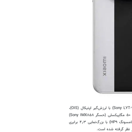
گفته می‌شود شیائومی ۱۵ اولترا از دوربین اصلی ۵۰ مگاپیکسلی (حسگر Sony LYT-۹۰۰) با لرزش‌گیر اپتیکال (OIS)،
دوربین ۵۰ مگاپیکسلی فوق عریض (حسگر سامسونگ JN۵)، دوربین تله‌فوتو ۵۰ مگاپیکسلی (حسگر Sony IMX۸۵۸)
با بزرگ‌نمایی سه برابری و OIS و دوربین تله‌فوتو ۲۰۰ مگاپیکسلی (حسگر سامسونگ HP۹) با بزرگ‌نمایی ۴٫۳ برابری