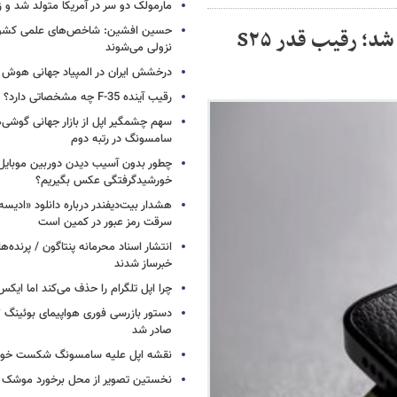
مارمولک دو سر در آمریکا متولد شد و ز
حسین افشین: شاخص‌های علمی کشور 
تاریخ رونمایی جهانی شیائومی ۱۵ اولترا اعلام شد؛ رقیب قدر S۲۵
نزولی می‌شوند
درخشش ایران در المپیاد جهانی هوش
رقیب آینده F-35 چه مشخصاتی دارد؟
سهم چشمگیر اپل از بازار جهانی گوشی‌ه
سامسونگ در رتبه دوم
چطور بدون آسیب دیدن دوربین موبایل 
خورشیدگرفتگی عکس بگیریم؟
هشدار بیت‌دیفندر درباره دانلود «ادیسه»
سرقت رمز عبور در کمین است
انتشار اسناد محرمانه پنتاگون / پرنده‌ها
خبرساز شدند
چرا اپل تلگرام را حذف می‌کند اما ایکس 
صادر شد
نقشه اپل علیه سامسونگ شکست خور
نخستین تصویر از محل برخورد موشک ف