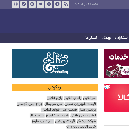
شنبه ۱۷ مرداد ۱۴۰۵
انتشارات
وبلاگ
استان‌ها
وبگردی
خبرآنلاین
راه نو آنلاین
بازی آنلاین
قیمت تلویزیون سونی
مبل مینیمال
جراح بینی گوشتی
پرشین هتل
قیمت آهن فولاد ایرانیان
اعتبارسنجی بانکی
قیمت طلا امروز
بلیط قطار
شرکت رادوکو
قیمت پروفیل
سایت یوتوتایمز
خرید اکانت chatgpt