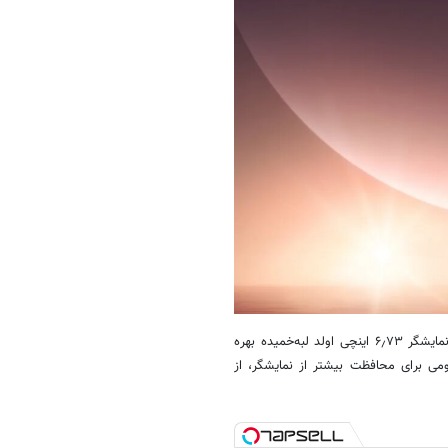
شیائومی ۱۵ اولترا احتمالاً به تراشه‌ی پرچمدار اسنپدراگون ۸ الیت کوالکام و نمایشگر ۶٫۷۳ اینچی اولد لبه‌خمیده بهره
سل و نرخ نوسازی ۱۲۰ هرتز دارد. شیائومی برای محافظت بیشتر از نمایشگر، از