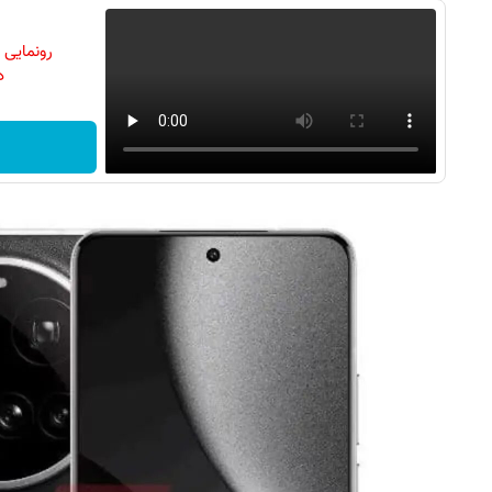
رونمایی
دن