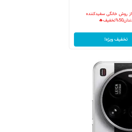
 از روش خانگی سفیدکننده
دان50%تخفیف🔥
تخفیف ویژه!