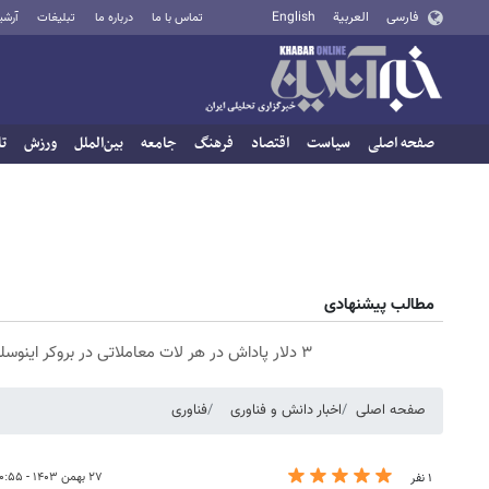
فارسی
العربية
English
تماس با ما
درباره ما
تبلیغات
آرشی
صفحه اصلی
سیاست
اقتصاد
فرهنگ
جامعه
بین‌الملل
ورزش
تا
مطالب پیشنهادی
۳ دلار پاداش در هر لات معاملاتی در بروکر اینوسلو
صفحه اصلی
اخبار دانش و فناوری
فناوری
۲۷ بهمن ۱۴۰۳ - ۱۰:۵۵
۱ نفر