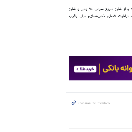
شایعات می‌گویند شیائومی ۱۵ اولترا از باتری ۵۴۱۰ میلی‌آمپرساعتی بهره می‌برد و از شارژ سریع سیمی ۹۰ واتی و شارژ
. ۱۶ گیگابایت رم و ۵۱۲ گیگابایت یا یک ترابایت فضای ذخیره‌سازی برای رقیب