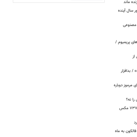
نده ماند
سال آینده
 مصنوعی
ای پریمیوم /
از
 / بدافزار
ی مرموز دوباره
را نه؟
دستور بازرسی فوری هواپیمای بوئینگ ۷۳۷ مکس
د
الکون به ماه