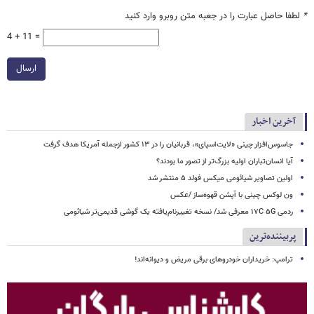
*
لطفا حاصل عبارت را در جعبه متن روبرو وارد کنید
4 + 11 =
ارسال
آخرین اخبار
جاسوس‌افزار چینی «لایت‌اسپای»، قربانیان را در ۱۳ کشور ازجمله آمریکا هدف گرفت
آیا انسان‌تباران اولیه بزرگ‌تر از تصور ما بودند؟
اولین تصاویر شیائومی میکس فولد ۵ منتشر شد
ون لوکس چینی با آپشن قهوه‌ساز /عکس
ردمی ۱۷C ۵G معرفی شد/ نسخه تغییرنام‌یافته یک گوشی قدیمی‌تر شیائومی
پربیننده‌ترین
ترامپ: خریداران خودروهای برقی مریض و دیوانه‌اند!