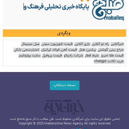
وبگردی
خبرآنلاین
راه نو آنلاین
بازی آنلاین
قیمت تلویزیون سونی
مبل مینیمال
جراح بینی گوشتی
پرشین هتل
قیمت آهن فولاد ایرانیان
اعتبارسنجی بانکی
قیمت طلا امروز
بلیط قطار
شرکت رادوکو
قیمت پروفیل
سایت یوتوتایمز
خرید اکانت chatgpt
نسخه دسکتاپ
تمامی حقوق این سایت برای خبرآنلاین محفوظ است. نقل مطالب با ذکر منبع بلامانع است.
Copyright © 2025 khabaronline News Agancy, All rights reserved