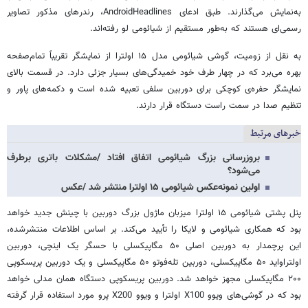
به‌نمایش می‌گذارند. طبق ادعای AndroidHeadlines، رندرهای مذکور تصاویر
رسمی‌ای هستند که به‌طور مستقیم از شیائومی لو رفته‌اند.
به نقل از زومیت، گوشی شیائومی مدل ۱۵ اولترا از نمایشگر تقریباً تمام‌صفحه
بهره می‌برد که در چهار طرف خود خمیدگی‌های بسیار جزئی دارد. در قسمت بالای
نمایشگر حفره‌ی کوچکی برای دوربین سلفی تعبیه شده است و دکمه‌های پاور و
تنظیم صدا در سمت راست دستگاه قرار دارند.
خبرهای مرتبط
بروزرسانی بزرگ شیائومی اتفاق افتاد /مشکلات باتری برطرف
می‌شود؟
اولین نمونه‌عکس شیائومی ۱۵ اولترا منتشر شد /عکس
پنل پشتی شیائومی ۱۵ اولترا میزبان ماژول بزرگ دوربین با چینش جدید خواهد
بود که همکاری شیائومی و لایکا را تأیید می‌کند. بر اساس اطلاعات منتشرشده،
این پرچمدار به دوربین اصلی ۵۰ مگاپیکسلی با حسگر یک اینچی، دوربین
اولتراواید ۵۰ مگاپیکسلی، دوربین تله‌فوتو ۵۰ مگاپیکسلی و یک دوربین پریسکوپی
۲۰۰ مگاپیکسلی مجهز خواهد شد. دوربین پریسکوپی دستگاه همان مدلی خواهد
بود که در گوشی‌های ویوو X100 اولترا و ویوو X200 پرو مورد استفاده قرار گرفته