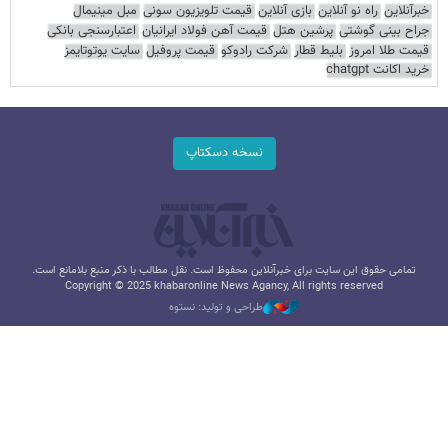
خبرآنلاین
راه نو آنلاین
بازی آنلاین
قیمت تلویزیون سونی
مبل مینیمال
جراح بینی گوشتی
پرشین هتل
قیمت آهن فولاد ایرانیان
اعتبارسنجی بانکی
قیمت طلا امروز
بلیط قطار
شرکت رادوکو
قیمت پروفیل
سایت یوتوتایمز
خرید اکانت chatgpt
نسخه دسکتاپ
تمامی حقوق این سایت برای خبرآنلاین محفوظ است. نقل مطالب با ذکر منبع بلامانع است.
Copyright © 2025 khabaronline News Agancy, All rights reserved
طراحی و تولید: نستوه