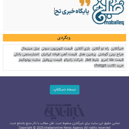
وبگردی
خبرآنلاین
راه نو آنلاین
بازی آنلاین
قیمت تلویزیون سونی
مبل مینیمال
جراح بینی گوشتی
پرشین هتل
قیمت آهن فولاد ایرانیان
اعتبارسنجی بانکی
قیمت طلا امروز
بلیط قطار
شرکت رادوکو
قیمت پروفیل
سایت یوتوتایمز
خرید اکانت chatgpt
نسخه دسکتاپ
تمامی حقوق این سایت برای خبرآنلاین محفوظ است. نقل مطالب با ذکر منبع بلامانع است.
Copyright © 2025 khabaronline News Agancy, All rights reserved