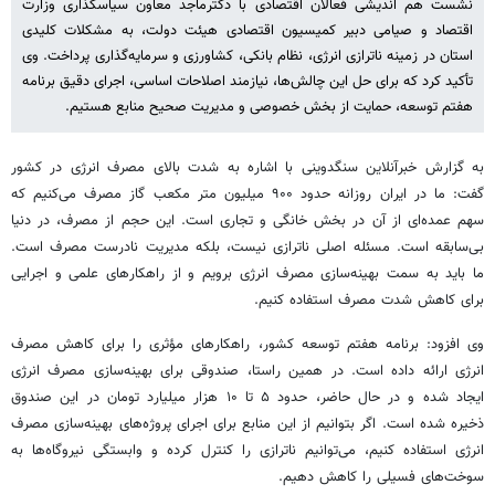
نشست هم اندیشی فعالان اقتصادی با دکترماجد معاون سیاسگذاری وزارت
اقتصاد و صیامی دبیر کمیسیون اقتصادی هیئت دولت، به مشکلات کلیدی
استان در زمینه ناترازی انرژی، نظام بانکی، کشاورزی و سرمایه‌گذاری پرداخت. وی
تأکید کرد که برای حل این چالش‌ها، نیازمند اصلاحات اساسی، اجرای دقیق برنامه
هفتم توسعه، حمایت از بخش خصوصی و مدیریت صحیح منابع هستیم.
به گزارش خبرآنلاین سنگدوینی با اشاره به شدت بالای مصرف انرژی در کشور
گفت: ما در ایران روزانه حدود ۹۰۰ میلیون متر مکعب گاز مصرف می‌کنیم که
سهم عمده‌ای از آن در بخش خانگی و تجاری است. این حجم از مصرف، در دنیا
بی‌سابقه است. مسئله اصلی ناترازی نیست، بلکه مدیریت نادرست مصرف است.
ما باید به سمت بهینه‌سازی مصرف انرژی برویم و از راهکارهای علمی و اجرایی
برای کاهش شدت مصرف استفاده کنیم.
وی افزود: برنامه هفتم توسعه کشور، راهکارهای مؤثری را برای کاهش مصرف
انرژی ارائه داده است. در همین راستا، صندوقی برای بهینه‌سازی مصرف انرژی
ایجاد شده و در حال حاضر، حدود ۵ تا ۱۰ هزار میلیارد تومان در این صندوق
ذخیره شده است. اگر بتوانیم از این منابع برای اجرای پروژه‌های بهینه‌سازی مصرف
انرژی استفاده کنیم، می‌توانیم ناترازی را کنترل کرده و وابستگی نیروگاه‌ها به
سوخت‌های فسیلی را کاهش دهیم.