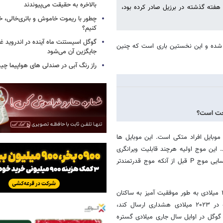
بالاخره به حقیقت می‌پیوندند
هفته گذشته در برزیل صادر کرده بود،
چطور با ریموت خاموش و باتری‌خالی، خ
کنیم؟
گوگل اسیستنت ماه آینده در اندروید غ
 راه اندازی شده و این نخستین باری است که چنین
جایگزین آن می‌شود
راز رنگ آبی در صندلی های هواپیما چ
تخت است؟
وبایل افراد متکی است. این موبایل ها
 P» یک زلزله را ردیابی کنند. این موج اولیه هرچند قابلیت ویرانگری
کمتری دارد، اما قبل از موج ویرانگرتر S آغاز می شود. سیستم مذکور با شناسایی موج P قبل از آنکه موج قدرتمندتر
اما سوابق ردیابی این سیستم تناقض هایی دارد. سیستم مذکور در سال ۲۰۲۱ میلادی به طور موفقیت آمیز به ساکنان
فیلیپین هشدار داد. اما طبق گزارش ها نتوانست برای زلزله ویرانگر ترکیه در ۲۰۲۳ میلادی هشداری ارسال کند،
گل در اوایل سال جاری میلادی گستره