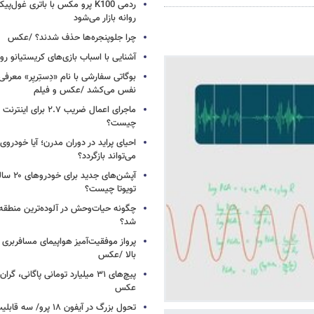
ردمی K100 پرو مکس با باتری غول‌
روانه بازار می‌شود
چرا جلوپنجره‌ها حذف شدند؟ /عکس
آشنایی با اسباب‌ بازی‌های کریستیانو ر
نفس می‌کشد /عکس و فیلم
ماجرای اعمال ضریب ۲.۷ برای 
چیست؟
احیای پراید در دوران مدرن؛ آیا خودروی 
می‌تواند بازگردد؟
آپشن‌های ج
تویوتا چیست؟
چگونه حیات‌وحش در آلوده‌ترین منطقه
شد؟
پرواز موفقیت‌آمیز هواپیمای مسافربری چ
بالا /عکس
عکس
تحول بزرگ در آیفون ۱۸ پرو/