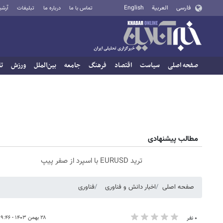
فارسی
العربية
English
تماس با ما
درباره ما
تبلیغات
آرشی
صفحه اصلی
سیاست
اقتصاد
فرهنگ
جامعه
بین‌الملل
ورزش
تا
مطالب پیشنهادی
ترید EURUSD با اسپرد از صفر پیپ
صفحه اصلی
اخبار دانش و فناوری
فناوری
۲۸ بهمن ۱۴۰۳ - ۰۹:۴۶
۰ نفر