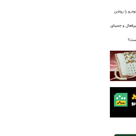
ودرو را روشن
یرفعال و جمینای
یست؟