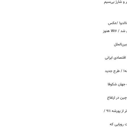
پیکر و شارژ بی‌سیم
ونالدو! /عکس
بوگاتی سفارشی با نام «دِستِریِر» معرفی شد / W۱۶ هنوز
اینترنت بین‌الملل
اقتصادی ایرانی
دید برای خودروهای ۲۰ ساله! / طرح جدید
 جهان شکوفا
ین در ارتفاع
پیچ‌های ۳۱ میلیارد تومانی پاگانی، گران‌تر از پورشه ۹۱۱ /
 سه قابلیت رویایی که