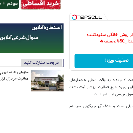
 از روش خانگی سفیدکننده
دان50%تخفیف🔥
تخفیف ویژه!
در بحث مشارکت کنید
سازمان وظیفه عمومی 
معافیت سربازان فراری
ارهای
ار دریافتی زلزله احتمالی قدرتی ۵.۵ داشت. با این وجود هیچ فعالیت لرزشی ثبت نشده
غول بررسی این امر است.
تکمیلی است و هدف آن جایگزینی سیستم