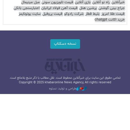
خبرآنلاین
راه نو آنلاین
بازی آنلاین
قیمت تلویزیون سونی
مبل مینیمال
جراح بینی گوشتی
پرشین هتل
قیمت آهن فولاد ایرانیان
اعتبارسنجی بانکی
قیمت طلا امروز
بلیط قطار
شرکت رادوکو
قیمت پروفیل
سایت یوتوتایمز
خرید اکانت chatgpt
نسخه دسکتاپ
تمامی حقوق این سایت برای خبرآنلاین محفوظ است. نقل مطالب با ذکر منبع بلامانع است.
Copyright © 2025 khabaronline News Agancy, All rights reserved
طراحی و تولید: نستوه