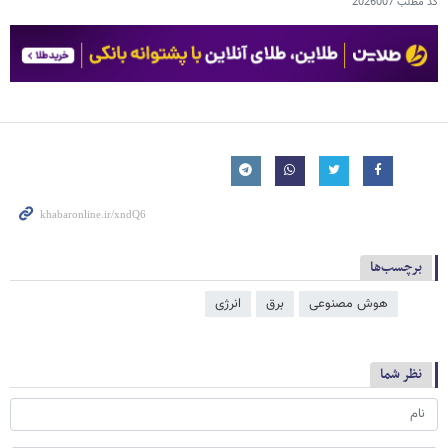
کد مطلب
2026007
برچسب‌ها
هوش مصنوعی
برق
انرژی
نظر شما