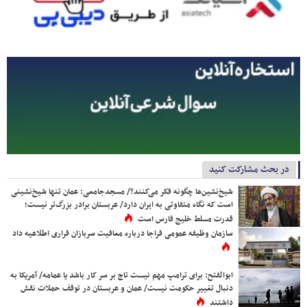
در بحث مشارکت کنید
شیخ‌نشین‌ها چگونه فکر می‌کنند؟/ مسجدجامعی: عمان تنها شیخ‌نشینی
است که نگاه متفاوتی به ایران دارد/ عربستان برادر بزرگ‌تر نیست؛
قدرت مسلط خلیج فارس است
سازمان وظیفه عمومی فراجا درباره معافیت سربازان فراری اطلاعیه داد
ابوالفتح: برای ترامپ مهم نیست تاج بر سر کار باشد یا عمامه/ آمریکا به
دنبال تغییر حکومت نیست/ عمان و عربستان در توقف حملات نقش
داشتند