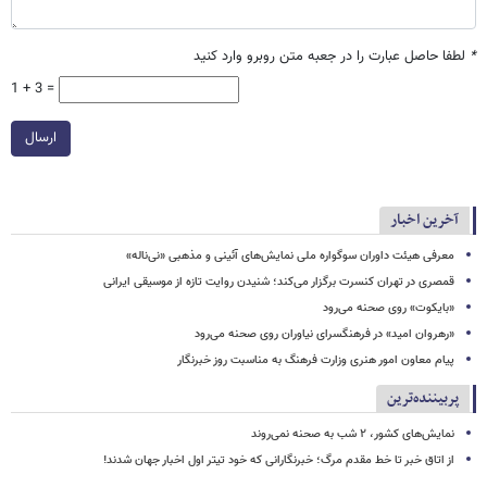
*
لطفا حاصل عبارت را در جعبه متن روبرو وارد کنید
1 + 3 =
ارسال
آخرین اخبار
معرفی هیئت داوران سوگواره ملی نمایش‌های آئینی و مذهبی «نی‌ناله»
قمصری در تهران کنسرت برگزار می‌کند؛ شنیدن روایت تازه از موسیقی ایرانی
«بایکوت» روی صحنه می‌رود
«رهروان امید» در فرهنگسرای نیاوران روی صحنه می‌رود
پیام معاون امور هنری وزارت فرهنگ به مناسبت روز خبرنگار
پربیننده‌ترین
نمایش‌های کشور، ٢ شب به صحنه نمی‌روند
از اتاق خبر تا خط مقدم مرگ؛ خبرنگارانی که خود تیتر اول اخبار جهان شدند!