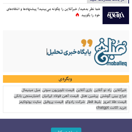
شما نظر بدهید/ خبرآنلاین را چگونه می‌بینید؟ پیشنهادها و انتقادهای
خود را بگویید
وبگردی
خبرآنلاین
راه نو آنلاین
بازی آنلاین
قیمت تلویزیون سونی
مبل مینیمال
جراح بینی گوشتی
پرشین هتل
قیمت آهن فولاد ایرانیان
اعتبارسنجی بانکی
قیمت طلا امروز
بلیط قطار
شرکت رادوکو
قیمت پروفیل
سایت یوتوتایمز
خرید اکانت chatgpt