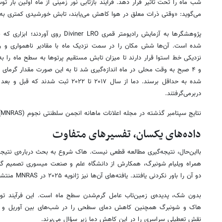
شب ماه را تحت تأثیر قرار دهد. فرآیند بازتابی نور زمینی از ماه اولین بار تو
می‌گوید: «وقتی ذرات معلق در هوا کاهش می‌یابند، تابش خورشیدی کمتری به 
پژوهشگرها به آزمایش رادیومتر قمری er LRO
شده است. آن‌ها شش مکان را در سمت نزدیک ماه با مقادیر ناهمواری و ر
و ۴ صبح به وقت محلی در ماه اندازه‌گیری شد تا به این صورت مقدار گرما
دربرمی‌گرفتند.
نتایج سپتامبر گذشته در مجله‌ اعلانات ماهانه انجمن سلطنتی نجوم (MNRAS)
داده‌های یکسان، تفسیرهای متفاوت
بااین‌حال، نتیجه‌گیری مطالعه قطعی نیست. هاک شروع به بحث درباره‌ی نتیجه‌ی
همراه ویلیام شونبرگ، همکارش از دانشگاه علم و صنعت میسوری تصمیم گرفتن
دو آن را باور نکردنی یافتند. یافته‌های آن‌ها نیز ژانویه ۲۰۲۵ در MNRAS منتشر شد.
بدون شک، پدیده‌ی زمین‌تاب عامل گرم‌شدن سطح ماه است. این فرآیند ت
نقش تعطیلی سراسری را در این کاهش دما زیر سؤال می‌برند.