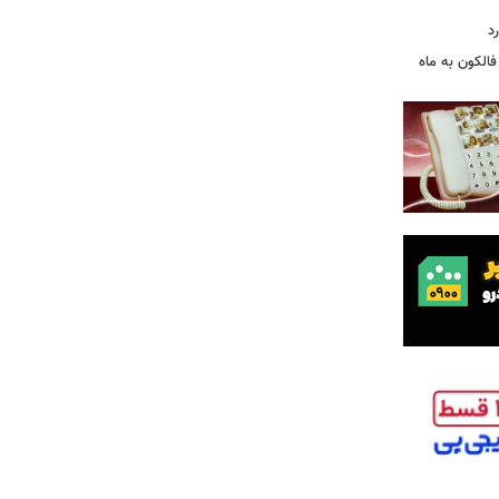
د
الکون به ماه