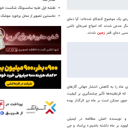
صادر شد
نقشه اپل علیه سامسونگ شکست خور
نخستین تصویر از محل برخورد موشک ف
ه‌ی یک موضوع کنجکاو شده‌اند: آیا دمای
گذشته دو پژوهشگر مدعی شدند که امواج ضربه‌ای ناشی
نسبی دمای قمر
زمین
شدند.
ی ماه را به کاهش انتشار جهانی گازهای
که قرنطینه‌ها تأثیر چشمگیری بر کیفیت
جوی ممکن است بر ماه نیز اثرگذار بوده
شگاه تحقیقات فیزیکی (PRL) در احمدآباد و نویسنده اصلی مطالعه در ایمیلی
ووید بر ماه داشته باشیم.» پراساد و جی