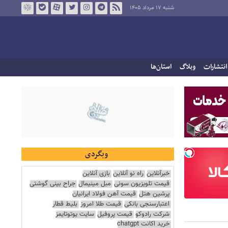
شنبه ۱۷ مرداد ۱۴۰۵
انتشارات
وبلاگ
استان‌ها
وبگردی
خبرآنلاین
راه نو آنلاین
بازی آنلاین
قیمت تلویزیون سونی
مبل مینیمال
جراح بینی گوشتی
پرشین هتل
قیمت آهن فولاد ایرانیان
اعتبارسنجی بانکی
قیمت طلا امروز
بلیط قطار
شرکت رادوکو
قیمت پروفیل
سایت یوتوتایمز
خرید اکانت chatgpt