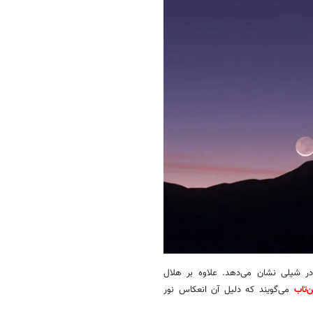
نما هلال نازک ماه را در حال غروب بر فراز رصدخانه‌ی پارانال ESO در شیلی نشان می‌دهد. علاوه بر هلال
‌تاب
می‌گویند که دلیل آن انعکاس نور