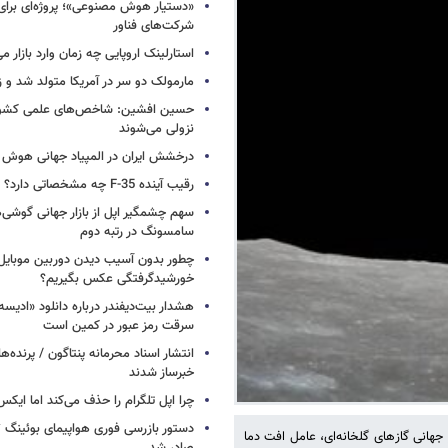
«دستیار هوش مصنوعی»؛ پروژه‌ای برا
شرکت‌های فناور
استارلینک اروپایی چه زمان وارد بازار م
مارمولک دو سر در آمریکا متولد شد و ز
حسین افشین: شاخص‌های علمی کشور 
نزولی می‌شوند
درخشش ایران در المپیاد جهانی هوش
رقیب آینده F-35 چه مشخصاتی دارد؟
سهم چشمگیر اپل از بازار جهانی گوشی‌ه
سامسونگ در رتبه دوم
چطور بدون آسیب دیدن دوربین موبایل 
خورشیدگرفتگی عکس بگیریم؟
هشدار بیت‌دیفندر درباره دانلود «ادیسه»
سرقت رمز عبور در کمین است
انتشار اسناد محرمانه پنتاگون / پرنده‌ها
خبرساز شدند
چرا اپل تلگرام را حذف می‌کند اما ایکس 
ید ۱۹ و در پی آن کاهش انتشار جهانی گازهای گلخانه‌ای، عامل افت دما