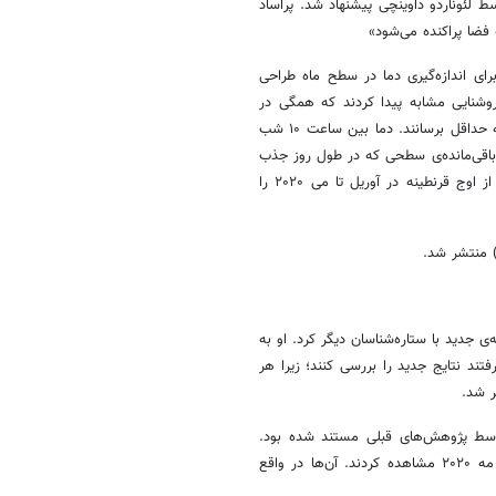
سط لئوناردو داوینچی پیشنهاد شد. پراساد
فضا پراکنده می‌شود»
Divin روی آوردند؛ ابزاری که برای اندازه‌گیری دما در سطح ماه طراحی
وشنایی مشابه پیدا کردند که همگی در
نزدیکی خط استوا قرار دارند تا میزان تابش مستقیم پرتوها به سطح ماه را به حداقل برسانند. دما بین ساعت ۱۰ شب
ی باقی‌مانده‌ی سطحی که در طول روز جذب
شده به حداقل برسند. دما از سال ۲۰۱۷ تا ۲۰۲۲ ثبت شدند که قبل و بعد از اوج قرنطینه در آوریل تا می ۲۰۲۰ را
منتشر شد.
 جدید با ستاره‌شناسان دیگر کرد. او به
د نتایج جدید را بررسی کنند؛ زیرا هر
وسط پژوهش‌های قبلی مستند شده بود.
هاک و شونبرگ همچنین کاهش دمای سطحی را در شب‌های بین آوریل و مه ۲۰۲۰ مشاهده کردند. آن‌ها در واقع