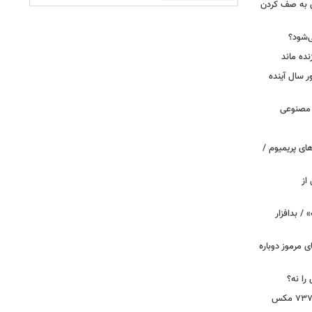
ی به صف کردن
ی‌شود؟
نده ماند
سال آینده
 مصنوعی
ای پریمیوم /
از
 / بدافزار
ی مرموز دوباره
را نه؟
دستور بازرسی فوری هواپیمای بوئینگ ۷۳۷ مکس