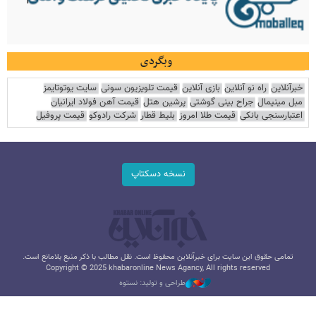
وبگردی
خبرآنلاین
راه نو آنلاین
بازی آنلاین
قیمت تلویزیون سونی
سایت یوتوتایمز
مبل مینیمال
جراح بینی گوشتی
پرشین هتل
قیمت آهن فولاد ایرانیان
اعتبارسنجی بانکی
قیمت طلا امروز
بلیط قطار
شرکت رادوکو
قیمت پروفیل
نسخه دسکتاپ
تمامی حقوق این سایت برای خبرآنلاین محفوظ است. نقل مطالب با ذکر منبع بلامانع است.
Copyright © 2025 khabaronline News Agancy, All rights reserved
طراحی و تولید: نستوه