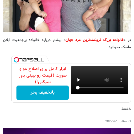
در «
خانواده بزرگ ثروتمندترین مرد جهان
» بیشتر درباره خانواده پرجمعیت ایلان
ماسک بخوانید.
ابزار کامل برای اصلاح مو و
صورت (قیمت رو ببینی باور
نمیکنی!)
باتخفیف بخر
۵۸۵۸
کد مطلب
2027261