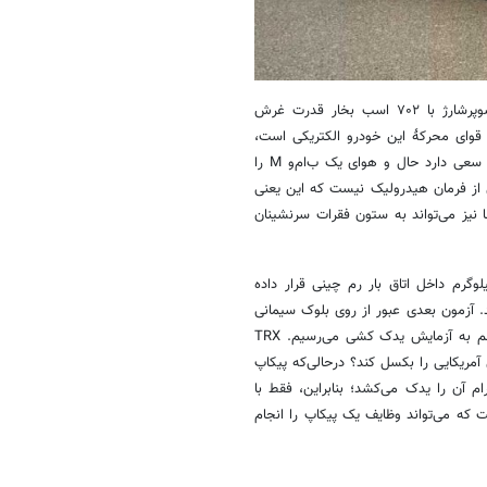
زیر این کاپوت یعنی جایی که در رم آمریکایی که پیشرانه ۶.۲ لیتری V8 سوپرشارژ با ۷۰۲ اسب بخار قدرت غرش
 قوای محرکهٔ این خودرو الکتریکی است،
هیچ صدایی ندارد. مینی رم چینی در داخل با طرح سه‌رنگ روی کف‌پوش‌ها، سعی دارد حال و هوای یک ب‌ام‌و M را
از فرمان هیدرولیک نیست که این یعنی
 نیز می‌تواند به ستون فقرات سرنشینان
ت به انجام آزمایش حمل بار می‌رسد و کیسه‌های به وزن ۵۰۰ کیلوگرم داخل اتاق بار رم چینی قرار داده
د. آزمون بعدی عبور از روی بلوک سیمانی
است که مینی رم الکتریکی از این مرحله هم سربلند بیرون می‌آید. در آخر هم به آزمایش یدک کشی می‌رسیم. TRX
وان همتای آمریکایی را بکسل کند؟ درحالی‌که پیکاپ
م آن را یدک می‌کشد؛ بنابراین، فقط با
چک، ضعیف و بی‌کیفیت از رم TRX خواهید داشت که می‌تواند وظایف یک پیکاپ را انجام