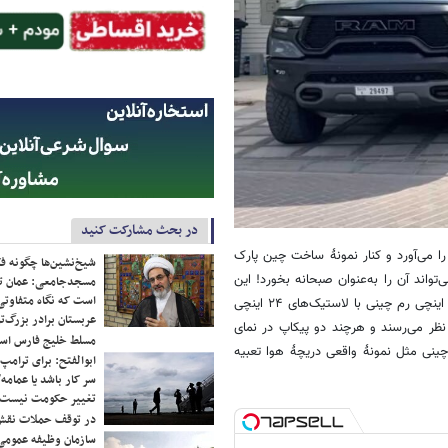
در بحث مشارکت کنید
رشی» با نام مستعار سوپرکار بلوندی یک رم TRX واقعی را می‌آورد و کنار نمونهٔ ساخت چین پارک
شیخ‌نشین‌ها چگونه فک
تواند آن را به‌عنوان صبحانه بخورد! این
مسجدجامعی: عمان تن
است که نگاه متفاوتی 
رم مشکی‌رنگ ۱۰۰ هزار دلار (حدود ۹ میلیارد تومان) قیمت دارد. رینگ‌های ۱۵ اینچی رم چینی با لاستیک‌های ۲۴ اینچی
عربستان برادر بزرگ‌
‌های ۳۵ اینچی TRX واقعی، مسخره به نظر می‌رسند و هرچند دو پیکاپ در نمای
مسلط خلیج فارس ا
ی مثل نمونهٔ واقعی دریچهٔ هوا تعبیه
ابوالفتح: برای ترامپ
سر کار باشد یا عمامه/
تغییر حکومت نیست/ 
در توقف حملات نقش
سازمان وظیفه عمومی 