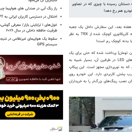
جایگزین آن می‌شود
به دستتان رسیده با چیزی که در تصاویر
راز رنگ آبی در صندلی های هواپیما چ
خودرو هم رخ دهد!
اختلال در دسترسی کاربران ایرانی به ChatGPT
غول‌های ۱ ترابایتی بازار/ معرفی گوش
رش داده شده و چند هفته بعد، این سفارش داخل یک جعبه
ظرفیت حافظه داخلی در سال ۲۰۲۶
که داخل این جعبه قرار دارد، شبیه کاریکاتوری کوچک شده از TRX به نظر
سقوط یک هواپیمای غیرنظامی در نتیجه
 با بدنه کوچک رم است!
سیستم‌ GPS
 البته برای خرید این خودرو تنها ۳,۵۰۰ دلار (حدود ۴۰۰ میلیون تومان) پرداخت شده که حتی برای یک
خودروی گلف هم بسیار ارزان است. جلوی خودرو با جلوپنجره بزرگ و چراغ‌های LED در طرفین آن، بسیار شبیه به
د که به نورپردازی مجهز است. این پیکاپ
رب پشتی کاربردی دارد. این خودرو روی
ان نصب رینگ‌های بزرگ‌تر را به خریداران