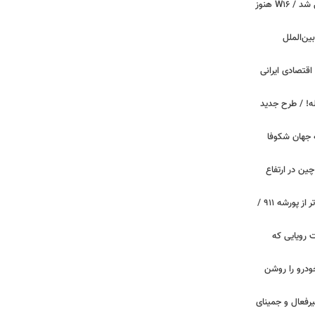
بوگاتی سفارشی با نام «دِستِریِر» معرفی شد / W۱۶ هنوز
اینترنت بین‌الملل
اقتصادی ایرانی
دید برای خودروهای ۲۰ ساله! / طرح جدید
 جهان شکوفا
ین در ارتفاع
پیچ‌های ۳۱ میلیارد تومانی پاگانی، گران‌تر از پورشه ۹۱۱ /
 سه قابلیت رویایی که
ودرو را روشن
یرفعال و جمینای