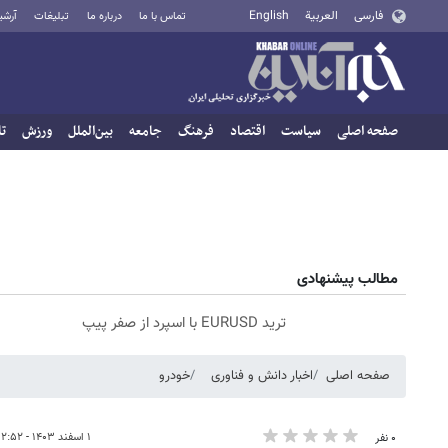
فارسی
العربية
English
تماس با ما
درباره ما
تبلیغات
آرشی
صفحه اصلی
سیاست
اقتصاد
فرهنگ
جامعه
بین‌الملل
ورزش
تا
مطالب پیشنهادی
ترید EURUSD با اسپرد از صفر پیپ
صفحه اصلی
اخبار دانش و فناوری
خودرو
۱ اسفند ۱۴۰۳ - ۱۲:۵۲
۰ نفر