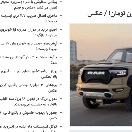
نفس می‌کشد /عکس و فیلم
ماجرای اعمال ضریب ۲.۷ برای 
چیست؟
احیای پراید در دوران مدرن؛ آیا خودروی 
می‌تواند بازگردد؟
آپشن‌های ج
تویوتا چیست؟
چگونه حیات‌وحش در آلوده‌ترین منطقه
شد؟
پرواز موفقیت‌آمیز هواپیمای مسافربری چ
بالا /عکس
عکس
تحول بزرگ در آیفون ۱۸ پرو/
بالاخره به حقیقت می‌پیوندند
چطور با ریموت خاموش و باتری‌خالی، خ
کنیم؟
گوگل اسیستنت ماه آینده در اندروید غ