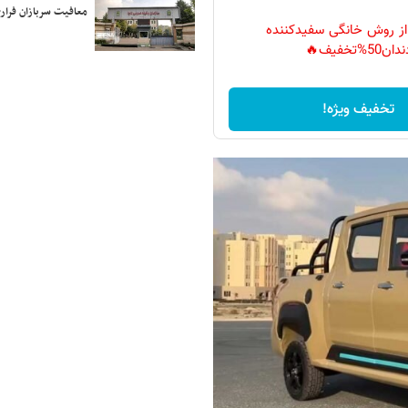
معافیت سربازان فراری
 از روش خانگی سفیدکننده
دان50%تخفیف🔥
تخفیف ویژه!