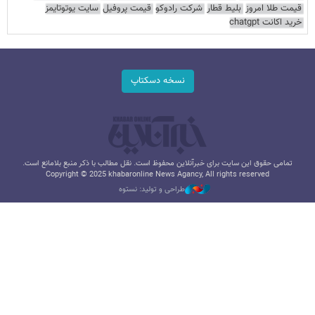
قیمت طلا امروز
بلیط قطار
شرکت رادوکو
قیمت پروفیل
سایت یوتوتایمز
خرید اکانت chatgpt
نسخه دسکتاپ
تمامی حقوق این سایت برای خبرآنلاین محفوظ است. نقل مطالب با ذکر منبع بلامانع است.
Copyright © 2025 khabaronline News Agancy, All rights reserved
طراحی و تولید: نستوه