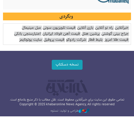
وبگردی
خبرآنلاین
راه نو آنلاین
بازی آنلاین
قیمت تلویزیون سونی
مبل مینیمال
جراح بینی گوشتی
پرشین هتل
قیمت آهن فولاد ایرانیان
اعتبارسنجی بانکی
قیمت طلا امروز
بلیط قطار
شرکت رادوکو
قیمت پروفیل
سایت یوتوتایمز
نسخه دسکتاپ
تمامی حقوق این سایت برای خبرآنلاین محفوظ است. نقل مطالب با ذکر منبع بلامانع است.
Copyright © 2025 khabaronline News Agancy, All rights reserved
طراحی و تولید: نستوه