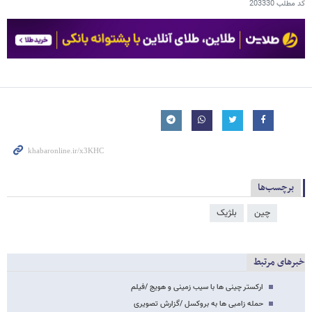
کد مطلب
203330
برچسب‌ها
چین
بلژیک
خبرهای مرتبط
ارکستر چینی ها با سیب زمینی و هویج /فیلم
حمله زامبی ها به بروکسل /گزارش تصویری