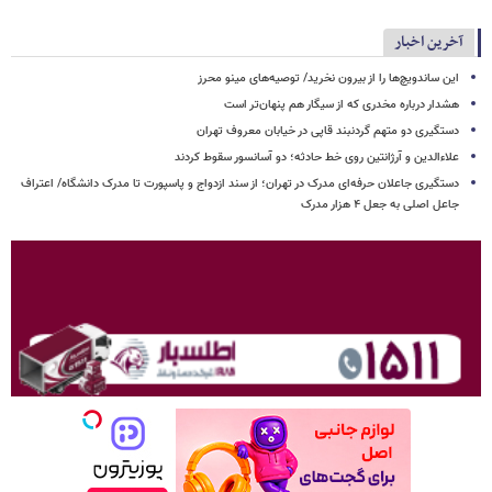
آخرین اخبار
این ساندویچ‌ها را از بیرون نخرید/ توصیه‌های مینو محرز
هشدار درباره مخدری که از سیگار هم پنهان‌تر است
دستگیری دو متهم گردنبند قاپی در خیابان معروف تهران
علاءالدین و آرژانتین روی خط حادثه؛ دو آسانسور سقوط کردند
دستگیری جاعلان حرفه‌ای مدرک در تهران؛ از سند ازدواج و پاسپورت تا مدرک دانشگاه/ اعتراف
جاعل اصلی به جعل ۴ هزار مدرک