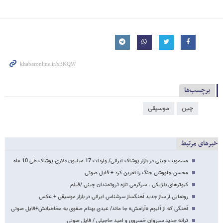
برچسب‌ها
چین
موسیقی
خبرهای مرتبط
مسمویت چینی در بازار پوشاک ایرانی/ واردات 17 میلیون دلاری پوشاک طی 10 ماه
محسن چاووشی جنگ را نفرین کرد + فایل صوتی
کبوترهای بلژیکی ، سرگرمی تازه ثروتمندان چینی /فیلم
رونمایی از ساز جدید آهنگساز سرشناس ایرانی در بازار موسیقی + عکس
آهنگی که از آلبوم «آرامش» جا ماند/ عیدی بهنام صفوی به مخاطبانش+فایل صوتی
ترانه جدید سیروان خسروی و امید حاجیلی / فایل صوتی