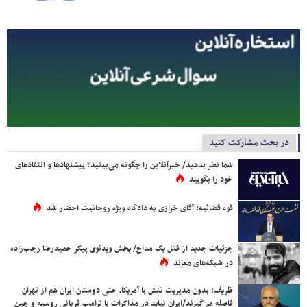
در بحث مشارکت کنید
شما نظر بدهید/ خبرآنلاین را چگونه می‌بینید؟ پیشنهادها و انتقادهای
خود را بگویید
قوه قضائیه: آقای خرازی به دادگاه ویژه روحانیت احضار شد
جزئیات جدید از قتل یک مداح/ پخش ویدئوی پیکر حمیدرضا رجب‌زاده
در شبکه‌های معاند
ظریف: بدون مدیریت تنش با آمریکا، حتی دوستان ایران هم از تهران
فاصله می‌گیرند/ایران نباید در مذاکرات با ترامپ قربانی روسیه و چین