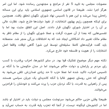
مصوبات مجلس به تایید 5 نفر از مراجع و مجتهدین رسانده شود. اما این امر
هرگز اجرا نشد. طبیعتا در قانون اساسی جمهوری اسلامی باید برای این مساله
راه‌حلی پیدا می‌شد و این هم با تاسیس نهاد شورای نگهبان تحقق یافت. همچنین
برای اینکه همچون رژیم پهلوی انتخابات، از نفوذ دولت‌ها خارج شود، نظارت عالی
بر آن را در اختیار شورای نگهبان قرار دادند. اصل این اتفاق مثبت بود اما با
تفسیرهایی که بعدا از آن صورت گرفت و عملا شورای نگهبان را از مقام ناظر به
مقام مالک تغییر داد اشکالاتی ایجاد شد که به اختلافات بزرگی منجر شد. منصفانه
باید گفت فرآیندهای کاملا سلیقه‌ای توسط این شورا گاهی اوقات واقعا اصل
انتخابات را از هویت و فلسفه خود خارج می‌کرد.
نکته مهم دیگر موضوع تفکیک قوا بود. در سایر کشورها، احزاب پرقدرت با کسب
رای مردم بر پارلمان و دولت حاکم می‌شوند اما در مدل حکومتی ما با آنکه بر
تاسیس احزاب، تاکید شده اما عملا حزب تا حد زیادی ضدارزش تلقی می‌شود به
گونه‌ای که حتی روسای جمهور غالبا با آنکه کاندیدای یک جریان سیاسی هستند
پس از راهیابی به قدرت، با لگد نردبان حزب را پرت می‌کنند و خودشان را فراحزبی
می‌خوانند.
طبیعتا وقتی حزبی حاکم می‌شود سرنوشت مجلس و دولت باید در اختیار او باشد
اما در کشورمان اینگونه نیست، از آنجا که تحزب پایه قدرت به حساب نمی‌آید و