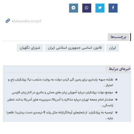
برچسب‌ها
ایران
قانون اساسی جمهوری اسلامی ایران
شورای نگهبان
خبرهای مرتبط
نقشه جبهه پایداری برای زمین گیر کردن دولت به روایت منتجب نیا/ پزشکیان باج و
امتیاز…
موضع دولت پزشکیان درباره آموزش زبان های محلی و مادری در کنار زبان فارسی
هشدار امام جمعه تهران درباره مذاکره با آمریکا/ سرسپرده های آمریکا بدانند تحقیر
زلنسکی…
توصیه به پزشکیان: از شعارهای آرمانگرایانه مثل رشد 8 درصدی دست بردارید/ ظاهرا
چاره…