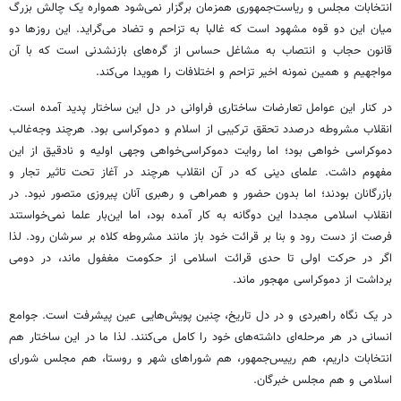
انتخابات مجلس و ریاست‌جمهوری همزمان برگزار نمی‌شود همواره یک چالش بزرگ
میان این دو قوه مشهود است که غالبا به تزاحم و تضاد می‌گراید. این روزها دو
قانون حجاب و انتصاب به مشاغل حساس از گره‌های بازنشدنی است که با آن
مواجهیم و همین نمونه اخیر تزاحم و اختلافات را هویدا می‌کند.
در کنار این عوامل تعارضات ساختاری فراوانی در دل این ساختار پدید آمده است.
انقلاب مشروطه درصدد تحقق ترکیبی از اسلام و دموکراسی بود. هرچند وجه‌غالب
دموکراسی خواهی بود؛ اما روایت دموکراسی‌خواهی وجهی اولیه و نادقیق از این
مفهوم داشت. علمای دینی که در آن انقلاب هرچند در آغاز تحت تاثیر تجار و
بازرگانان بودند؛ اما بدون حضور و همراهی و رهبری آنان پیروزی متصور نبود. در
انقلاب اسلامی مجددا این دوگانه به کار آمده بود، اما این‌بار علما نمی‌خواستند
فرصت از دست رود و بنا بر قرائت خود باز مانند مشروطه کلاه بر سرشان رود. لذا
اگر در حرکت اولی تا حدی قرائت اسلامی از حکومت مغفول ماند، در دومی
برداشت از دموکراسی مهجور ماند.
در یک نگاه راهبردی و در دل تاریخ، چنین پویش‌هایی عین پیشرفت است. جوامع
انسانی در هر مرحله‌ای داشته‌های خود را کامل می‌کنند. لذا ما در این ساختار هم
انتخابات داریم، هم رییس‌جمهور، هم شوراهای شهر و روستا، هم مجلس شورای
اسلامی و هم مجلس خبرگان.