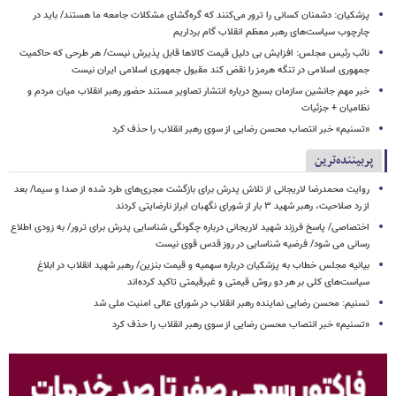
پزشکیان: دشمنان کسانی را ترور می‌کنند که گره‌گشای مشکلات جامعه ما هستند/ باید در
چارچوب سیاست‌های رهبر معظم انقلاب گام برداریم
نائب رئیس مجلس: افزایش بی دلیل قیمت کالاها قابل پذیرش نیست/ هر طرحی که حاکمیت
جمهوری اسلامی در تنگه هرمز را نقض کند مقبول جمهوری اسلامی ایران نیست
خبر مهم جانشین سازمان بسیج درباره انتشار تصاویر مستند حضور رهبر انقلاب میان مردم و
نظامیان + جزئیات
«تسنیم» خبر انتصاب محسن رضایی از سوی رهبر انقلاب را حذف کرد
پربیننده‌ترین
روایت محمدرضا لاریجانی از تلاش پدرش برای بازگشت مجری‌های طرد شده از صدا و سیما/ بعد
از رد صلاحیت، رهبر شهید ۳ بار از شورای نگهبان ابراز نارضایتی کردند
اختصاصی/ پاسخ فرزند شهید لاریجانی درباره چگونگی شناسایی پدرش برای ترور/ به زودی اطلاع
رسانی می شود/ فرضیه شناسایی در روز قدس قوی نیست
بیانیه مجلس خطاب به پزشکیان درباره سهمیه و قیمت بنزین/ رهبر شهید انقلاب در ابلاغ
سیاست‌های کلی بر هر دو روش قیمتی و غیرقیمتی تاکید کرده‌اند
تسنیم: محسن رضایی نماینده رهبر انقلاب در شورای عالی امنیت ملی شد
«تسنیم» خبر انتصاب محسن رضایی از سوی رهبر انقلاب را حذف کرد