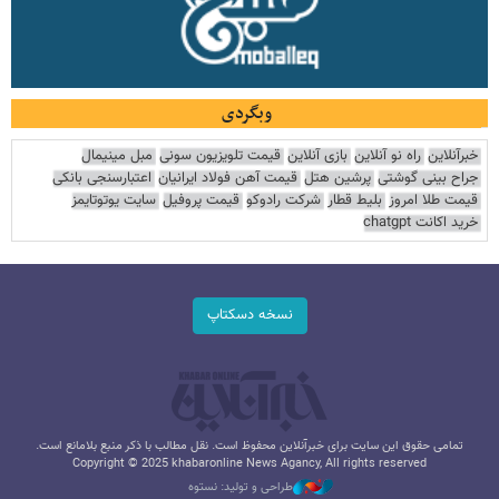
وبگردی
خبرآنلاین
راه نو آنلاین
بازی آنلاین
قیمت تلویزیون سونی
مبل مینیمال
جراح بینی گوشتی
پرشین هتل
قیمت آهن فولاد ایرانیان
اعتبارسنجی بانکی
قیمت طلا امروز
بلیط قطار
شرکت رادوکو
قیمت پروفیل
سایت یوتوتایمز
خرید اکانت chatgpt
نسخه دسکتاپ
تمامی حقوق این سایت برای خبرآنلاین محفوظ است. نقل مطالب با ذکر منبع بلامانع است.
Copyright © 2025 khabaronline News Agancy, All rights reserved
طراحی و تولید: نستوه