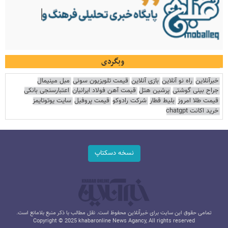
وبگردی
خبرآنلاین
راه نو آنلاین
بازی آنلاین
قیمت تلویزیون سونی
مبل مینیمال
جراح بینی گوشتی
پرشین هتل
قیمت آهن فولاد ایرانیان
اعتبارسنجی بانکی
قیمت طلا امروز
بلیط قطار
شرکت رادوکو
قیمت پروفیل
سایت یوتوتایمز
خرید اکانت chatgpt
نسخه دسکتاپ
تمامی حقوق این سایت برای خبرآنلاین محفوظ است. نقل مطالب با ذکر منبع بلامانع است.
Copyright © 2025 khabaronline News Agancy, All rights reserved