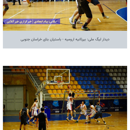
دیدار لیگ ملی: بیرثانیه ارومیه - باستیان بنای خراسان جنوبی