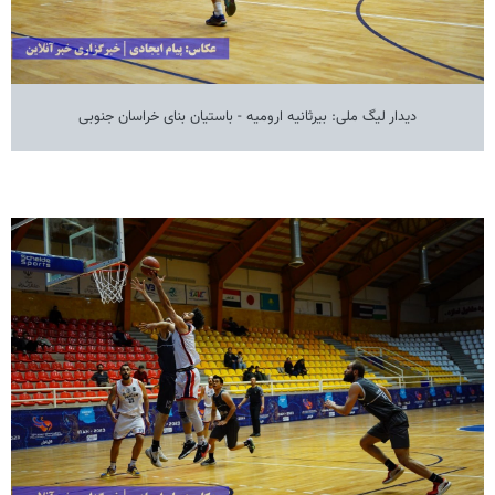
دیدار لیگ ملی: بیرثانیه ارومیه - باستیان بنای خراسان جنوبی