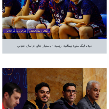
دیدار لیگ ملی: بیرثانیه ارومیه - باستیان بنای خراسان جنوبی