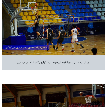
دیدار لیگ ملی: بیرثانیه ارومیه - باستیان بنای خراسان جنوبی