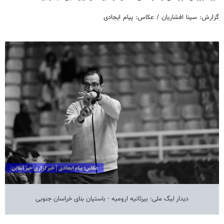
گزارش: سینا افشاریان / عکاس: پیام ایجادی
دیدار لیگ ملی: بیرثانیه ارومیه - باستیان بنای خراسان جنوبی