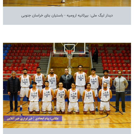
دیدار لیگ ملی: بیرثانیه ارومیه - باستیان بنای خراسان جنوبی