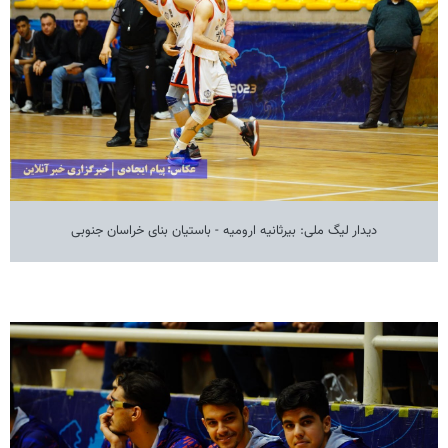
دیدار لیگ ملی: بیرثانیه ارومیه - باستیان بنای خراسان جنوبی