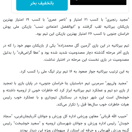
باتخفیف بخر
"مجید رنجبری" با کسب ۲۱ امتیاز و "ناصر عمری" با کسب ۱۹ امتیاز بهترین
بازیکنان بیرثانیه لقب گرفتند و "ابوالفضل اعتمادی نسب" بازیکن ملی پوش
خراسان جنوبی با کسب ۲۶ امتیاز بهترین بازیکن این تیم بود.
تیم بیرثانیه در این بازی "آرمین گل محمدزاده" یکی از بازیکنان مهم خود را که در
بازی آخر مرحله گذشته دچار مصدومیت شدید شده بود و "عطا گرامی‌فرد" را بدلیل
مصدومیت در بازی نخست این مرحله در اختیار نداشت.
به این ترتیب بیرثانیه جواز صعود به ۱۶ تیم برتر لیگ ملی را کسب کرد.
"مجید ولی‌پور" سرمربی تیم «باستیان بنا خراسان جنوبی» در پایان بازی با تمجید
از بازی دو تیم و عملکرد تیم بیرثانیه ابراز کرد که خاطرات خوبی از ارومیه داشته و
خوشحال است این شهر دوباره در بسکتبال تیم‌داری و با عملکرد خوب رئیس
هیات خاطرات خوب سال‌ها قبل را تکرار می‌کند.
"حبیب الله قربانی" معاون ورزشی اداره کل ورزش و جوانان آذربایجان‌غربی، "سجاد
خوبدل" رئیس اداره ورزش و جوانان شهرستان ارومیه و "سعید خوشبخت" رئیس
گروه ورزش قهرمانی و حرفه ای استان از میهمانان ویژه این دیدار بودند