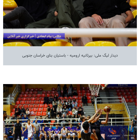
دیدار لیگ ملی: بیرثانیه ارومیه - باستیان بنای خراسان جنوبی