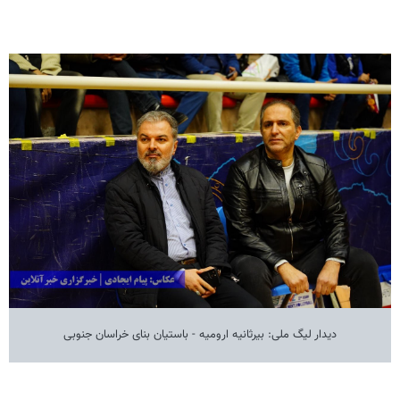
دیدار لیگ ملی: بیرثانیه ارومیه - باستیان بنای خراسان جنوبی