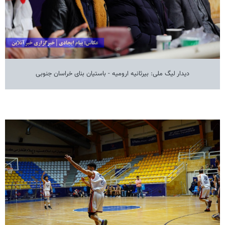
دیدار لیگ ملی: بیرثانیه ارومیه - باستیان بنای خراسان جنوبی