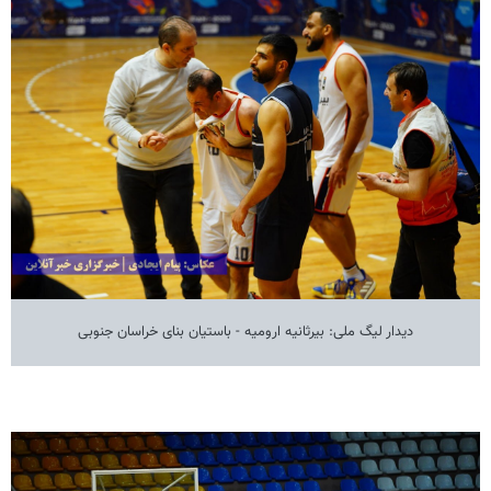
دیدار لیگ ملی: بیرثانیه ارومیه - باستیان بنای خراسان جنوبی