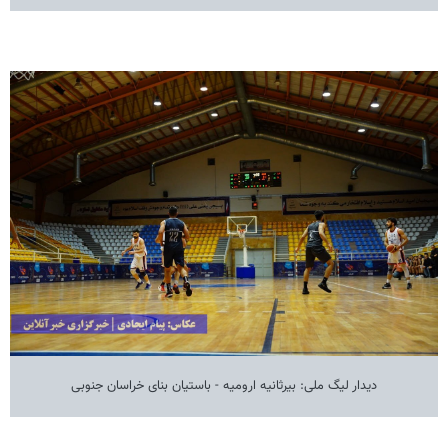
دیدار لیگ ملی: بیرثانیه ارومیه - باستیان بنای خراسان جنوبی