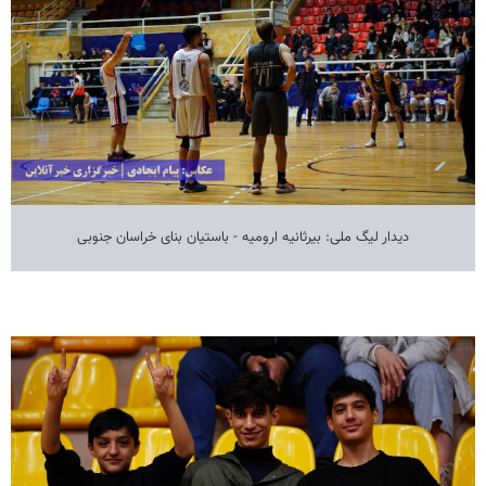
دیدار لیگ ملی: بیرثانیه ارومیه - باستیان بنای خراسان جنوبی