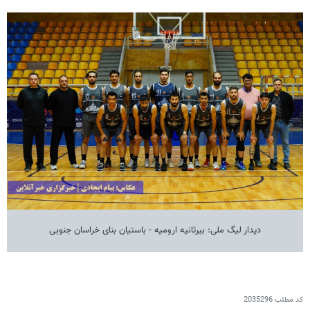
دیدار لیگ ملی: بیرثانیه ارومیه - باستیان بنای خراسان جنوبی
کد مطلب
2035296