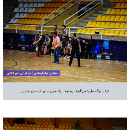
دیدار لیگ ملی: بیرثانیه ارومیه - باستیان بنای خراسان جنوبی