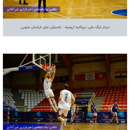
دیدار لیگ ملی: بیرثانیه ارومیه - باستیان بنای خراسان جنوبی