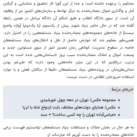
محکوم را برعهده داشته است و جدا از این گویا کار تحقیق و شناسایی و گرفتن
آمار و واگذاری اموال مصادره‌شده به دیگر نهادها و سازمان‌های کشور نیز از وظایف
آن است. از سوی دادگاه انقلاب و طبق احکام آن دادگاه مراحل در همین رابطه
گفته شد که در حال حاضر بنیاد شهید بیش از یک‌سوم (یا یک‌دوم) [واژه واضح
نیست] از خانه‌های مجموعه‌های مصادره‌شده بنیاد مستضعفین را در اختیار دارد.
همین‌طور معلوم شد که عوارض حاصل از نقل و انتقال‌های بنیاد مستضعفان
خاصه در سطوح مدیریت، کوتاهیِ زمانِ تصدی امور از سوی مسئولین جدید و
وسعت اموال و املاک مصادره‌شده سبب بروز نابسامانی‌هایی شده است به این
ترتیب دریافتیم که در این میان خانه‌هایی وجود دارند که علیرغم بودن
نشانی‌های‌شان در پرونده‌های بنیاد مستضعفان دقیقا از ساکنان فعلی و یا موارد
استفاده امروزشان اطلاعی در دست نیست.
خبرهای مرتبط
مجموعه عکس/ تهران در دهه‌ چهل خورشیدی
عکس/ هدایای دولت‌های مختلف بابت ازدواج شاه با ثریا
«عباس‌آباد» تهران را چه کسی ساخت؟ + سند
به هر حال در بخش املاک و مستغلات بنیاد مستضعفان توانستیم فهرست برخی
خانه‌های مصادره‌شده را به دست آوریم که عبارت‌اند از: