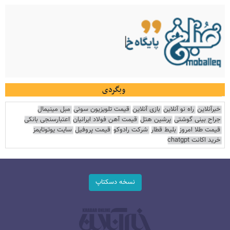
وبگردی
خبرآنلاین
راه نو آنلاین
بازی آنلاین
قیمت تلویزیون سونی
مبل مینیمال
جراح بینی گوشتی
پرشین هتل
قیمت آهن فولاد ایرانیان
اعتبارسنجی بانکی
قیمت طلا امروز
بلیط قطار
شرکت رادوکو
قیمت پروفیل
سایت یوتوتایمز
خرید اکانت chatgpt
نسخه دسکتاپ