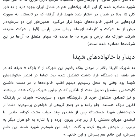
شهید مصادره شده (از این افراد ویلاهایی هم در شمال ایران وجود دارد و به طور
کلی ۱۵ ویلا در شمال در اختیار بنیاد شهید قرار گرفته که در تابستان به صورت
اردوهایی در اختیار خانواده‌های شهدا قرار می‌گیرد. همین‌طور این دو سرمایه‌دار
بیش از ۱۰ شرکت و کارخانه ازجمله روغن نباتی پارس (قو) و شرکت «تاید»،
شرکت خوارک دام پارس و غیره به جا مانده که سهام متعلق به آن‌ها در این
شرکت‌ها مصادره شده است.)
دیدار با خانواده‌های شهدا
به شهرک آفریقا بالاتر از میدان ونک رفتیم این شهرک از ۷ بلوک ۵ طبقه که در
هر طبقه دو دستگاه قرار داشت تشکیل شده بود. تماما در اختیار خانواده‌های
شهدا بود وقتی به محل رسیدیم دیدیم اغلب خانواده‌ها با در دست داشتن
کارت‌هایی مشغول تحویل نفت از تانکری که در جلوی شهرک پارک شده می‌باشند
و نیز تعدادی مشغول خرید از «فروشگاه میوه و سبزیجات» شهرک در پارکینگ
آخرین بلوک هستند. جلو رفته و در جمع گروهی از خواهران پرسیدیم: «شما از
خانواده‌های شهدا هستید؟» پس از شنیدن چند جواب مثبت کوتاه، خانمی با
لبخندی مهربان دستش را از زیر چادر بیرون آورده و با اشاره به خواهران دیگر به
ترتیب از خودش شروع کرده و گفت: «بله، من شوهرم شهید شده، این خانم
پسرش، این خانم هم پسرش و این خانم...»