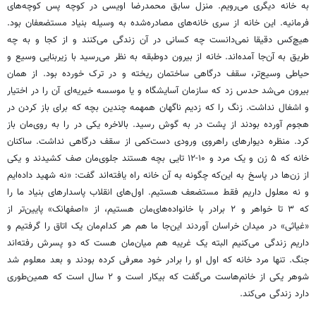
به خانه دیگری می‌رویم. منزل سابق محمدرضا اویسی در کوچه پس کوچه‌های
فرمانیه. این خانه از سری خانه‌های مصادره‌شده به وسیله‌ بنیاد مستضعفان بود.
هیچ‌کس دقیقا نمی‌دانست چه کسانی در آن زندگی می‌کنند و از کجا و به چه
طریق به آن‌جا آمده‌اند. خانه از بیرون دوطبقه به نظر می‌رسید با زیربنایی وسیع و
حیاطی وسیع‌تر، سقف درگاهی ساختمان ریخته و در ترک خورده بود. از همان
بیرون می‌شد حدس زد که سازمان آسایشگاه و یا موسسه خیریه‌ای آن را در اختیار
و اشغال نداشت. زنگ را که زدیم ناگهان همهمه چندین بچه که برای باز کردن در
هجوم آورده بودند از پشت در به گوش رسید. بالاخره یکی در را به روی‌مان باز
کرد. منظره دیوارهای راهروی ورودی دست‌کمی از سقف درگاهی نداشت. ساکنان
خانه که ۵ زن و یک مرد و ۱۰-۱۲ تایی بچه هستند جلوی‌مان صف کشیدند و یکی
از زن‌ها در پاسخ به این‌که چگونه به آن خانه راه یافته‌اند گفت: «نه شهید داده‌ایم
و نه معلول داریم فقط مستضعف هستیم. اول‌های انقلاب پاسدارهای بنیاد ما را
که ۳ تا خواهر و ۲ برادر با خانواده‌های‌مان هستیم، از «اصفهانک» پایین‌تر از
«غیاثی» در میدان خراسان آوردند این‌جا ما هم هر کدام‌مان یک اتاق را گرفتیم و
داریم زندگی می‌کنیم البته یک غریبه هم میان‌مان هست که دو پسرش رفته‌اند
جنگ. تنها مرد خانه که اول او را برادر خود معرفی کرده بودند و بعد معلوم شد
شوهر یکی از خانم‌هاست می‌گفت که بیکار است و ۲ سال است که همین‌طوری
دارد زندگی می‌کند.