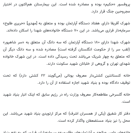
پروفسور «حکیم» بوده و مصادره شده است. این بیمارستان هم‌اکنون در اختیار
مجروحین جنگ قرار دارد.
شهرک آفریقا دارای هفتاد دستگاه آپارتمان بوده و متعلق به [مهدی] «حریری طلوع»
سرمایه‌دار فراری می‌باشد. در این ۷۰ دستگاه خانواده‌های شهدا را اسکان داده‌اند.
شهرک شهدا دارای ۱۸۰ دستگاه آپارتمان که سه دانگ آن متعلق به «سر شاهپور»
(لقب سر را از حکومت انگلستان گرفته است) مصادره شده و سه دانگ دیگر آن
که متعلق به چهار شریک می‌باشد تحت رسیدگی داده است. در این شهرک خانواده
شهدای تهران و گروهی از خلبانان شهید سکونت دارند.
خانه کنستانتین کشتی‌دار معروف یونانی (می‌گویند ۲۲ کشتی دارد) که تحت
توقیف دادگاه بوده و بنیاد شهید اجازه استفاده از آن را دارد.
خانه گلسرخی مقاطعه‌کار معروف وزارت راه در رژیم سابق که اینک انبار بنیاد شهید
است.
دفتر کار شفیق (یکی از همسران اشرف) که مرکز ارتوپدی بنیاد شهید می‌باشد. این
محل را نیز بنیاد مستضعفان واگذار کرده است.
خانه‌های «امیر صالح» و آپارتمان‌های «قاسمیه» سرمایه‌داران فراری که به نفع بنیاد