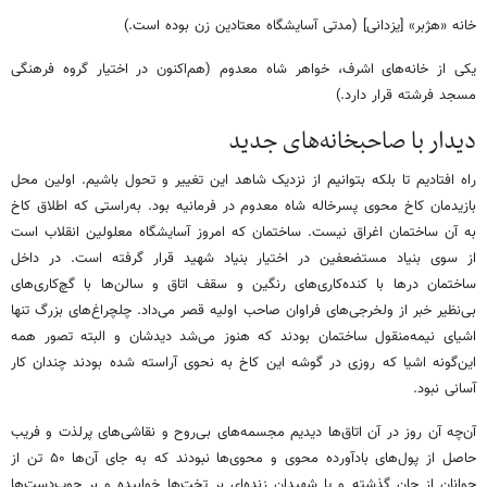
خانه «هژبر» [یزدانی] (مدتی آسایشگاه معتادین زن بوده است.)
یکی از خانه‌های اشرف، خواهر شاه معدوم (هم‌اکنون در اختیار گروه فرهنگی
مسجد فرشته قرار دارد.)
دیدار با صاحبخانه‌های جدید
راه افتادیم تا بلکه بتوانیم از نزدیک شاهد این تغییر و تحول باشیم. اولین محل
بازیدمان کاخ محوی پسرخاله شاه معدوم در فرمانیه بود. به‌راستی که اطلاق کاخ
به آن ساختمان اغراق نیست. ساختمان که امروز آسایشگاه معلولین انقلاب است
از سوی بنیاد مستضعفین در اختیار بنیاد شهید قرار گرفته است. در داخل
ساختمان درها با کنده‌کاری‌های رنگین و سقف اتاق و سالن‌ها با گچ‌کاری‌های
بی‌نظیر خبر از ولخرجی‌های فراوان صاحب اولیه قصر می‌داد. چلچراغ‌های بزرگ تنها
اشیای نیمه‌منقول ساختمان بودند که هنوز می‌شد دیدشان و البته تصور همه
این‌گونه اشیا که روزی در گوشه این کاخ به نحوی آراسته شده بودند چندان کار
آسانی نبود.
آن‌چه آن روز در آن اتاق‌ها دیدیم مجسمه‌های بی‌روح و نقاشی‌های پرلذت و فریب
حاصل از پول‌های بادآورده محوی و محوی‌ها نبودند که به جای آن‌ها ۵۰ تن از
جوانان از جان گذشته و یا شهیدان زنده‌ای بر تخت‌ها خوابیده و بر چوب‌دست‌ها