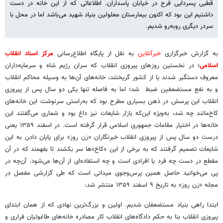
قطبی پسردایی فرح در خیابان پاسداران. اطلاعاتی که از این خانه در دست
داشتیم این بود که اکنون بیمارستان معلولین بنیاد شهید می‌باشد اما در محل با
سردر دیگری روبه‌رو شدیم.
به گزارش خبرگزاری
خبرآنلاین
به نقل از پایگاه اطلاع‌رسانی
مرکز اسناد انقلاب
اسلامی
؛ در نخستین روزهای پیروزی انقلاب که سران رژیم شاه و سرمایه‌داران
معروف دستگیر شدند یا از کشور گریختند، خانه‌های آن‌ها به وسیله محاکم انقلاب
و به نفع مستضعفین ضبط شد؛ اما به فاصله تنها یکی دو سال پس از پیروزی
انقلاب این پرسش در ذهن بسیاری مطرح بود که به‌راستی سرنوشت این خانه‌های
کاخ‌مانند چه شد، به‌ویژه این‌که بازار شایعات نیز داغ بود و شماری می‌گفتند این
خانه‌ها در اختیار مقامات جمهوری اسلامی قرار گرفته است. در اسفند ۱۳۵۹ یعنی
درست دو سال پس از پیروزی انقلاب خبرنگاران «زن روز» برای پایان دادن به این
شایعات تصمیم گرفتند که به برخی از این «کاخ‌»ها سر بکشند تا بفهمند که در آن
مقطع در دست چه فرد یا افرادی است و چه استفاده‌ای از آن‌ها می‌شود. آن‌چه در
پی می‌خوانید حاصل همین پرس‌وجوی میدانی است که طی گزارشی مفصل در
مجله «زن روز» به تاریخ ۹ اسفند ۱۳۵۹ منتشر شد:
ابتدا راهی بنیاد مستضعفان شدیم. اولین و بزرگ‌ترین نهادی که از همان ابتدای
پیروزی انقلاب بنا به حکم دادگاه‌های انقلاب کار مصادره خانه‌های طاغوتیان فراری و