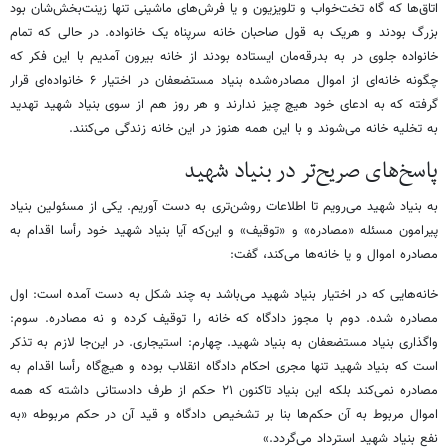
اتاق‌ها که گاه تخت‌خواب و تلویزیون و یا فرش‌های ماشینی تنها زینت‌بخش‌شان بود
بزرگ بودند و هریک به قول صاحبان خانه سرپناه یک خانواده. در حالی که تمام
خانواده جلوی در به بدرقه‌مان ایستاده بودند از خانه بیرون آمدیم با این فکر که
چگونه خانه‌ای از اموال مصادره‌شده بنیاد مستضعفان در اختیار ۶ خانواده‌ای قرار
گرفته که به ادعای خود هیچ چیز ندارند و هر روز هم از سوی بنیاد شهید تهدید
به تخلیه خانه می‌شوند و با این همه هنوز در این خانه زندگی می‌کنند.
پاسخ‌های صریح‌تر در بنیاد شهید
به بنیاد شهید می‌رویم تا اطلاعات روشن‌تری به دست آوریم. یکی از مسئولین بنیاد
پیرامون مسئله «مصادره» و «توقیف» و این‌که آیا بنیاد شهید خود رأسا اقدام به
مصادره اموال و یا خانه‌ها می‌کند، گفت:
خانه‌هایی که در اختیار بنیاد شهید می‌باشد به چند شکل به دست آمده است: اول
مصادره شده. دوم با مجوز دادگاه که خانه را توقیف کرده و نه مصادره. سوم:
واگذاری بنیاد مستضعفان به بنیاد شهید. چهارم: استیجاری. در این‌جا لازم به تذکر
است که بنیاد شهید تنها مجری احکام دادگاه انقلاب بوده و هیچ‌گاه رأسا اقدام به
مصادره نمی‌کند بلکه این بنیاد تاکنون ۲۱ حکم از طرف دادستانی داشته که همه
اموال مربوط به آن حکم‌ها بنا بر تشخیص دادگاه و قید آن در حکم مربوطه «به
نفع بنیاد شهید استرداد می‌گردد.»