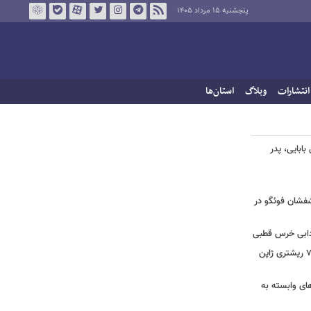
پنجشنبه ۱۵ مرداد ۱۴۰۵
انتشارات
وبلاگ
استان‌ها
ابایی، پدر
تشفشان فوئگو در
ادابی خرس قطبی
ببینید | ویدئویی جدید از لحظه زلزله ۷.۱ ریشتری ژاپن
های وابسته به