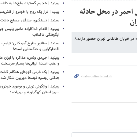
ببینید | هجوم گسترده ملخ‌ها به داغس
 احمر در محل حادثه
بینید | فرار یک زوج با خودرو از آتش‌سو
ببینید | دستگیری سارقان مسلح باغات ا
ببینید | اقدام فداکارانه مامور پلیس 
آبگرفتگی فاضلاب
 یاب سازمان هلال احمر در محل حادثه ریزش ساختمان ۴ طبقه در خیابان طالقانی تهران حضور دارند./
ببینید | سناتور مطرح آمریکایی: ترامپ 
اقتدارگرایی و جنگ‌طلبی است!
ببینید | جی‌دی ونس: مذاکره با ایران ما
و عقب است؛ ایرانی‌ها بسیار سرسخت
ببینید | یک خرس قهوه‌ای هنگام گشت‌ز
جنگلی روسیه توسط دوربین شکار شد
ببینید | واژگونی تریلی و برخورد خودروه
سریز استان کهگیلویه و بویراحمد