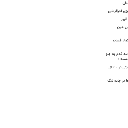
تان
زی آخرالزمانی
لبرز
چین حین
نماد فساد،
نند قدم به جلو
 هستند
نی در مناطق
ا در جاده تنگ