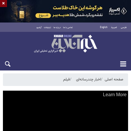
×
فارسی
العربية
English
تماس با ما
درباره ما
تبلیغات
آرشیو
پنجشنبه ۱۵ مرداد ۱۴۰۵
صفحه اصلی
اخبار چندرسانه‌ای
فیلم