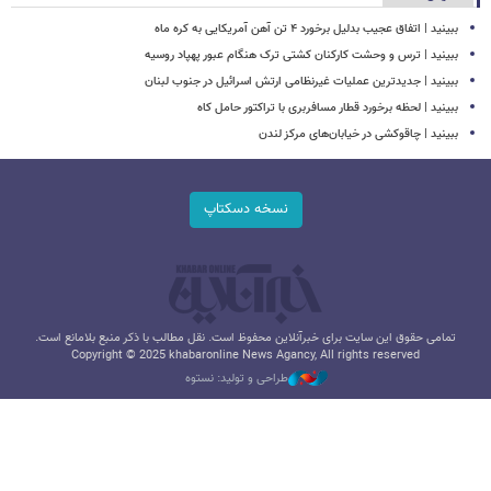
ببینید | اتفاق عجیب بدلیل برخورد ۴ تن آهن آمریکایی به کره ماه
ببینید | ترس و وحشت کارکنان کشتی ترک هنگام عبور پهپاد روسیه
ببینید | جدیدترین عملیات غیرنظامی ارتش اسرائیل در جنوب لبنان
ببینید | لحظه برخورد قطار مسافربری با تراکتور حامل کاه
ببینید | چاقوکشی در خیابان‌های مرکز لندن
نسخه دسکتاپ
تمامی حقوق این سایت برای خبرآنلاین محفوظ است. نقل مطالب با ذکر منبع بلامانع است.
Copyright © 2025 khabaronline News Agancy, All rights reserved
طراحی و تولید: نستوه