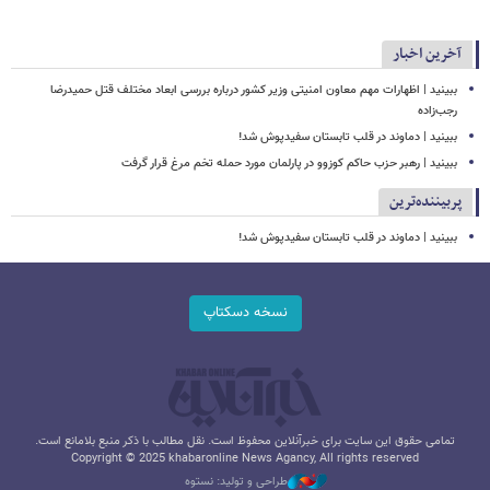
آخرین اخبار
ببینید | اظهارات مهم معاون امنیتی وزیر کشور درباره بررسی ابعاد مختلف قتل حمیدرضا
رجب‌زاده
ببینید | دماوند در قلب تابستان سفیدپوش شد!
ببینید | رهبر حزب حاکم کوزوو در پارلمان مورد حمله تخم مرغ قرار گرفت
پربیننده‌ترین
ببینید | دماوند در قلب تابستان سفیدپوش شد!
نسخه دسکتاپ
تمامی حقوق این سایت برای خبرآنلاین محفوظ است. نقل مطالب با ذکر منبع بلامانع است.
Copyright © 2025 khabaronline News Agancy, All rights reserved
طراحی و تولید: نستوه