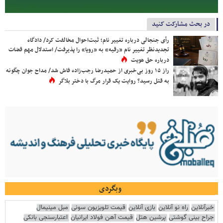
در بحث مشارکت کنید
رأی جنجالی درباره تغییر نام؛ ثبت‌احوال مخالفت کرد/ دادگاه
تجدیدنظر تغییر نام «رقیه» به «رویا» را پذیرفت/ استدلال مهم قضات
درباره حق هویت
راز ۱۵ روز بی‌خبری از حمیدرضا رجب‌زاده فاش شد/ مداح جوان چگونه
به قتل رسید؟ روایت یک قرار مرگ با دختر بلاگر
وبگردی
خبرآنلاین
راه نو آنلاین
بازی آنلاین
قیمت تلویزیون سونی
مبل مینیمال
جراح بینی گوشتی
پرشین هتل
قیمت آهن فولاد ایرانیان
اعتبارسنجی بانکی