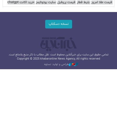
قیمت طلا امروز
بلیط قطار
قیمت پروفیل
سایت یوتوتایمز
خرید اکانت chatgpt
نسخه دسکتاپ
تمامی حقوق این سایت برای خبرآنلاین محفوظ است. نقل مطالب با ذکر منبع بلامانع است.
Copyright © 2025 khabaronline News Agancy, All rights reserved
طراحی و تولید: نستوه