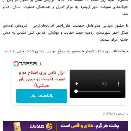
استان، صبح روز جمعه ۲۴ اسفند ماه ۱۴۰۳؛ گزارشی مبنی بر انفجار در یکی از
جایگاه‌های سوخت شهر ارومیه به مرکز کنترل و هماهنگی عملیات استان اعلام
شد.
با حضور میدانی مدیرعامل جمعیت هلال‌احمر آذربایجان‌غربی ، نیروهای امدادی
هلال احمر شهرستان ارومیه جهت حمایت و پوشش امدادی آتش نشانی به محل
حادثه اعزام شدند.
خوشبختانه این حادثه انفجار با حضور به موقع عوامل امدادی تلفات جانی نداشت.
ابزار کامل برای اصلاح مو و
صورت (قیمت رو ببینی باور
نمیکنی!)
باتخفیف بخر
کد مطلب
2037613