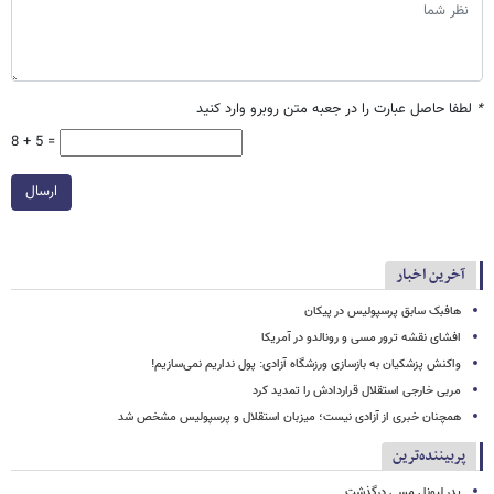
*
لطفا حاصل عبارت را در جعبه متن روبرو وارد کنید
8 + 5 =
ارسال
آخرین اخبار
هافبک سابق پرسپولیس در پیکان
افشای نقشه ترور مسی و رونالدو در آمریکا
واکنش پزشکیان به بازسازی ورزشگاه آزادی: پول نداریم نمی‌سازیم!
مربی خارجی استقلال قراردادش را تمدید کرد
همچنان خبری از آزادی نیست؛ میزبان استقلال و پرسپولیس مشخص شد
پربیننده‌ترین
پدر لیونل مسی درگذشت