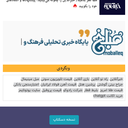
شما نظر بدهید/ خبرآنلاین را چگونه می‌بینید؟ پیشنهادها و انتقادهای
خود را بگویید
وبگردی
خبرآنلاین
راه نو آنلاین
بازی آنلاین
قیمت تلویزیون سونی
مبل مینیمال
جراح بینی گوشتی
پرشین هتل
قیمت آهن فولاد ایرانیان
اعتبارسنجی بانکی
قیمت طلا امروز
بلیط قطار
شرکت رادوکو
قیمت پروفیل
سایت یوتوتایمز
خرید اکانت chatgpt
نسخه دسکتاپ