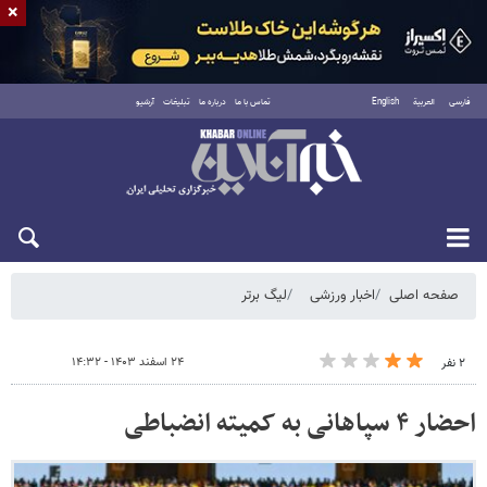
×
فارسی
العربية
English
تماس با ما
درباره ما
تبلیغات
آرشیو
شنبه ۱۷ مرداد ۱۴۰۵
صفحه اصلی
اخبار ورزشی
لیگ برتر
۲۴ اسفند ۱۴۰۳ - ۱۴:۳۲
۲ نفر
احضار ۴ سپاهانی به کمیته انضباطی