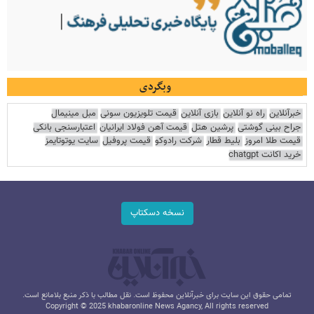
وبگردی
خبرآنلاین
راه نو آنلاین
بازی آنلاین
قیمت تلویزیون سونی
مبل مینیمال
جراح بینی گوشتی
پرشین هتل
قیمت آهن فولاد ایرانیان
اعتبارسنجی بانکی
قیمت طلا امروز
بلیط قطار
شرکت رادوکو
قیمت پروفیل
سایت یوتوتایمز
خرید اکانت chatgpt
نسخه دسکتاپ
تمامی حقوق این سایت برای خبرآنلاین محفوظ است. نقل مطالب با ذکر منبع بلامانع است.
Copyright © 2025 khabaronline News Agancy, All rights reserved