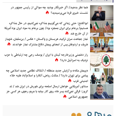
شما نظر بدهید/ اگر خبرنگار بودید چه سوالی از رئیس جمهور در
نشست خبری فردا می‌پرسیدید؟
ابوالفتح: حتی زمانی که می‌گوییم مذاکره نمی‌کنیم، در حال مذاکره
هستیم/ برجام برای ایران معجزه بود/ چون برجام به سود ایران بود آمریکا
از آن خارج شد
نماز جماعت سران ترکیه، عربستان و پاکستان + عکس / بن‌سلمان، شهباز
شریف و اردوغان پس از امضای پیمان دفاع مشترک نماز خواندند
راز دشمنی وزیرخارجه لبنان با ایران / یوسف رجی چه ارتباطی با حزب
نزدیک به اسرائیل دارد؟
«پیمان مکه» و آرایش جدید منطقه / ائتلاف نظامی جدید اسلامی چه
پیامی برای تهران دارد؟ / مثلث ریاض، آنکارا و اسلام‌آباد علیه خلاء
امنیتی غرب
سناتور آمریکایی خواهان ارسال اسلحه برای شورش در ایران شد / تد
کروز: فرقی نمی‌کند پسر شاه روی کار بیاید یا مریم رجوی، هر کسی جز
جمهوری اسلامی