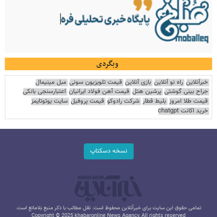
وبگردی
خبرآنلاین
راه نو آنلاین
بازی آنلاین
قیمت تلویزیون سونی
مبل مینیمال
جراح بینی گوشتی
پرشین هتل
قیمت آهن فولاد ایرانیان
اعتبارسنجی بانکی
قیمت طلا امروز
بلیط قطار
شرکت رادوکو
قیمت پروفیل
سایت یوتوتایمز
خرید اکانت chatgpt
نسخه دسکتاپ
تمامی حقوق این سایت برای خبرآنلاین محفوظ است. نقل مطالب با ذکر منبع بلامانع است.
Copyright © 2025 khabaronline News Agancy, All rights reserved