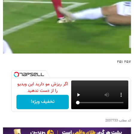
۲۵۷ ۲۵۱
اگر ریزش مو دارید این ویدیو
را از دست ندهید
تخفیف ویژه!
کد مطلب
2037733