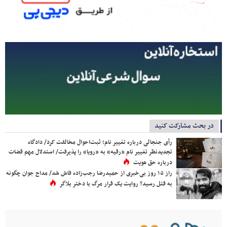
در بحث مشارکت کنید
رأی جنجالی درباره تغییر نام؛ ثبت‌احوال مخالفت کرد/ دادگاه
تجدیدنظر تغییر نام «رقیه» به «رویا» را پذیرفت/ استدلال مهم قضات
درباره حق هویت
راز ۱۵ روز بی‌خبری از حمیدرضا رجب‌زاده فاش شد/ مداح جوان چگونه
به قتل رسید؟ روایت یک قرار مرگ با دختر بلاگر