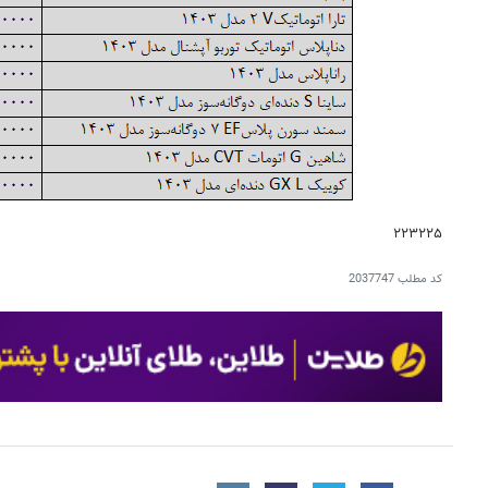
۲۲۳۲۲۵
کد مطلب
2037747