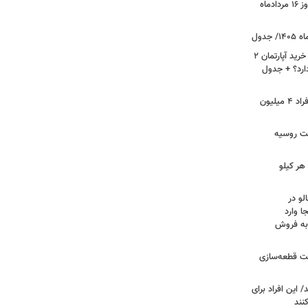
قیمت جدید دلار، یورو و سایر ارزها امروز ۱۶ مردادماه
لیست قیمت خرید مسکن در نازی‌آباد/ خرید آپارتمان ۲
دارد؟ + جدول
سرپرستان خانوار بخوانند/ حساب این افراد ۴ میلیون
فت روسیه
هر کیلو
لو در
ا وارد
 به فروش
عت قطعه‌سازی
این افراد برای