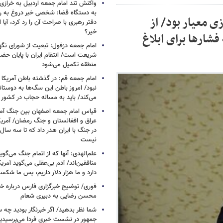
واکنش تند امام جمعه اردبیل به خرازی
به دستگاه قضا: شخصی خبر دروغ به 
 معیار بود/ از
دفتر رهبری با صراحت آن را رد کرد، آیا
خیر؟
شارها برای ابلاغ
امام جمعه دزفول: تبعیت از شورای نگه
شریعت است/ انتقام ایران با پایان حضور
منطقه تکمیل می‌شود
امام جمعه قم: در گذشته باطن آمریکا و
نبود/ امروز باطن این سگ‌ها به دوست
می‌کند/ باید به مساله حجاب در کشور
قیاس امام جمعه اصفهان بین جنگ آمری
در جنگ با ایران هدر داد که تا سه سال 
نیست
علم‌الهدی: آنها که از اتمام جنگ می‌گوی
دارد و ما هزار دلار داریم، پس ما شکس
فوری/ توضیح خبرگزاری فارس درباره خب
محسن رضایی به دبیری شعام
شما نظر بدهید/ اگر خبرنگار بودید چه 
جمهور در نشست خبری فردا می‌پرسیدی