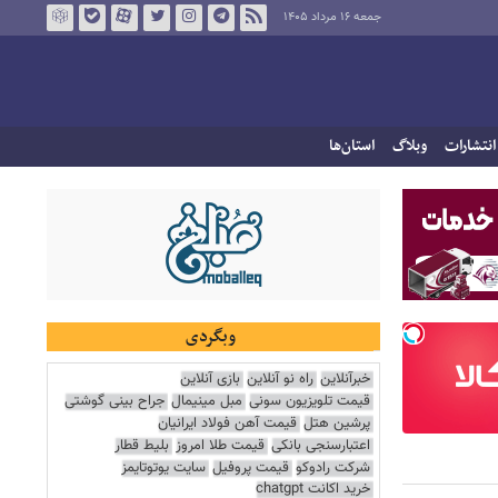
جمعه ۱۶ مرداد ۱۴۰۵
انتشارات
وبلاگ
استان‌ها
وبگردی
خبرآنلاین
راه نو آنلاین
بازی آنلاین
قیمت تلویزیون سونی
مبل مینیمال
جراح بینی گوشتی
پرشین هتل
قیمت آهن فولاد ایرانیان
اعتبارسنجی بانکی
قیمت طلا امروز
بلیط قطار
شرکت رادوکو
قیمت پروفیل
سایت یوتوتایمز
خرید اکانت chatgpt