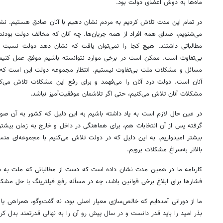
ماه‌ها به دوش اعضای دولت بود.
در تمام این مدت تلاش کردیم به مردم نشان دهیم با آنان صادق هستیم. نشا
می‌شنویم، صدای همه افراد از همه جریان‌ها. چه آنان که مخالف دولت بودند
مطالباتی داشتند. هیچ کجا را نمی‌توان یافت که نشان دهد دولت نسبت ب
بی‌تفاوت است. ممکن است در برخی موارد نتوانسته باشیم موفق عمل کنیم
مسائل و مشکلات ملت بی‌تفاوت نیستیم. انتظار مجموعه دولت این است که 
آنان است. دولت درد آنان را می‌فهمد و برای رفع این مشکلات تلاش می‌کند
مشکلات آنان تلاش می‌کنیم، حتی اگر تلاشمان موفقیت‌آمیز نباشد.
در عین حال لازم است به یاد داشته باشیم به این دلیل که کشور به آن ص
گرفته پس از آن انتخابات هم، برای هماهنگی در داخل و خارج به زمان بیشتر
بیشتر امیدواریم. به این دلیل که در دولت تلاش می‌کنیم با مجموعه‌ای منسج
بالاتر به‌سراغ مشکلات برویم.
کارنامه ما در همین مدت نشان داده است که دست از مطالباتی که ملت به دنب
فشارها برای ابلاغ برخی قوانین باشد، چه در مسأله رفع فیلترینگ یا حل مشکل
ما از دورانی آمده‌ایم که خالص‌سازی معیار اصلی بود، نه گفت‌وگو، همراهی ی
بذر امید را باید قدر دانست و در سال پیش رو آن را به نهالی قدرتمند بدل کرد