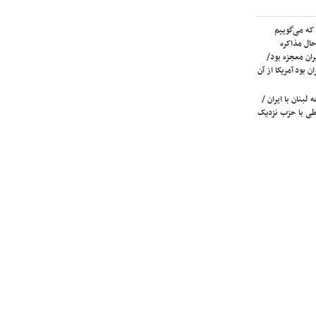
که می‌گوییم
حال مذاکره
ران معجزه بود/
ن بود آمریکا از آن
لبنان با ایران /
ی با حزب نزدیک