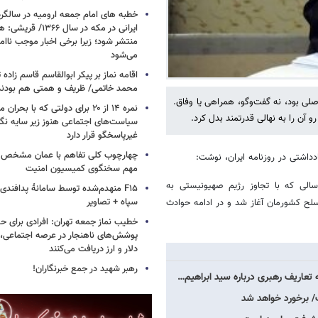
خطبه های امام جمعه ارومیه در سالگرد 
ایرانی در مکه در سال ۶۶
منتشر شود؛ زیرا برخی اخبار موجب ناا
می‌شود
اقامه نماز بر پیکر ابوالقاسم قاسم زاد
محمد خاتمی/ ظریف و همتی هم بودن
لی بود، نه گفت‌وگو، همراهی یا وفاق.
نمره ۱۴ از ۲۰ برای دولتی که با بح
 آن را به نهالی قدرتمند بدل کرد.
سیاست‌های اجتماعی هنوز زیر سایه نگاه
غیرپاسخگو قرار دارد
چهارچوب کلی تفاهم با عمان مشخص
ادداشتی در روزنامه ایران، نوشت:
مهم سخنگوی کمیسیون امنیت
الی که با تجاوز رژیم صهیونیستی به
F۱۵ منهدم‌شده توسط سامانۀ پدافند
سپاه + تصاویر
ح کشورمان آغاز شد و در ادامه حوادث
خطیب نماز جمعه تهران: افرادی برای حض
پوشش‌های ناهنجار در عرصه اجتماعی، ا
دلار و ارز دریافت می‌کنند
رهبر شهید در جمع خبرنگاران!
عاریف رهبری درباره سید ابراهیم…
/ برخورد خواهد شد