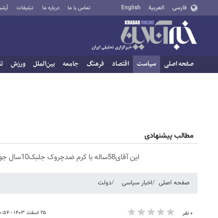
فارسی
العربية
English
تماس با ما
درباره ما
تبلیغات
آرشی
صفحه اصلی
سیاست
اقتصاد
فرهنگ
جامعه
بین‌الملل
ورزش
تا
مطالب پیشنهادی
این آقای58ساله با کرم ضدچروک جلبک10سال جوان شد(سفارش با تخفیف)
صفحه اصلی
اخبار سیاسی
دولت
۲۵ اسفند ۱۴۰۳ - ۱۰:۵۴
۰ نفر