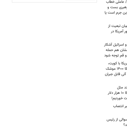
/ عاملی خطاب
رهبری بست و
 این جرم است یا
بان تبعیت از
 آمریکا در
 اسرائیل آشکار
انشان هم حمله
 و قم توجه شود
کا با کویت،
عراق و افغانستان و جنگ رمضان/ آمریکا ۱۴۰۰ موشک
آتی قابل جبران
ند مثل
منافقین‌اند/ آدم بی‌عقلی می‌گوید آمریکا ۱۰ هزار دلار
ت خوردیم!
ر انتصاب
سوالی از رئیس
د؟