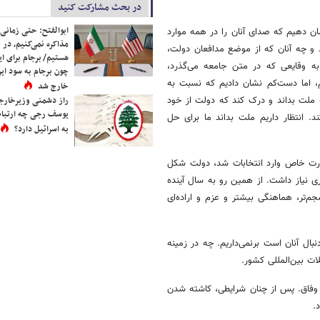
در بحث مشارکت کنید
ابوالفتح: حتی زمانی 
ن دهیم که صدای آنان را در همه موارد
مذاکره نمی‌کنیم، در 
 و چه آنان که از موضع مدافعان دولت،
هستیم/ برجام برای ای
ه وقایعی که در متن جامعه می‌گذرد،
چون برجام به سود ایرا
، اما دست‌کم نشان دادیم که نسبت به
خارج شد
ملت بداند و درک کند که دولت از خود
راز دشمنی وزیرخارجه 
یوسف رجی چه ارتباط
. انتظار داریم ملت بداند ما برای حل
به اسرائیل دارد؟
ورت خاص وارد انتخابات شد، دولت شکل
ی نیاز داشت. از همین رو به سال آینده
م‌تر، هماهنگی بیشتر و عزم و اراده‌ای
ال آنان است برنمی‌داریم. چه در زمینه
ات بین‌المللی کشور.
ا وفاق. پس از چنان شرایطی، کاشته شدن
.