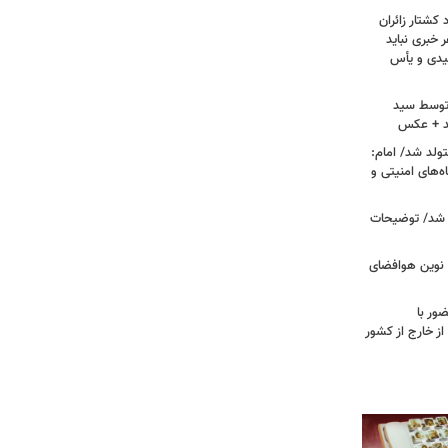
کشتار زائران
۱۳/ قریشی: هر خبری نباید
میدی و یأس
ه توسط سید
د + عکس
ران متولد شد/ امام:
‌های امنیتی و
 شد/ توضیحات
ی نوین هوافضای
ور با
ز خارج از کشور