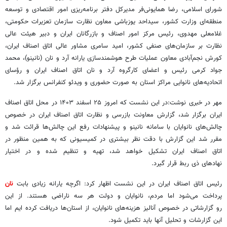
شورای اسلامی، رضا همایونی‌فر مدیرکل دفتر برنامه‌ریزی امور اقتصادی و توسعه
منطقه‌ای وزارت کشور، سیداحد یوزباشی معاون نظارت سازمان تعزیرات حکومتی،
غلامعلی مهدوی، رئیس مرکز امور اصناف و بازرگانان ایران و دبیر هیئت عالی
نظارت بر سازمان‌های صنفی کشور، امید سامری مشاور عالی اتاق اصناف ایران،
کورش نجم‌آبادی معاون عملیات طرح هوشمندسازی یارانه آرد و نان (نانینو)، محمد
جواد کرمی رئیس و اعضای کارگروه آرد و نان اتاق اصناف ایران و رؤسای
اتحادیه‌های نانوایی مراکز استان به صورت حضوری و ویدئو کنفرانس برگزار شد.
مهر در خبری نوشت:در این نشست که امروز ۲۵ اسفند ۱۴۰۳ در محل اتاق اصناف
ایران برگزار شد، گزارش معاونت بازرسی و نظارت اتاق اصناف ایران در خصوص
چالش‌های نانوایان با سامانه نانینو و پیشنهادات رفع این چالش‌ها قرائت شد و
مقرر شد این گزارش با دقت نظر بیشتری در کمیسیونی که به همین منظور در
اتاق اصناف ایران تشکیل خواهد شد، تهیه و تنظیم شده و در اختیار
نهادهای ذی ربط قرار گیرد.
رئیس اتاق اصناف ایران در این نشست اظهار کرد: اگرچه یارانه زیادی بابت
نان
پرداخت می‌شود اما مردم، نانوایان و دولت هر سه ناراضی هستند. از این
رو گزارشاتی در خصوص آنالیز هزینه‌های نانوایان، از استان‌ها دریافت کرده ایم اما
این گزارشات و تحلیل آنها باید تکمیل شود.