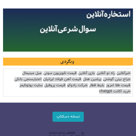
وبگردی
خبرآنلاین
راه نو آنلاین
بازی آنلاین
قیمت تلویزیون سونی
مبل مینیمال
جراح بینی گوشتی
پرشین هتل
قیمت آهن فولاد ایرانیان
اعتبارسنجی بانکی
قیمت طلا امروز
بلیط قطار
شرکت رادوکو
قیمت پروفیل
سایت یوتوتایمز
خرید اکانت chatgpt
نسخه دسکتاپ