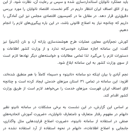
باید عملکرد نانوایان استانداردسازی شده و سپس بر رعایت آن، نظارت شود. از این
رو از اتاق اصناف ایران انتظار داریم در گام نخست، اقتصاد نانوایان را مورد بررسی
دقیق‌تری قرار دهد. در مقابل ما در کمیسیون اقتصادی مجلس نیز این آمادگی را
داریم که چنانچه نیاز به اصلاح قانونی باشد، در این باره پیگیری‌های لازم را انجام
دهیم.
کورش نجم‌آبادی معاون عملیات طرح هوشمندسازی یارانه آرد و نان (نانینو) نیز
گفت: این سامانه اجازه عملکرد خودسرانه ندارد و از وزارت کشور اطلاعات و
دستورات لازم را می‌گیرد لذا تمامی مطالبات و خواسته‌های دیگر نهادها لازم است
از سوی وزارت کشور به این سامانه ابلاغ شود.
نجم آبادی با بیان اینکه دو سامانه «نانینو» و «سیما» کاملاً با هم منطبق شده‌اند،
افزود: این سامانه در تمامی ۳۱ استان میزهای خدمتی ایجاد کرده است و چنانچه
اتاق اصناف ایران فهرست میزهای خدمت را می‌خواهد لازم است از طریق وزارت
کشور اقدام کند.
بر اساس این گزارش، در این نشست به برخی مشکلات در سامانه نانینو نظیر
«ابهام در مفهوم رفتار متعارف و نامتعارف نانوایان»، «ضرورت آموزش اتحادیه‌های
صنفی در استفاده از سامانه نانینو»، «ضرورت اصلاح فرایندهایی مثل واگذاری،
جابجایی و اصلاح اطلاعات»، «ابهام در نحوه استفاده از آرد استفاده نشده در