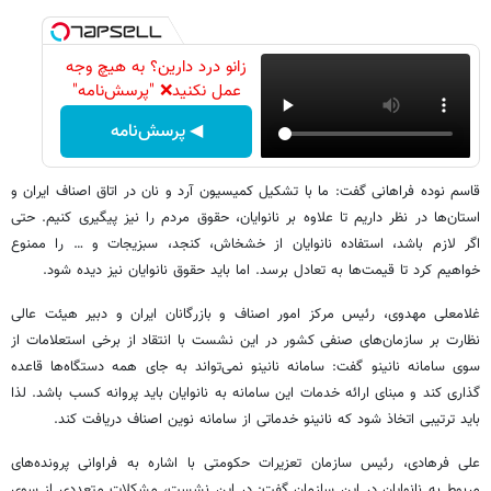
زانو درد دارین؟ به هیچ وجه
عمل نکنید❌ "پرسش‌نامه"
◀ پرسش‌نامه
قاسم نوده فراهانی گفت: ما با تشکیل کمیسیون آرد و نان در اتاق اصناف ایران و
استان‌ها در نظر داریم تا علاوه بر نانوایان، حقوق مردم را نیز پیگیری کنیم. حتی
اگر لازم باشد، استفاده نانوایان از خشخاش، کنجد، سبزیجات و … را ممنوع
خواهیم کرد تا قیمت‌ها به تعادل برسد. اما باید حقوق نانوایان نیز دیده شود.
غلامعلی مهدوی، رئیس مرکز امور اصناف و بازرگانان ایران و دبیر هیئت عالی
نظارت بر سازمان‌های صنفی کشور در این نشست با انتقاد از برخی استعلامات از
سوی سامانه نانینو گفت: سامانه نانینو نمی‌تواند به جای همه دستگاه‌ها قاعده
گذاری کند و مبنای ارائه خدمات این سامانه به نانوایان باید پروانه کسب باشد. لذا
باید ترتیبی اتخاذ شود که نانینو خدماتی از سامانه نوین اصناف دریافت کند.
علی فرهادی، رئیس سازمان تعزیرات حکومتی با اشاره به فراوانی پرونده‌های
مربوط به نانوایان در این سازمان گفت: در این نشست، مشکلات متعددی از سوی