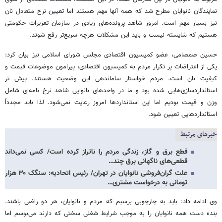
نمایندگان نانوایان مطرح شد که همه آنها مهم هستند اما تعیین نرخ متعادل نان
نیز بسیار مهم است. امروز شاهد پرونده‌های زیادی در سازمان تعزیرات حکومتی
هستیم که شایسته نیست و باید این مشکلات هرچه سریع‌تر رفع شوند.
حسین صمصامی، عضو کمیسیون اقتصادی مجلس شورای اسلامی نیز بیان کرد:
یکی از اعتراضات پر تکرار مردم به کمیسیون اقتصادی، پیرامون موضوعات قیمت و
کیفیت نان است. مردم خواستار ساماندهی این وضعیت هستند. پیش تر
استانداردسازی‌هایی شده بود و ما در واحدهای نانوایی شاهد نرخ نامه‌ای شامل
وزن و قیمت بودیم اما این استانداردها امروز رعایت نمی‌شود. لذا باید مجدداً
استانداردهایی تعیین شود.
خبرهای مرتبط
قطع برق و گاز، زندگی مردم را ناتراز کرده است/ کسی نمی‌داند
قطعی‌های ناگهانی برق چند…
علت گران‌فروشی نانوایان در تهران/ رئیس اتحادیه: سنگک ۳۰ هزار
تومانی به درخواست مشتری…
وی ادامه داد: باید به چارچوبی برسیم که مردم و نانوایان، هر دو راضی باشند.
بنده دست همه نانوایان را به موجب شرایط شغلی سختی که دارند می‌بوسم اما