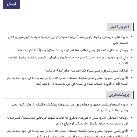
ارسال
آخرین اخبار
شهید علی لاریجانی چگونه ردیابی شد؟/ روایت سردار کوثری از نحوه شهادت دبیر شورای عالی
امنیت ملی
پوستر معناداری که کانال رهبر انقلاب منتشر کرد/ وحدت مکرّراً و مؤکّداً تذکر داده شد
داغ شدن دوباره نام احمد جنتی/ دبیر ۱۰۰ ساله شورای نگهبان؛ آخرین بازمانده از نسل نخست
انقلاب
قرارگاه قدس نیروی زمینی سپاه یک اطلاعیه صادر کرد+ جزئیات
آقای رئیس جمهور! مطرح شدن شایعه استعفا، نشان داد باید در تیم رسانه ای خود تجدید نظر
کنید/ اقدام قوی و حساب شده ی رسانه ای می توانست آن را مهار کند
پربیننده‌ترین
پروژه استعفای رئیس‌جمهوری دوباره روی میز تندروها/ پزشکیان تکلیف را روشن کرد، دفتر
رهبری واکنش نشان داد
روزنامه اصولگرا: امروز بیش از هرزمان دیگری به ادبیات شهید لاریجانی نیازمندیم/ کمتر نمونه
ای از مدیریت به اندازه یکسال آخر زندگی او سراغ داریم
آقای رئیس جمهور! مطرح شدن شایعه استعفا، نشان داد باید در تیم رسانه ای خود تجدید نظر
کنید/ اقدام قوی و حساب شده ی رسانه ای می توانست آن را مهار کند