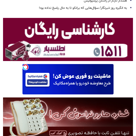
هشدار تارتار در رختکن پرسپولیس
به انگیزه روز خبرنگار/ سؤال‌هایی که برانکو تا به حال پاسخ نداده بود!