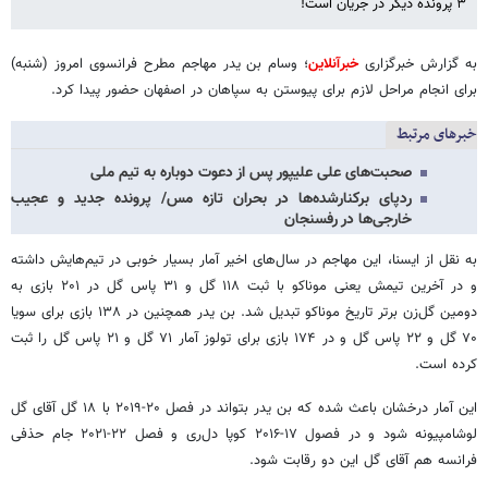
۳ پرونده دیگر در جریان است!
به گزارش خبرگزاری
خبرآنلاین
؛ وسام بن‌ یدر مهاجم مطرح فرانسوی امروز (شنبه)
برای انجام مراحل لازم برای پیوستن به سپاهان در اصفهان حضور پیدا کرد.
خبرهای مرتبط
صحبت‌های علی علیپور پس از دعوت دوباره به تیم ملی
ردپای برکنارشده‌ها در بحران تازه مس/ پرونده جدید ‌و عجیب
خارجی‌ها در رفسنجان
به نقل از ایسنا، این مهاجم در سال‌های اخیر آمار بسیار خوبی در تیم‌هایش داشته
و در آخرین تیمش یعنی موناکو با ثبت ۱۱۸ گل و ۳۱ پاس گل در ۲۰۱ بازی به
دومین گل‌زن برتر تاریخ موناکو تبدیل شد. بن یدر همچنین در ۱۳۸ بازی برای سویا
۷۰ گل و ۲۲ پاس گل و در ۱۷۴ بازی برای تولوز آمار ۷۱ گل و ۲۱ پاس گل را ثبت
کرده است.
این آمار درخشان باعث شده که بن یدر بتواند در فصل ۲۰-۲۰۱۹ با ۱۸ گل آقای گل
لوشامپیونه شود و در فصول ۱۷-۲۰۱۶ کوپا دل‌ری و فصل ۲۲-۲۰۲۱ جام حذفی
فرانسه هم آقای گل این دو رقابت شود.