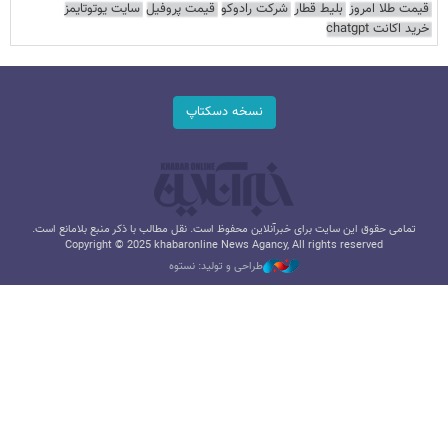
قیمت طلا امروز
بلیط قطار
شرکت رادوکو
قیمت پروفیل
سایت یوتوتایمز
خرید اکانت chatgpt
نسخه دسکتاپ
تمامی حقوق این سایت برای خبرآنلاین محفوظ است. نقل مطالب با ذکر منبع بلامانع است.
Copyright © 2025 khabaronline News Agancy, All rights reserved
طراحی و تولید: نستوه