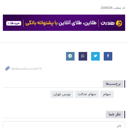
کد مطلب
2038206
برچسب‌ها
سهام
سهام عدالت
بورس تهران
نظر شما