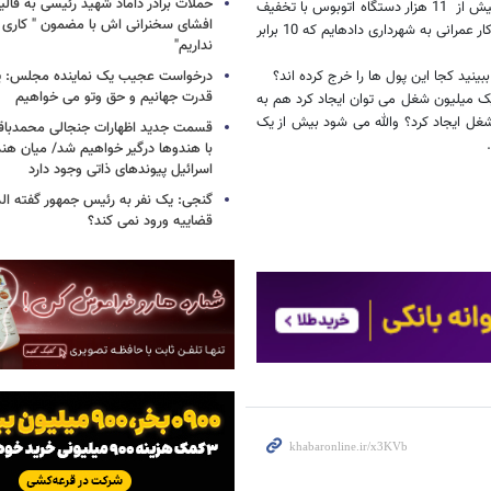
حملات برادر داماد شهید رئیسی به قالیب
تومان بابت عوارض به مترو کلان شهرها و 6 میلیارد دلار هم فاینانس داده​ایم. بیش از 11 هزار دستگاه اتوبوس با تخفیف
افشای سخنرانی اش با مضمون " کاری 
به کلان شهرها داده​ایم. در مورد تهران هم 4600 میلیارد تومان پول نفت را برای کار عمرانی به شهرداری داده​ایم که 10 برابر
نداریم"
ینید کجا این پول ها را خرج کرده اند؟
درخواست عجیب یک نماینده مجلس: یک
قدرت جهانیم و حق وتو می خواهیم
 میلیون شغل می توان ایجاد کرد هم به
 شغل ایجاد کرد؟ والله می شود بیش از یک
قسمت جدید اظهارات جنجالی محمدباقر 
با هندوها درگیر خواهیم شد/ میان هند
اسرائیل پیوندهای ذاتی وجود دارد
گنجی: یک نفر به رئیس جمهور گفته ال
قضاییه ورود نمی کند؟