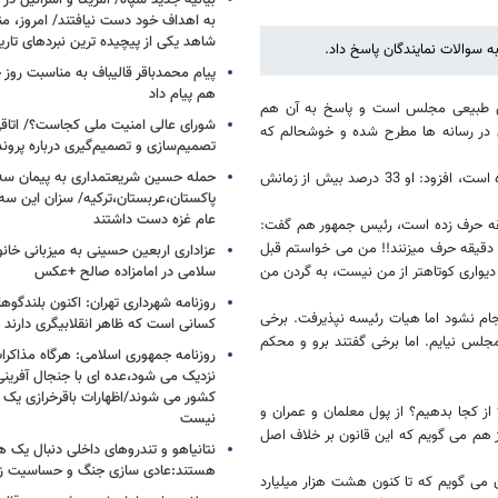
بیانیه جدید سپاه/ آمریکا و اسرائیل در 
به اهداف خود دست نیافتند/ امروز، من
شاهد یکی از پیچیده ترین نبردهای تا
به سوالات نمایندگان پاسخ داد.
پیام محمدباقر قالیباف به مناسبت روز خ
هم پیام داد
ر حق طبیعی مجلس است و پاسخ به آن هم
شورای عالی امنیت ملی کجاست؟/ اتاقی
در رسانه ها مطرح شده و خوشحالم که
تصمیم‌سازی و تصمیم‌گیری درباره پرو
حمله حسین شریعتمداری به پیمان سه 
رئیس​جمهور با کنایه به اینکه مطهری به جای 15 دقیقه، حدود 16 دقیقه حرف زده است، افزود: او 33 درصد بیش از زمانش
پاکستان،عربستان،ترکیه/ سزان این سه
عام غزه دست داشتند
 نیا عضو هیات رئیسه مجلس به او تذکر داد که مطهری 15 دقیقه حرف زده است، رئیس جمهور هم گفت:
اعت ما و شما فرق دارد؟ مجلس است دیگر سه دقیقه وقت می گیرد ولی 11 دقیقه حرف می​زنند!! من می خواستم قبل
عزاداری اربعین حسینی به میزبانی خان
 دیواری کوتاهتر از من نیست، به گردن من
سلامی در امامزاده صالح +عکس
روزنامه شهرداری تهران: اکنون بلندگ
جام نشود اما هیات رئیسه نپذیرفت. برخی
کسانی است که ظاهر انقلابیگری دارند
لس نیایم. اما برخی گفتند برو و محکم
روزنامه جمهوری اسلامی: هرگاه مذاکرا
نزدیک می شود،عده ای با جنجال آفرینی
کشور می شوند/اظهارات باقرخرازی یک ا
ز کجا بدهیم؟ از پول معلمان و عمران و
نیست
نوز هم می گویم که این قانون بر خلاف اصل
نتانیاهو و تندروهای داخلی دنبال یک
هستند:عادی سازی جنگ و حساسیت زدا
می گویم که تا کنون
هشت هزار میلیارد