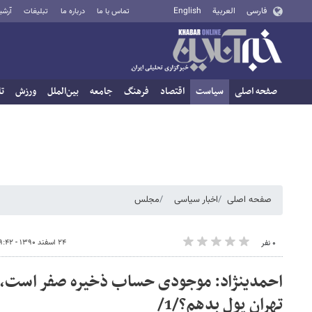
فارسی
العربية
English
تماس با ما
درباره ما
تبلیغات
آرشی
صفحه اصلی
سیاست
اقتصاد
فرهنگ
جامعه
بین‌الملل
ورزش
تا
صفحه اصلی
اخبار سیاسی
مجلس
۲۴ اسفند ۱۳۹۰ - ۰۹:۴۲
۰ نفر
احمدی​نژاد: موجودی حساب ذخیره صفر است، از
تهران پول بدهم؟/1/