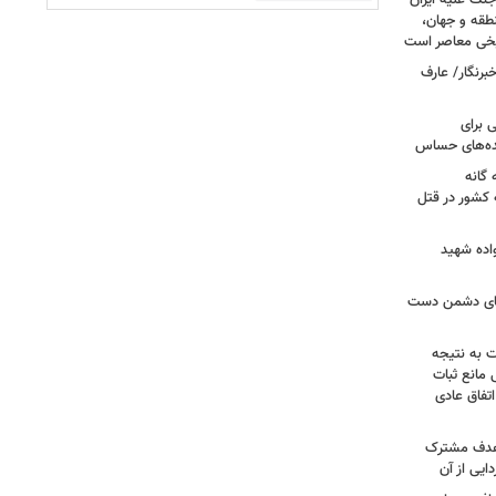
جنگ علیه ایران
طقه و جهان،
ریخی معاصر است
برنگار/ عارف
 برای
نده‌های حساس
گانه
 کشور در قتل
واده شهید
وهای دشمن دست
ت به نتیجه
 مانع ثبات
تفاق عادی
 هدف مشترک
یی از آن