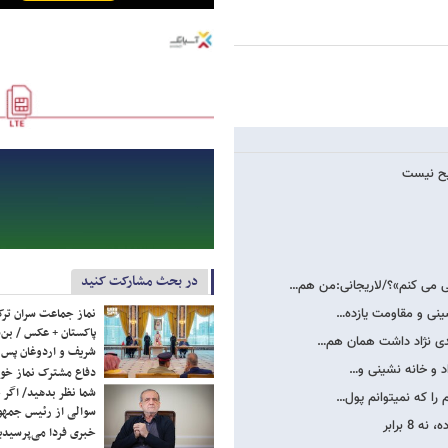
در بحث مشارکت کنید
نماز جماعت سران ترک
شینی و مقاومت یازده…
پاکستان + عکس / بن‌س
مدی نژاد داشت همان هم…
شریف و اردوغان پس ا
اد و خانه نشینی و…
دفاع مشترک نماز خوا
شما نظر بدهید/ اگر خ
را که نمی​توانم پول…
سوالی از رئیس جمه
 برابر
خبری فردا می‌پرسیدی