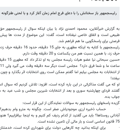
رئیس​جمهور باز سخنانش را با دعای فرج امام زمان آغاز کرد و با لحنی طنزگونه 
به گزارش خبرآنلاین، محمود احمدی نژاد با بیان اینکه سوال از رئیس​جمهو
طبیعی است و اتفاق خاصی نیفتاده است، گفت: این موضوع از مدت ها پیش 
فرصتی برای پاسخگویی ما هم فراهم شد.
حرف زد، با همین نسبت هم من یکساعت و 20 دقیقه وقت دارم.
حسین سبحانی
س
از انتخابات به مجلس بیایم اما گفتم ممکن است روی انتخابات اثر بگذارد و چون
بیفتد!
او که می گفت مذاکراتی در این باره کرده است، افزود: تلاش کردیم که سوال ان
گفتند فردای چهارشنبه سوری و بعد از انتخابات شیرین مجلس و شب عید به مج
جواب بده.
گزیده پاسخ​های رئیس​جمهور به سوالات نمایندگان از این قرار است:
·
حساب ذخیره ارزی موجودی​اش صفر است. چگونه به مترو وام بدهیم؟ ا
آبادانی روستاها؟ باید می گفتید از کدام ردیف کم کنیم و به اینجا بیافزاییم؟ ه
75 قانون اساسی است و بار مالی آن تامین نشده است.
·
برای اینکه بدانید چه کارهایی دولت برای شهرداری کرده است، خدمتتان 