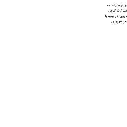
ان ارسال اسلحه
شد / تد کروز:
روی کار بیاید یا
جز جمهوری