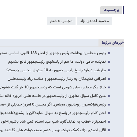
برچسب‌ها
محمود احمدی ‌نژاد
مجلس هشتم
خبرهای مرتبط
رئیس مجلس: برداشت رئیس جمهور از اصل 138 قانون اساسی صحیح نیست
نماینده حامی دولت: ما هم از پاسخ​های رئیس​جمهور قانع نشدیم
نظر شما درباره پاسخ رئیس جمهور به 10 سئوال مجلس چیست؟
اعتراض نمایندگان به رفتار رئیس​جمهور و متانت زیاد رئیس​مجلس
خباز:مگر مجلس جای شوخی است که رئیس​جمهور 10 بار گفت «شوخی​ می کنم»؟/لاریجانی:من هم…
متن کامل سوال مطهری از رئیس​جمهور در جلسه علنی امروز/ خانه‌ ‌ن
رئیس‌فراکسیون روحانیون مجلس: اگر مجلس تا امروز حمایتی از اح
لحن کلام رئیس​جمهور در پاسخ به سوال نمایندگان را بشنوید/احمدی​نژ
احمدی​​نژاد خطاب به نمایندگان: شب عید است، کمی شاد باشیم!/خودم 
آقای احمدی نژاد، کمک دولت نهم و دهم نصف دولت های گذشته بوده، نه 8