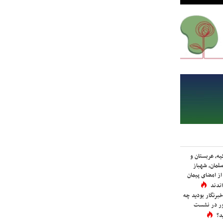
یه، عربستان و
لمان، شهباز
ز امضای پیمان
ندند
برنگار بودید چه
ور در نشست
د؟