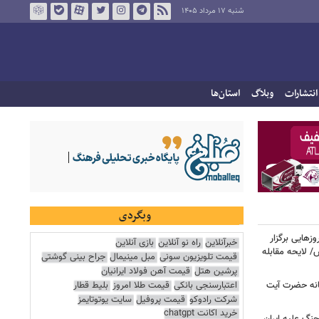
شنبه ۱۷ مرداد ۱۴۰۵
انتشارات
وبلاگ
استان‌ها
وبگردی
هایی برگزار
خبرآنلاین
راه نو آنلاین
بازی آنلاین
 لایحه مقابله
قیمت تلویزیون سونی
مبل مینیمال
جراح بینی گوشتی
پرشین هتل
قیمت آهن فولاد ایرانیان
اعتبارسنجی بانکی
قیمت طلا امروز
بلیط قطار
انه حضرت آیت
شرکت رادوکو
قیمت پروفیل
سایت یوتوتایمز
خرید اکانت chatgpt