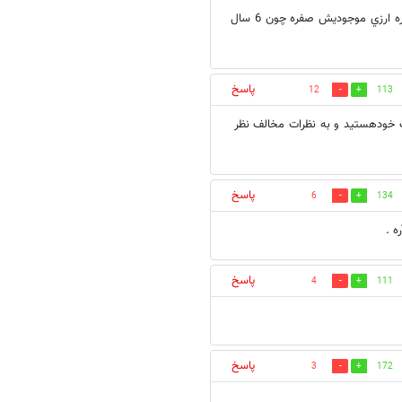
خوشم اومد!! تا مجلسيا باشن بيشتر رو قانون هاشون دقت كنن حساب ذخيره ارزي موجوديش صفره چون 6 سال
پاسخ
12
113
ف خودهستید و به نظرات مخالف نظر
پاسخ
6
134
ه .
پاسخ
4
111
پاسخ
3
172