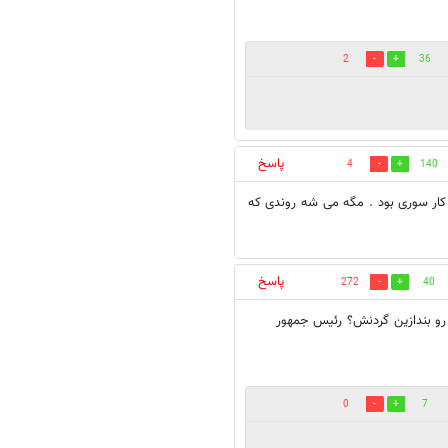
2
36
پاسخ
4
140
کار سوری بود . مگه می شه روندی که
پاسخ
272
40
 رو بندازين گردنش؟ رئيس جمهور
0
7