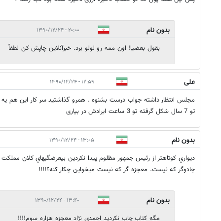
بدون نام
۲۰:۰۰ - ۱۳۹۰/۱۲/۲۴
بقول بعضیا! اون ممه رو لولو برد. خبرآنلاین چاپش کن لطفاً
علی
۱۲:۵۹ - ۱۳۹۰/۱۲/۲۴
مجلس انتظار داشته جواب درست بشنوه . همرو گذاشتید سر کار این هم یه 
تو 7 سال شکل گرفته تو 3 ساعت ایرادش در بیاری
بدون نام
۱۳:۰۵ - ۱۳۹۰/۱۲/۲۴
ديواري كوتاهتر از رئيس جمهور مظلوم پيدا نكردين بيعرضگيهاي كلان مملكت
جادوگر كه نيست. معجزه گر كه نيست ميخواين چكار كنه؟!!!!
بدون نام
۱۳:۴۰ - ۱۳۹۰/۱۲/۲۴
مگه كتاب چاب نكرديد احمدي نژاد معجزه هزاره سوم!!!!