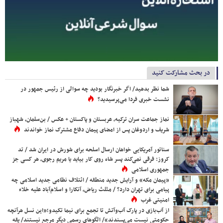
در بحث مشارکت کنید
شما نظر بدهید/ اگر خبرنگار بودید چه سوالی از رئیس جمهور در
نشست خبری فردا می‌پرسیدید؟
نماز جماعت سران ترکیه، عربستان و پاکستان + عکس / بن‌سلمان، شهباز
شریف و اردوغان پس از امضای پیمان دفاع مشترک نماز خواندند
سناتور آمریکایی خواهان ارسال اسلحه برای شورش در ایران شد / تد
کروز: فرقی نمی‌کند پسر شاه روی کار بیاید یا مریم رجوی، هر کسی جز
جمهوری اسلامی
«پیمان مکه» و آرایش جدید منطقه / ائتلاف نظامی جدید اسلامی چه
پیامی برای تهران دارد؟ / مثلث ریاض، آنکارا و اسلام‌آباد علیه خلاء
امنیتی غرب
از آب‌بازی در پارک آب‌وآتش تا تجمع برای نیما تکیدو؛«این نسل هرآنچه
حکومتی نیست می‌پسندند»/ الگوهای رسمی دیگر مرجع نیستند/ یقه